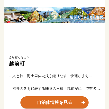
えちぜんちょう
越前町
～人と技 海土里(みどり) 織りなす 快適なまち～
福井の冬を代表する味覚の王様「越前がに」で有名な
越前町。海岸部が越前加賀海岸国定公園の指定を受けて
おり、自然と豊かな海の恵みに恵まれています。
自治体情報を見る