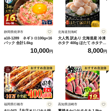
静岡県焼津市
北海道別海町
a10-1289 ネギトロ100g×16
大人気 訳あり 北海道産 冷凍
パック 合計1.6kg
ホタテ 400g ほたて ホタテ
帆立 貝柱 海鮮 魚介類 刺身
10,000
8,000
円
円
大粒 天然 海鮮 ランキング 大
人気 人気 おすすめ 訳あり ）
福岡県行橋市
高知県須崎市
AU-043 【当店オリジナル味
藁焼きかつおタタキ 1.9kg