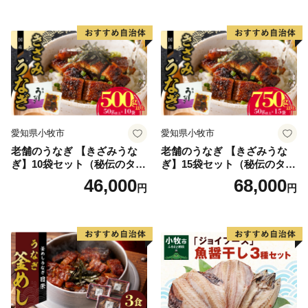
ほくほく ご飯 お弁当 おにぎ
り お茶漬け お取り寄せ お取
り寄せグルメ 愛知県 小牧市
送料無料
愛知県小牧市
愛知県小牧市
老舗のうなぎ 【きざみうな
老舗のうなぎ 【きざみうな
ぎ】10袋セット（秘伝のタレ
ぎ】15袋セット（秘伝のタレ
付）
付）
46,000
68,000
円
円