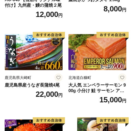
付け】九州産・鰻の蒲焼２尾
8,000
円
12,000
円
鹿児島県大崎町
北海道白糠町
鹿児島県産うなぎ長蒲焼4尾
大人気 エンペラーサーモン 9
00g 小分け 鮭 サーモン アト
22,000
円
ランティックサーモン 水産
15,000
円
庁長官賞 受賞 さけ シャケ し
ゃけ sake カルパッチョ ソテ
ー レアステーキ 人気 高級 大
満足 美味しい 贈答 生食用 刺
身 お刺身 刺し身 魚介類 海鮮
冷凍 厚切り 薄切り ふるさと