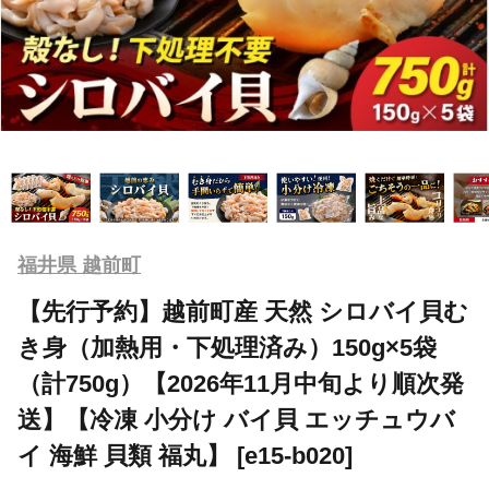
福井県 越前町
【先行予約】越前町産 天然 シロバイ貝む
き身（加熱用・下処理済み）150g×5袋
（計750g）【2026年11月中旬より順次発
送】【冷凍 小分け バイ貝 エッチュウバ
イ 海鮮 貝類 福丸】 [e15-b020]