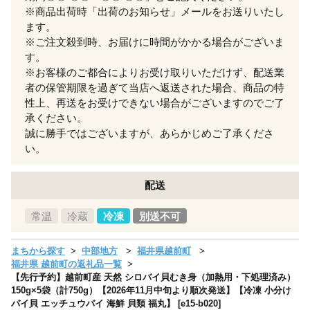
※商品出荷時「出荷のお知らせ」メールをお送りいたし
ます。
※ご注文殺到時、お届けに時間がかかる場合がございま
す。
※お客様のご都合によりお受け取りいただけず、配送業
者の保管期限を過ぎて当店へ返送された場合、商品の特
性上、再送をお受けできない場合がございますのでご了
承ください。
誠に勝手ではございますが、あらかじめご了承くださ
い。
配送
常温
冷蔵
冷凍
別送不可
まちから探す
中部地方
福井県越前町
福井県 越前町の返礼品一覧
【先行予約】越前町産 天然 シロバイ貝むき身（加熱用・下処理済み）
150g×5袋（計750g）【2026年11月中旬より順次発送】【冷凍 小分け
バイ貝 エッチュウバイ 海鮮 貝類 福丸】 [e15-b020]