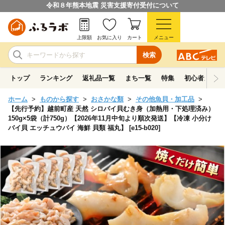
令和８年熊本地震 災害支援寄付受付について
上限額
お気に入り
カート
メニュー
検索
トップ
ランキング
返礼品一覧
まち一覧
特集
初心者ガイド
ホーム
ものから探す
おさかな類
その他魚貝・加工品
【先行予約】越前町産 天然 シロバイ貝むき身（加熱用・下処理済み）
150g×5袋（計750g）【2026年11月中旬より順次発送】【冷凍 小分け
バイ貝 エッチュウバイ 海鮮 貝類 福丸】 [e15-b020]