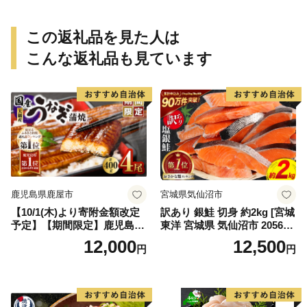
この返礼品を見た人は
こんな返礼品も見ています
鹿児島県鹿屋市
宮城県気仙沼市
【10/1(木)より寄附金額改定
訳あり 銀鮭 切身 約2kg [宮城
予定】【期間限定】鹿児島県
東洋 宮城県 気仙沼市 205649
大隅産うなぎ蒲焼4尾（400
91] 鮭 魚介類 海鮮 訳アリ 規
12,000
12,500
円
円
g） KN007-023
格外 不揃い さけ サケ 鮭切身
シャケ 切り身 冷凍 家庭用 お
かず 弁当 支援 サーモン 銀鮭
切り身 魚 わけあり