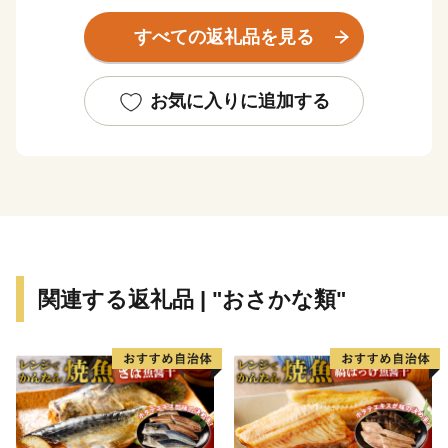
また、越前海岸は日本水仙の日本三大群生地の一つと
すべての返礼品を見る
して知られており、12月～2月末までの開花シーズンに
は国道305号から眺めた斜面は水仙でうめつくされ、優
しい香りが漂います。内陸部には、織田信長一族ゆかり
お気に入りに追加する
の「剱神社」や日本六古窯のひとつである「越前焼」、
古代山岳信仰の祖と云われる泰澄大師ゆかりの「越知
山」など、歴史や文化の香り高い魅力ある観光地が多く
あります。ぜひ一度お越しいただき、本物の“越前ブラ
ンド”に触れてみてください。
【お問い合わせについて】
関連する返礼品 | "おさかな類"
越前町ふるさと納税サポート
営業時間 9：30～17:30 (土日祝日・12/29～1/3休み)
TEL 050-5526-2902
メール furusato@town-echizen.com
※寄附金受領証明書およびワンストップ特例申請は返礼