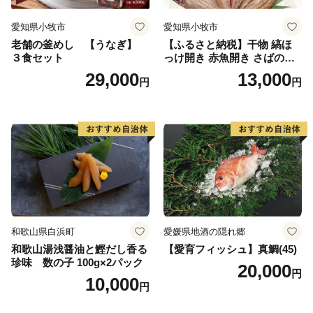
愛知県小牧市
愛知県小牧市
老舗の釜めし 【うなぎ】
【ふるさと納税】干物 縞ほ
３食セット
っけ開き 赤魚開き さばの開
き 魚醤干し 3種 セット 詰め
29,000
13,000
円
円
合わせ 魚 おかず 肉厚 おいし
い さば 赤魚 縞ホッケ ジョイ
フーズ 魚貝類 お取り寄せ お
取り寄せグルメ 魚醤 ナンプ
ラー 愛知県 小牧市 冷凍 送料
無料
和歌山県白浜町
愛媛県地酒の隠れ郷
和歌山湯浅醤油と鰹だし香る
【愛育フィッシュ】真鯛(45)
珍味 数の子 100g×2パック
20,000
円
10,000
円