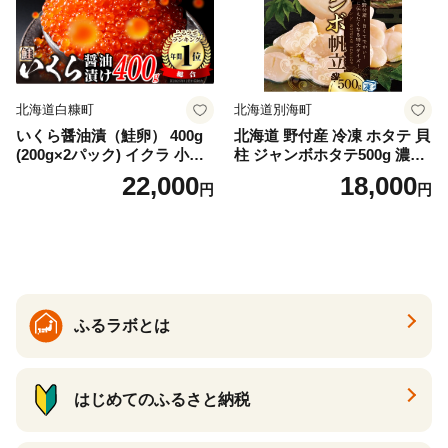
納税 ふるさとチョイス チョ
イス 北海道 白糠町
北海道白糠町
北海道別海町
いくら醤油漬（鮭卵） 400g
北海道 野付産 冷凍 ホタテ 貝
(200g×2パック) イクラ 小分
柱 ジャンボホタテ500g 濃厚
け いくら醤油漬 鮭いくら い
な旨味と甘み （ほたて ホタ
22,000
18,000
円
円
くら醤油漬け 鮭 鮭卵 ikura
テ 帆立 貝柱 ホタテ貝柱 大玉
醤油いくら 冷凍いくら いく
大粒 北海道 別海 野付 ふるさ
ら北海道 醤油鮭いくら 人気
と納税）
大好評品 北海道 白糠町
ふるラボとは
はじめてのふるさと納税