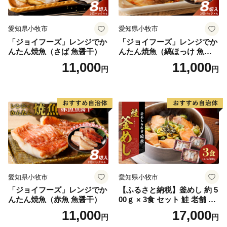
品とは別に郵送をしております。
愛知県小牧市
愛知県小牧市
「ジョイフーズ」レンジでか
「ジョイフーズ」レンジでか
んたん焼魚（さば 魚醤干）
んたん焼魚（縞ほっけ 魚醤
干）
11,000
11,000
円
円
愛知県小牧市
愛知県小牧市
「ジョイフーズ」レンジでか
【ふるさと納税】釜めし 約 5
んたん焼魚（赤魚 魚醤干）
00ｇ × 3食 セット 鮭 老舗 急
速冷凍 レンチン 時短 簡単調
11,000
17,000
円
円
理 食品 加工品 海鮮 手作り