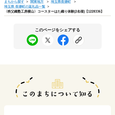
まちから探す
関東地方
埼玉県長瀞町
埼玉県 長瀞町の返礼品一覧
〈秩父織塾工房横山〉コースターはた織り体験(2名様)【1228336】
このページをシェアする