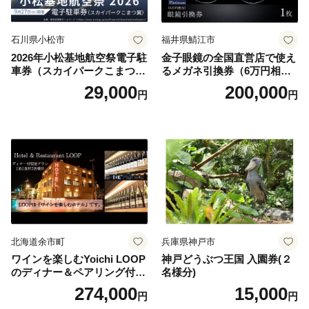
石川県小松市
福井県鯖江市
2026年小松基地航空祭電子駐
金子眼鏡の全国直営店で使え
車券（スカイパークこまつ
るメガネ引換券（6万円相
翼） 駐車場 シャトルバスの
当） Platinum
29,000
200,000
円
円
りばすぐ 石川県 小松市
北海道余市町
兵庫県神戸市
ワインを楽しむYoichi LOOP
神戸どうぶつ王国 入園券(２
のディナー＆ペアリング付宿
名様分)
泊プラン＜デラックスツイン
274,000
15,000
円
円
＞