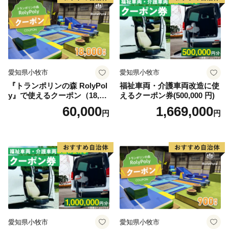
策にも力を入れています。子どもたちをはじめとした町
民の方、観光客の方の笑顔で溢れるまちづくりを行って
参りますので温かいご支援、寄附金を心よりお待ちして
おります。そして、一年中いつ訪れても魅力いっぱいの
観光地「長瀞」へ是非遊びに来て楽しんでください！
愛知県小牧市
愛知県小牧市
『トランポリンの森 RolyPol
福祉車両・介護車両改造に使
y』で使えるクーポン（18,00
えるクーポン券(500,000 円)
※お礼品の贈呈は、町外にお住まいの方です。
0円）
60,000
1,669,000
円
円
※同一年内で複数回の寄附を行った場合でも、都度お礼
品を受取る事ができます。
愛知県小牧市
愛知県小牧市