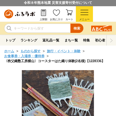
令和８年熊本地震 災害支援寄付受付について
上限額
お気に入り
カート
メニュー
検索
トップ
ランキング
返礼品一覧
まち一覧
特集
初心者ガイド
ホーム
ものから探す
旅行・イベント・体験
お食事券・入場券・優待券
〈秩父織塾工房横山〉コースターはた織り体験(2名様)【1228336】