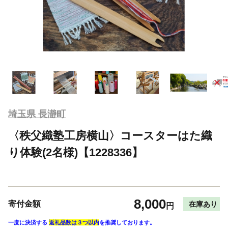
埼玉県 長瀞町
〈秩父織塾工房横山〉コースターはた織
り体験(2名様)【1228336】
8,000
寄付金額
在庫あり
円
一度に決済する
返礼品数は３つ以内
を推奨しております。