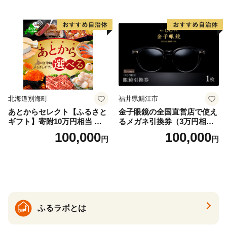
北海道別海町
福井県鯖江市
あとからセレクト【ふるさと
金子眼鏡の全国直営店で使え
ギフト】寄附10万円相当 あ
るメガネ引換券（3万円相
とから選べる！ ギフト いく
当） Bronze
100,000
100,000
円
円
ら ほたて 海鮮 牛肉 別海町
ケーキ アイス （ 後から 選べ
る カタログ カタログポイン
ト カタログギフト あとから
カタログ あとからカタログ
ポイント あとからカタログ
ギフト ふるさと納税 ）
ふるラボとは