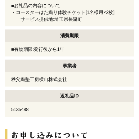
■お礼品の内容について
・コースターはた織り体験チケット[1名様用×2枚]
サービス提供地:埼玉県長瀞町
消費期限
■有効期限:発行後から1年
事業者
秩父織塾工房横山株式会社
返礼品ID
5135488