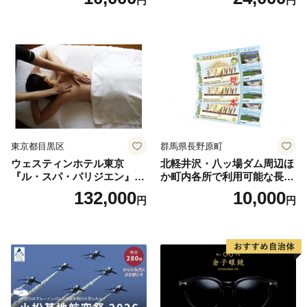
円
円
人1名様分 関東 東京 ご利用
券 ランチ 昼食 食事券 レスト
ラン ブッフェ 東京都 お食事
券
東京都目黒区
群馬県長野原町
ウェスティンホテル東京
北軽井沢・八ッ場ダム周辺ほ
『ル・スパ・パリジエン』選
か町内各所で利用可能な長野
べるボディセラピー90分/1名
原町ふるさと感謝券（3,000
132,000
10,000
円
円
円分）【トラベル 観光 旅行
お土産 群馬県 長野原町 北軽
井沢】