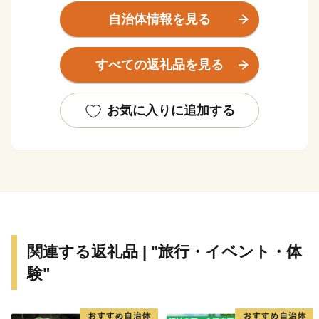
れた岩畳は、地質学的にも貴重であるとともに、長瀞町
自治体情報を見る
を象徴する美しい風景となっており、一帯が、国の名勝
及び天然記念物に指定されています。また、風景だけで
すべての返礼品を見る
なく、ミシュラン・グリーンガイド・ジャポン一つ星を
獲得した寶登山神社のほか、ハイキングや川下り、ラフ
ティング等のアクティビティも楽しむことができ、年間
お気に入りに追加する
３００万人の観光客の皆さんに訪れていただいていま
す。
長瀞町は「はつらつ長瀞」をスローガンとして“人も
社会も自然もすべてが健康で、はつらつとして暮らせる
まちづくり”を目指して、様々な取り組みを行っていま
す。
関連する返礼品 | "旅行・イベント・体
特に、結婚から出産・子育てまで切れ目のない支援を積
験"
極的に取り組んでおり、子育て・若者世代の方やその子
どもたちが住みやすいまちづくりを進めています。ま
た、観光客の方に更に楽しんでいただけるように観光施