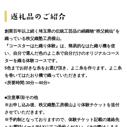
創業百年以上続く埼玉県の伝統工芸品の絹織物“秩父銘仙”を
織っている秩父織塾工房横山。
『コースターはた織り体験』は、簡易的なはた織り機を使
い、自分で選んだ色のよこ糸で自分だけのオリジナルコース
ターを織る体験コースです。
5色までお好きな糸をお選び頂き、よこ糸を作ります。よこ糸
を巻いてはたおり機で織っていただきます。
<所要時間:30分～40分>
■注意事項/その他
※お申し込み後、秩父織塾工房横山より体験チケットを送付
させていただきます。
※予約制となっておりますので、体験チケット記載の連絡先
へお電話/メール/FAXにてご予約ください。(その際はふるさ