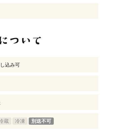
し込み可
後
冷蔵
冷凍
別送不可