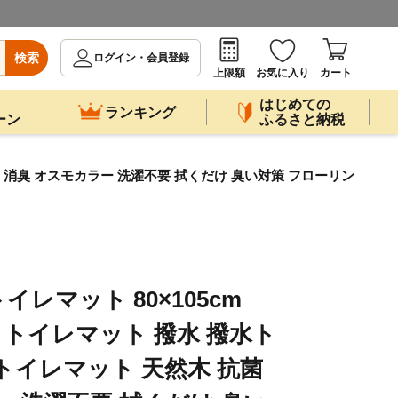
検索
ログイン・会員登録
上限額
お気に入り
カート
はじめての
ランキング
ーン
ふるさと納税
木 抗菌 消臭 オスモカラー 洗濯不要 拭くだけ 臭い対策 フローリン
水トイレマット 80×105cm
| 桐 トイレマット 撥水 撥水ト
トイレマット 天然木 抗菌