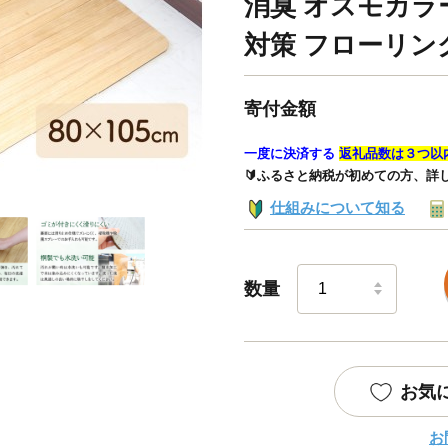
消臭 オスモカラ
対策 フローリン
寄付金額
一度に決済する
返礼品数は３つ以
🔰ふるさと納税が初めての方、詳
仕組みについて知る
数量
お気
お