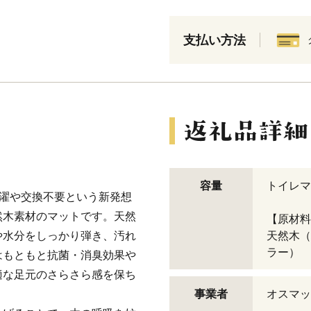
支払い方法
容量
トイレマッ
の洗濯や交換不要という新発想
然木素材のマットです。天然
【原材料
や水分をしっかり弾き、汚れ
天然木（
ラー）
はもともと抗菌・消臭効果や
適な足元のさらさら感を保ち
事業者
オスマッ