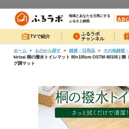
地域とあなたを元気にする
ふるさと納税
ふるラボ
TVで紹介
チャンネル
ホーム
ものから探す
雑貨・日用品
その他雑貨
kirisai 桐の撥水トイレマット 80×105cm OSTM-8
グ調マット