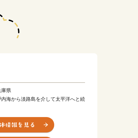
兵庫県
戸内海から淡路島を介して太平洋へと続
村、離島まで、さまざまな地域で構成さ
土を通して、海水浴やスキー、温泉など
ることから、「日本の縮図」といわれて