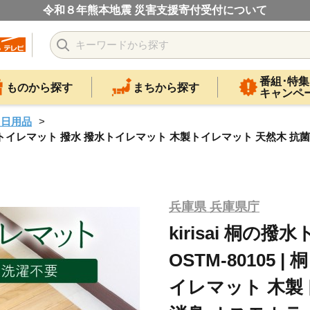
令和８年熊本地震 災害支援寄付受付について
番組･特集
ものから探す
まちから探す
キャンペ
・日用品
0105 | 桐 トイレマット 撥水 撥水トイレマット 木製トイレマット 天然
兵庫県 兵庫県庁
kirisai 桐の撥
OSTM-80105 
イレマット 木製