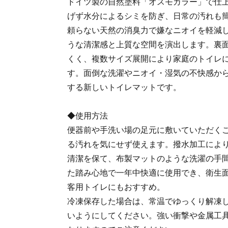
ドイツ製の自然塗料「オスモカラー」で仕
げず水分によるシミを防ぎ、日常の汚れも
頼らない天然の消臭力で嫌なニオイを軽減
うな清潔感と上質な空間を演出します。裏
くく、複数サイズ展開により家庭のトイレ
す。面倒な洗濯やニオイ・湿気の不快感か
する新しいトイレマットです。
◆使用方法
便器前や手洗い場の足元に敷いていただく
る汚れを気にせず使えます。撥水加工によ
清潔を保て、布製マットのような洗濯の手
た踏み心地で一年中快適に使用でき、衛生
客用トイレにもおすすめ。
冷凍保存した場合は、常温でゆっくり解凍
いようにしてください。強い衝撃や金属工