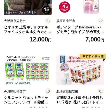
イレットペーパー [BDBH002
-1]
大阪府泉佐野市
兵庫県小野市
ヒオリエ 上質ホテルタオル
ボディソープ hadakara ( ハ
フェイスタオル 4枚 カカオ
ダカラ ) 泡タイプ 詰め替え 4
【タオル 泉州タオル 吸水 普
40ml×4袋 ボディーソープ 泡
12,000
7,000
円
円
段使い 無地 シンプル 日用品
ボディソープ 泡 日用品 消耗
ふわふわ ふかふか 家族 たお
品 バス用品 大容量 いい 匂い
る 一人暮らし】
ボディ 保湿 LION ライオン
泡石鹸 石鹸 兵庫 兵庫県 小野
市
香川県観音寺市
北海道倶知安町
シルコット ウェットティッ
定期便 2ヵ月毎 全3回 長持ち
シュ ノンアルコール除菌詰
1.5倍巻き 花いっぱい トイレ
替（43枚×3P）×24袋 日用品
ットペーパー ダブル 45ｍ 計