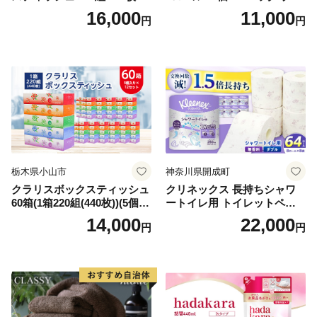
箱 日本製 まとめ買い ティッ
ンカ 再生紙 100％ 芯あり 日
16,000
11,000
円
円
シュ リサイクル 長持 防災 常
用品 消耗品 無香料 生活用品
備品 日用雑貨 消耗品 生活必
備蓄 秋田県 能代市 送料無料
需品 備蓄 ペーパー 紙 北海道
《能代製紙》
倶知安町 日用品
栃木県小山市
神奈川県開成町
クラリスボックスティッシュ
クリネックス 長持ちシャワ
60箱(1箱220組(440枚))(5個入
ートイレ用 トイレットペー
り×12セット)【1256759】
パー（ダブル）64ロール(8ロ
14,000
22,000
円
円
ール×8パック) 開成町 トイレ
ットペーパーダブル 日用品
国産 新生活 ダブル SDGs 備
蓄 防災 エコ 消耗品 生活雑貨
生活用品 無香料 トイレット
ペーパー ダブル といれっと
ぺーぱー トイレ クレシア ト