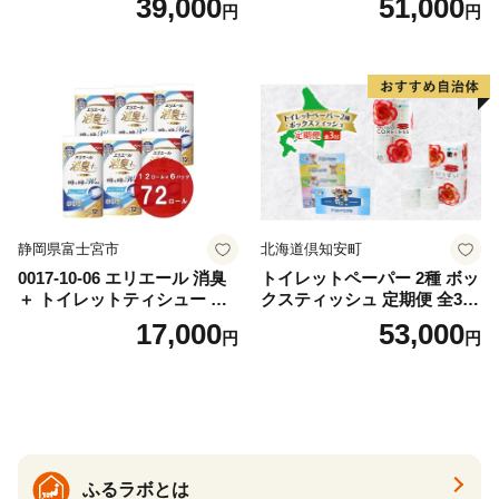
39,000
51,000
円
円
おもちゃ 拭き取り 手拭き 外
72ロール 全18種 花柄 プリン
出時 お出かけ時 食事前 緑茶
ト ハーブ 香り付き 日本製 ま
カテキン配合
とめ買い 防災 常備品 ペーパ
ー 消耗品 備蓄 送料無料 北海
道 倶知安町 日用品
静岡県富士宮市
北海道倶知安町
0017-10-06 エリエール 消臭
トイレットペーパー 2種 ボッ
＋ トイレットティシュー し
クスティッシュ 定期便 全3
っかり香るフレッシュクリア
回 日本製 まとめ買い 防災
17,000
53,000
円
円
の香り ダブル 12ロール×6パ
常備品 日用雑貨 消耗品 生活
ック 72ロール 25m トイレ
必需品 大容量 備蓄 リサイク
ットペーパー パルプ100％ 消
ル ティッシュ ペーパー まと
臭 防臭 日用品 消耗品 備蓄
め買い 雑貨 倶知安町
ふるラボとは