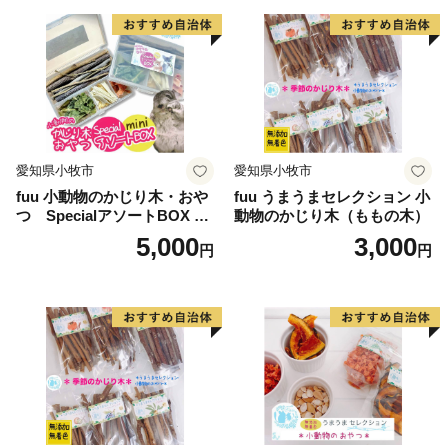
愛知県小牧市
愛知県小牧市
fuu 小動物のかじり木・おや
fuu うまうまセレクション 小
つ SpecialアソートBOX mi
動物のかじり木（ももの木）
ni（1個）
5,000
3,000
円
円