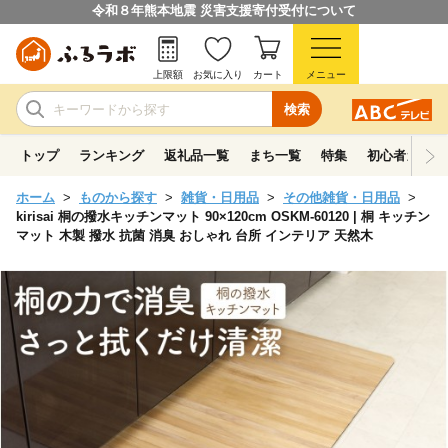
令和８年熊本地震 災害支援寄付受付について
上限額
お気に入り
カート
メニュー
検索
トップ
ランキング
返礼品一覧
まち一覧
特集
初心者ガイド
ホーム
ものから探す
雑貨・日用品
その他雑貨・日用品
kirisai 桐の撥水キッチンマット 90×120cm OSKM-60120 | 桐 キッチン
マット 木製 撥水 抗菌 消臭 おしゃれ 台所 インテリア 天然木