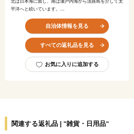
北は日本海に面し、南は瀬戸内海から淡路島を介して太
平洋へと続いています。
兵庫県は、大都市から農山村、離島まで、さまざまな地
域で構成されており、多様な気候と風土を通して、海水
自治体情報を見る
浴やスキー、温泉などの多彩なレジャーが楽しめること
から、「日本の縮図」といわれています。特に、歴史や
すべての返礼品を見る
風土、産業などの違いから、摂津（神戸・阪神）、播
磨、但馬、丹波、淡路の個性豊かな5つの地域に分ける
ことができます。
お気に入りに追加する
関連する返礼品 | "雑貨・日用品"