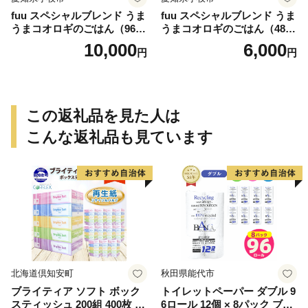
fuu スペシャルブレンド うま
fuu スペシャルブレンド うま
うまコオロギのごはん（960
うまコオロギのごはん（480
g）
g）
10,000
6,000
円
円
この返礼品を見た人は
こんな返礼品も見ています
北海道倶知安町
秋田県能代市
ブライティア ソフト ボック
トイレットペーパー ダブル 9
スティッシュ 200組 400枚 60
6ロール 12個 × 8パック ブラ