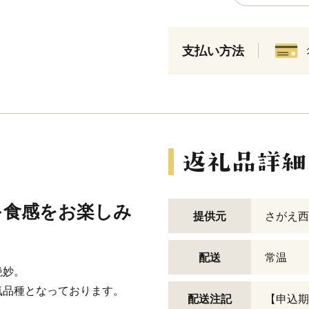
支払い方法
キ食感をお楽しみ
提供元
さがえ西
配送
常温
絶妙。
気品種となっております。
配送注記
【申込期