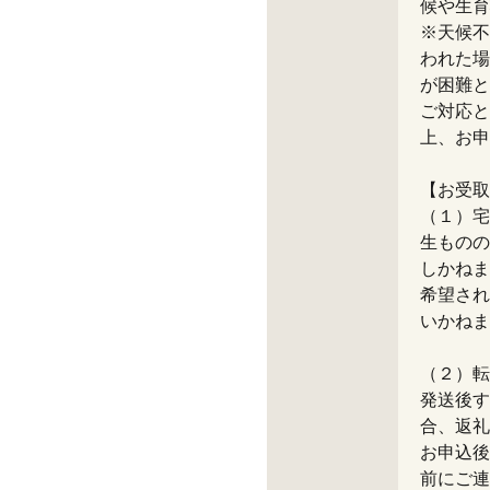
候や生育
※天候不
われた場
が困難と
ご対応と
上、お申
【お受取
（１）宅
生ものの
しかねま
希望され
いかねま
（２）転
発送後す
合、返礼
お申込後
前にご連