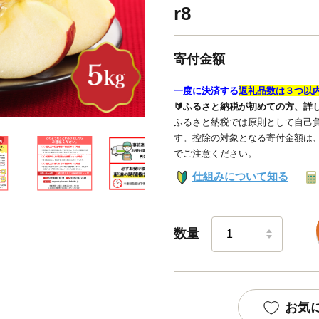
r8
寄付金額
一度に決済する
返礼品数は３つ以
🔰ふるさと納税が初めての方、詳
ふるさと納税では原則として自己負
す。控除の対象となる寄付金額は
でご注意ください。
仕組みについて知る
数量
お気