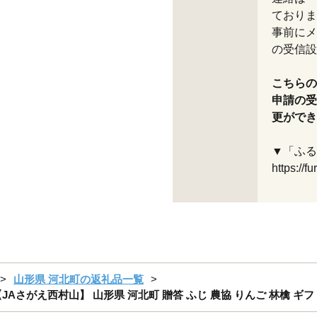
ておりま
事前にメール
の受信設
こちらの
申請の受
更ができ
▼「ふる
https://f
山形県 河北町の返礼品一覧
Aさがえ西村山】 山形県 河北町 贈答 ふじ 農協 りんご 林檎 ギフト ka0