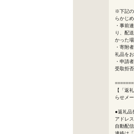
※下記の
らかじめ
・事前連
り、配送
かった場
・寄附者
礼品をお
・申請者
受取拒否
=======
【「返礼
らせメー
●返礼品
アドレス
自動配信
連絡は「