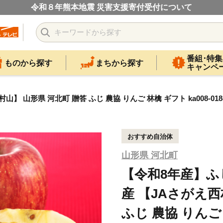
令和８年熊本地震 災害支援寄付受付について
番組･特集
ものから探す
まちから探す
キャンペ
 山形県 河北町 贈答 ふじ 農協 りんご 林檎 ギフト ka008-018e
おすすめ自治体
山形県 河北町
【令和8年産】ふじ
産 【JAさがえ西
ふじ 農協 りんご 林