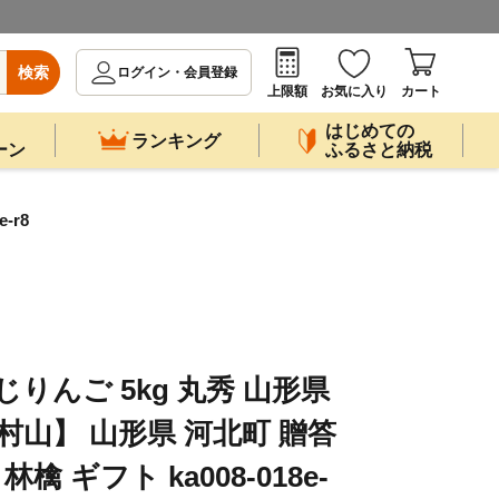
検索
ログイン・会員登録
上限額
お気に入り
カート
はじめての
ランキング
ーン
ふるさと納税
-r8
りんご 5kg 丸秀 山形県
村山】 山形県 河北町 贈答
檎 ギフト ka008-018e-