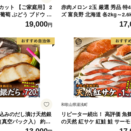
カット 【ご家庭用】 2
赤肉メロン 2玉 厳選 秀品 特
) 葡萄 ぶどう ブドウ フ
ズ 富良野 北海道 各2kg～2.6k
くだもの 果実 旬の果物
セット ファーム富良野 メロン
19,000
17,
円
香川 香川県 東かがわ
ん 果物 くだもの フルーツ 
旬の果物 旬のフルーツ
和歌山県湯浅町
込みのだし漬け天然銀
リピーター続出！ 高評価 魚
真空パック入） 約72
の天然 紅サケ 紅鮭 鮭 サーモ
独自製法 良質な脂 ふっ
身 切り身 約1kg レビュー高