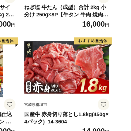
4サイ
ねぎ塩 牛たん（成型）合計 2kg 小
g 2玉
分け 250g×8P【牛タン 牛肉 焼肉用
 めろ
薄切り 訳あり サイズ不揃い】
000
16,000
円
円
デザート
宮崎県都城市
鶴仕込
国産牛 赤身切り落とし1.8kg(450g×
ン 切
4パック)_14-3604
評価 小