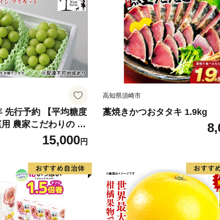
高知県須崎市
6年 先行予約 【平均糖度
藁焼きかつおタタキ 1.9kg
庭用 農家こだわりの シ
8,
ット 2～3房 合計約1.
15,000
円
葡萄 岡山県産 国産 フル
ini farm 農家 直送 】