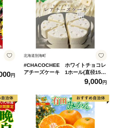
北海道別海町
#CHACOCHEE ホワイトチョコレ
アチーズケーキ 1ホール(直径15c
000
円
m)（北海道,別海町,チーズ,ちーず,
9,000
円
チーズケーキ,ふるさと納税）