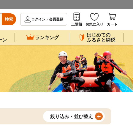
検索
ログイン・会員登録
上限額
お気に入り
カート
はじめての
ランキング
ーン
ふるさと納税
絞り込み・並び替え