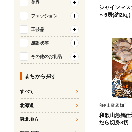
美容
シャインマス
～6房(約2kg
ファッション
ルーツ 果物 
旬のフルーツ 
工芸品
市
感謝状等
その他のお礼品
まちから探す
すべて
北海道
和歌山県湯浅町
和歌山魚鶴仕
東北地方
だら切身8切（
0g 小分け 