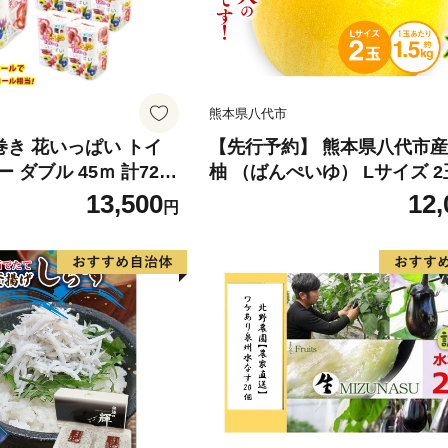
熊本県八代市
倍巻き 花いっぱい トイ
【先行予約】 熊本県八代市産
 ダブル 45ｍ 計72ロ
柚 （ばんぺいゆ） Lサイズ 2
 花柄 プリント ハーブ
橘 みかん 果物 くだもの フ
13,500
12,
円
製 まとめ買い 防災 常
おやつ 特産 熊本県 八代市 【2
 エコ 日用雑貨 消耗品
年12月上旬より順次発送】
 北海道 倶知安町 日用