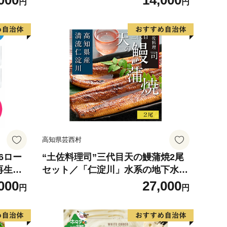
000
14,000
円
円
 使用
の幸 海
お弁当
り寄せ
317
高知県芸西村
6ロー
“土佐料理司”三代目天の鰻蒲焼2尾
 再生紙
セット／「仁淀川」水系の地下水使
 無香料
用 完全無投薬養殖 国産・高知県産
000
27,000
円
円
 送料無
〈高知市共通返礼品〉うなぎ 真空
パック （ウナギう・たれセット）