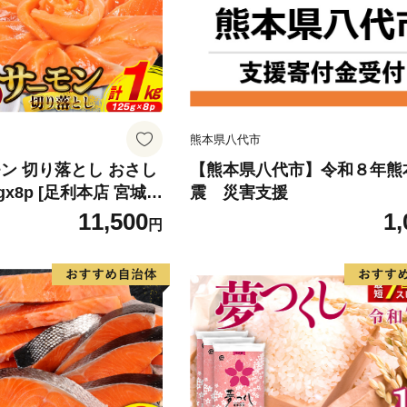
熊本県八代市
ン 切り落とし おさし
【熊本県八代市】令和８年熊
5gx8p [足利本店 宮城県
震 災害支援
4313] 魚 魚介類 鮭 お
11,500
1,
円
 刺身 生 生食 個包装
 海鮮 海鮮丼 魚介