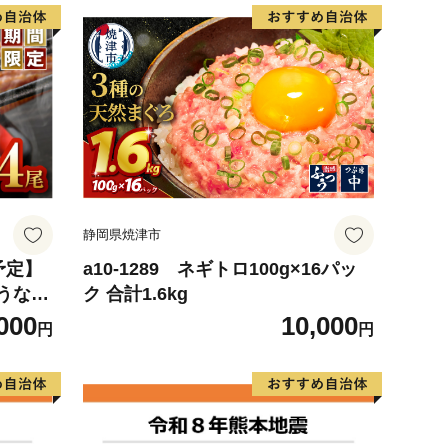
静岡県焼津市
予定】
a10-1289 ネギトロ100g×16パッ
うなぎ
ク 合計1.6kg
3
000
10,000
円
円