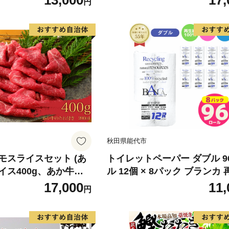
13,000
17,
円
 身質 甘み 旨味 白身
分け 真空パック 梅酒 真昆布
 北海道南産 真こんぶ
だし まろやか 天然 鮭 魚 海
け ムニエル 味噌漬け
鮮 魚介 食品 食べ物 おかず 
町 送料無料_G7334
水産加工品 冷凍 グルメ お取
和歌山県 湯浅町 送料無料_G7
秋田県能代市
モスライスセット (あ
トイレットペーパー ダブル 9
イス400g、あか牛の
ル 12個 × 8パック ブランカ
き)
100％ 芯あり 日用品 消耗品
17,000
11,
円
生活用品 備蓄 秋田県 能代市
料 《能代製紙》