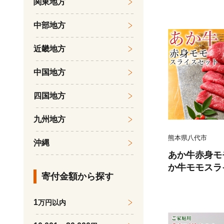
関東地方
くら 柔らかい
魚のトロ 梅酒
中部地方
だし漬け 煮付
鍋物 冷凍 湯浅
近畿地方
中国地方
四国地方
九州地方
熊本県八代市
沖縄
あか牛赤身モ
か牛モモスラ
寄付金額から探す
たれ200ml付
1
万円以内