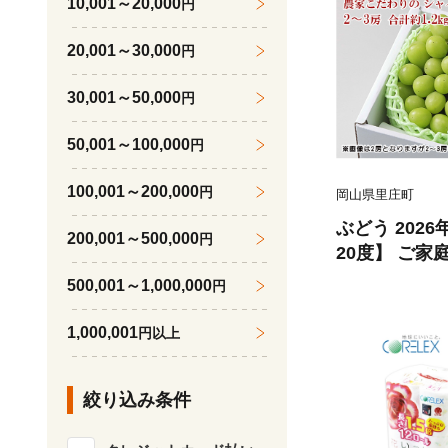
10,001～20,000
円
20,001～30,000
円
30,001～50,000
円
50,001～100,000
円
100,001～200,000
円
岡山県里庄町
ぶどう 202
200,001～500,000
円
20度】 ご家
ャイン マスカ
500,001～1,000,000
円
2kg ブドウ 
ーツ 果物 【 N
1,000,001
円以上
絞り込み条件