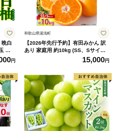
和歌山県湯浅町
 晩白
【2026年先行予約】有田みかん 訳
玉 柑
あり 家庭用 約10kg (SS、Sサイズ)
ルーツ
みかん 温州みかん フルーツ 柑橘 果
000
15,000
円
円
026
物 果実 ジューシー 人気 国産 食べ
物 和歌山県 湯浅町 送料無料_ZJ60
98