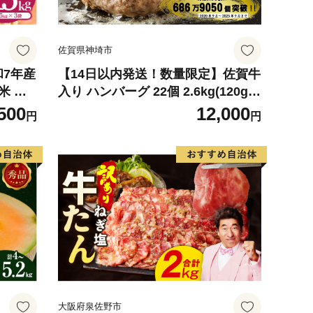
佐賀県神埼市
和7年産
【14日以内発送！数量限定】佐賀牛
米 ※
入り ハンバーグ 22個 2.6kg(120g×
可
22個)【佐賀牛 黒毛和牛 ブランド牛
500
12,000
円
円
九州 ハンバーグ 牛肉 豚肉 国産 お
弁当 おかず 惣菜 おすすめ 人気】(H
083106)
大阪府泉佐野市