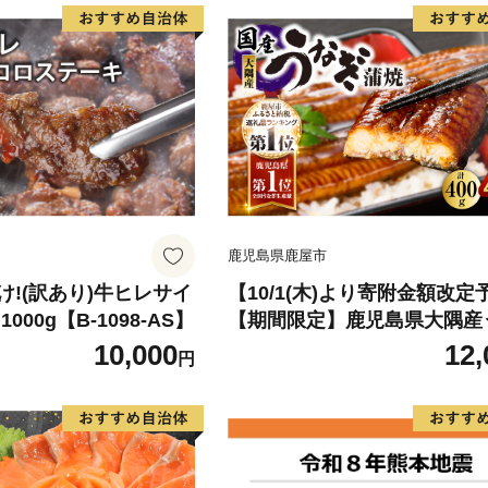
鹿児島県鹿屋市
!(訳あり)牛ヒレサイ
【10/1(木)より寄附金額改定
000g【B-1098-AS】
【期間限定】鹿児島県大隅産
蒲焼4尾（400g） KN007-02
10,000
12,
円