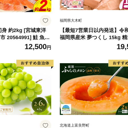
福岡県大木町
身 約2kg [宮城東洋
【最短7営業日以内発送】令
20564991] 鮭 魚介
福岡県産米 夢つくし 15kg 精
リ 規格外 不揃い さけ
北海道・沖縄・離島は配送不
12,500
19,
円
シャケ 切り身 冷凍 家
弁当 支援 サーモン 銀
わけあり
北海道上富良野町