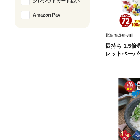
クレジットカード払い
Amazon Pay
北海道倶知安町
長持ち 1.5
レットペーパー
ール 全18種
香り付き 日本
備品 ペーパー
備蓄 送料無料
品