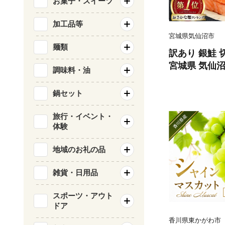
お菓子・スイーツ
加工品等
宮城県気仙沼市
麺類
訳あり 銀鮭 切
宮城県 気仙沼市 
調味料・油
類 海鮮 訳ア
サケ 鮭切身 
鍋セット
庭用 おかず 
鮭切り身 魚 
旅行・イベント・
体験
地域のお礼の品
雑貨・日用品
スポーツ・アウト
ドア
香川県東かがわ市