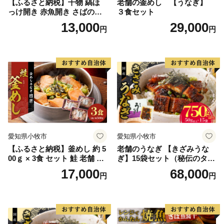
【ふるさと納税】干物 縞ほ
老舗の釜めし 【うなぎ】
っけ開き 赤魚開き さばの開
３食セット
き 魚醤干し 3種 セット 詰め
13,000
29,000
円
円
合わせ 魚 おかず 肉厚 おいし
い さば 赤魚 縞ホッケ ジョイ
フーズ 魚貝類 お取り寄せ お
取り寄せグルメ 魚醤 ナンプ
ラー 愛知県 小牧市 冷凍 送料
無料
愛知県小牧市
愛知県小牧市
【ふるさと納税】釜めし 約 5
老舗のうなぎ 【きざみうな
00ｇ × 3食 セット 鮭 老舗 急
ぎ】15袋セット（秘伝のタレ
速冷凍 レンチン 時短 簡単調
付）
17,000
68,000
円
円
理 食品 加工品 海鮮 手作り
ほくほく ご飯 お弁当 おにぎ
り お茶漬け お取り寄せ お取
り寄せグルメ 愛知県 小牧市
送料無料