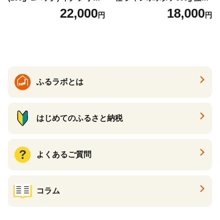
け いくら醤油漬 鮭いくら い
な旨味と甘み （ほたて ホタ
22,000
18,000
円
円
くら醤油漬け 鮭 鮭卵 ikura
テ 帆立 貝柱 ホタテ貝柱 大玉
醤油いくら 冷凍いくら いく
大粒 北海道 別海 野付 ふるさ
ら北海道 醤油鮭いくら 人気
と納税）
大好評品 北海道 白糠町
ふるラボとは
はじめてのふるさと納税
よくあるご質問
コラム