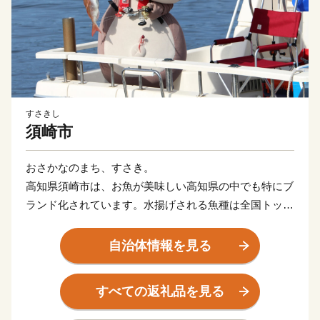
すさきし
須崎市
おさかなのまち、すさき。
高知県須崎市は、お魚が美味しい高知県の中でも特にブ
ランド化されています。水揚げされる魚種は全国トップ
クラス！季節ごとに様々な種類の魚貝類が水揚げされま
す。 池ノ浦や久通で捕れる伊勢えびや、養殖漁業発祥
自治体情報を見る
の地野見湾の鯛やカンパチ、季節限定で食べられるメジ
カの刺身も人気を集め、鮮度抜群の魚貝類を楽しめま
すべての返礼品を見る
す。また、黒潮の恵みをたっぷり受けた柑橘類、野菜も
絶品です。