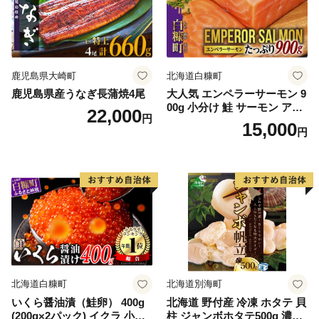
鹿児島県大崎町
北海道白糠町
鹿児島県産うなぎ長蒲焼4尾
大人気 エンペラーサーモン 9
00g 小分け 鮭 サーモン アト
22,000
円
ランティックサーモン 水産
15,000
円
庁長官賞 受賞 さけ シャケ し
ゃけ sake カルパッチョ ソテ
ー レアステーキ 人気 高級 大
満足 美味しい 贈答 生食用 刺
身 お刺身 刺し身 魚介類 海鮮
冷凍 厚切り 薄切り ふるさと
納税 ふるさとチョイス チョ
イス 北海道 白糠町
北海道白糠町
北海道別海町
いくら醤油漬（鮭卵） 400g
北海道 野付産 冷凍 ホタテ 貝
(200g×2パック) イクラ 小分
柱 ジャンボホタテ500g 濃厚