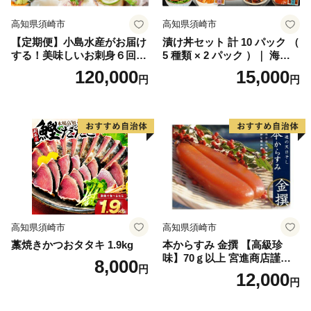
高知県須崎市
高知県須崎市
【定期便】小島水産がお届け
漬け丼セット 計 10 パック （
する！美味しいお刺身６回コ
5 種類 × 2 パック ）｜ 海鮮
ース
醤油 漬け 10 セット 藁焼き
120,000
15,000
円
円
鰹 タタキ かつお カツオ サバ
さば 鯖 真鯛 鯛 たい タイ カ
ンパチ 勘八 ブリ 鰤 詰合せ
セット 惣菜 海鮮丼 お刺身 小
分け パック 国産 セット お茶
漬け 時短 簡単 お手軽 人気
惣菜 海の幸 刺し身 漬け 丼
加工品 冷凍 みなみ丸 高知県
須崎市 MM015_x2
高知県須崎市
高知県須崎市
藁焼きかつおタタキ 1.9kg
本からすみ 金撰 【高級珍
味】70ｇ以上 宮進商店謹製
8,000
円
MS004
12,000
円