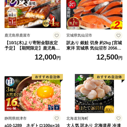
鹿児島県鹿屋市
宮城県気仙沼市
【10/1(木)より寄附金額改定
訳あり 銀鮭 切身 約2kg [宮城
予定】【期間限定】鹿児島県
東洋 宮城県 気仙沼市 205649
大隅産うなぎ蒲焼4尾（400
91] 鮭 魚介類 海鮮 訳アリ 規
12,000
12,500
円
円
g） KN007-023
格外 不揃い さけ サケ 鮭切身
シャケ 切り身 冷凍 家庭用 お
かず 弁当 支援 サーモン 銀鮭
切り身 魚 わけあり
静岡県焼津市
北海道別海町
a10-1289 ネギトロ100g×16
大人気 訳あり 北海道産 冷凍