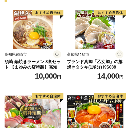
高知県須崎市
高知県須崎市
須崎 鍋焼きラーメン 3食セッ
ブランド真鯛「乙女鯛」の藁
ト 【まゆみの店特製】高知
焼きタタキ(1尾分) KS038
10,000
14,000
円
円