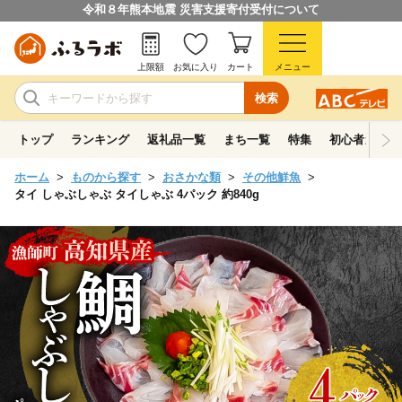
令和８年熊本地震 災害支援寄付受付について
上限額
お気に入り
カート
メニュー
検索
トップ
ランキング
返礼品一覧
まち一覧
特集
初心者ガイド
ホーム
ものから探す
おさかな類
その他鮮魚
タイ しゃぶしゃぶ タイしゃぶ 4パック 約840g