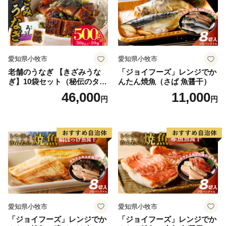
愛知県小牧市
愛知県小牧市
老舗のうなぎ 【きざみうな
「ジョイフーズ」レンジでか
ぎ】10袋セット（秘伝のタレ
んたん焼魚（さば 魚醤干）
付）
46,000
11,000
円
円
愛知県小牧市
愛知県小牧市
「ジョイフーズ」レンジでか
「ジョイフーズ」レンジでか