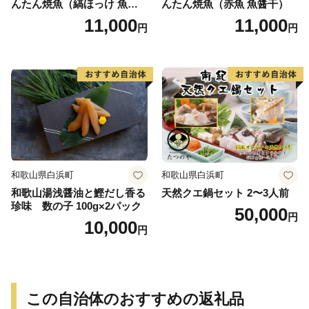
んたん焼魚（縞ほっけ 魚醤
んたん焼魚（赤魚 魚醤干）
干）
11,000
11,000
円
円
和歌山県白浜町
和歌山県白浜町
和歌山湯浅醤油と鰹だし香る
天然クエ鍋セット 2〜3人前
珍味 数の子 100g×2パック
50,000
円
10,000
円
この自治体のおすすめの返礼品