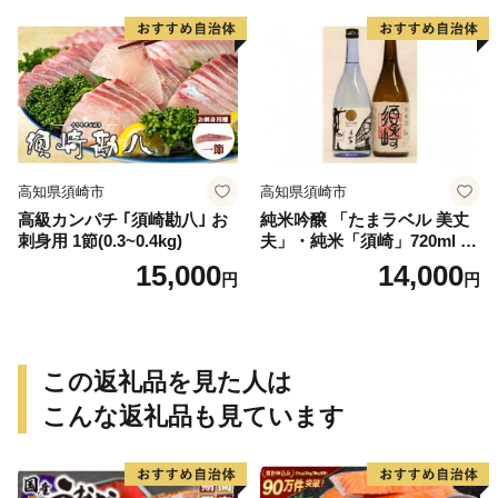
高知県須崎市
高知県須崎市
高級カンパチ ｢須崎勘八｣ お
純米吟醸 「たまラベル 美丈
刺身用 1節(0.3~0.4kg)
夫」・純米「須崎」720ml ２
本セット TH0561
15,000
14,000
円
円
この返礼品を見た人は
こんな返礼品も見ています