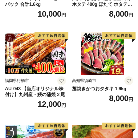
パック 合計1.6kg
ホタテ 400g ほたて ホタテ
帆立 貝柱 海鮮 魚介類 刺身
10,000
8,000
円
円
大粒 天然 海鮮 ランキング 大
人気 人気 おすすめ 訳あり ）
福岡県行橋市
高知県須崎市
AU-043 【当店オリジナル味
藁焼きかつおタタキ 1.9kg
付け】九州産・鰻の蒲焼２尾
8,000
円
12,000
円