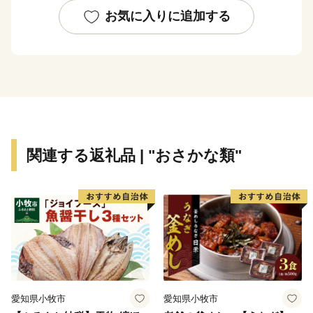
お気に入りに追加する
★ABCテレビ「頂！キッチン」で【須崎勘八】を特
集！
👉「頂！キッチン」×ふるラボ限定レシピ付き 須崎勘八
の返礼品はこちら
★ABCテレビの日本全国の食探求番組「ふるさと研究
所 ふるラボ」で須崎の食を特集！
関連する返礼品 | "おさかな類"
番組特設ページはこちら！
★ABCテレビ・テレビ朝日系列「朝だ！生です旅サラ
ダ」で【須崎勘八】が紹介されました！
高級カンパチ 「須崎勘八」お刺身用１節 （ぬた付）
高級カンパチ 「須崎勘八」お刺身用 半身
期間限定でしんじょう君のお礼状が付いてくる！その他
の返礼品を見る
愛知県小牧市
愛知県小牧市