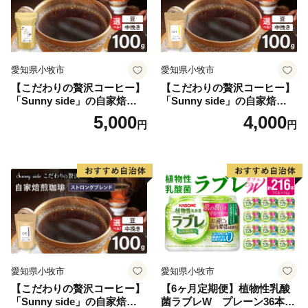
愛知県小牧市
愛知県小牧市
【こだわりの贅沢コーヒー】
【こだわりの贅沢コーヒー】
「Sunny side」の自家焙煎珈
「Sunny side」の自家焙煎珈
琲こまきブレンド（100g）
琲サニーブレンド（100g）
5,000
4,000
円
円
愛知県小牧市
愛知県小牧市
【こだわりの贅沢コーヒー】
【6ヶ月定期便】植物性乳酸
「Sunny side」の自家焙煎珈
菌ラブレW プレーン36本