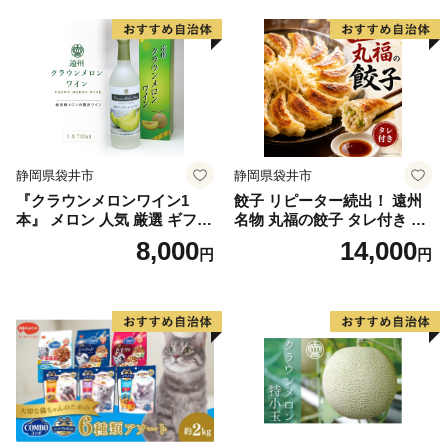
静岡県袋井市
静岡県袋井市
『クラウンメロンワイン1
餃子 リピーター続出！ 遠州
本』 メロン 人気 厳選 ギフト
名物 丸福の餃子 タレ付き ぎ
贈り物 お祝い 袋井市 お酒 酒
ょうざ ギョーザ ギョウザ 惣
8,000
14,000
円
円
アルコール
菜 おかず 中華 点心 加工食品
冷凍 静岡