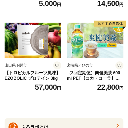
5,000
14,500
円
円
袋)ゆうパケットでお届け！
水 ミネラルウォーター 水 ペ
ットボトル 2000ml バナジウ
ム天然水 飲料水 軟水 鉱水 国
産 シリカ ミネラル 美容 備蓄
防災 長期保存 富士山 山梨県
忍野村
山口県下関市
宮崎県えびの市
【トロピカルフルーツ風味】
（3回定期便）爽健美茶 600
EZOBOLIC プロテイン 3kg
ml PET【コカ・コーラ】ペ
ットボトル 1ケース(24本) 定
57,000
22,800
円
円
期便 3回(72本) セット お茶
カフェインゼロ ノンカフェ
イン ハトムギ ブレンド茶 宮
崎県 えびの市 送料無料
ふるラボとは