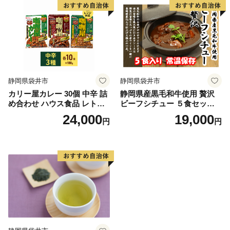
静岡県袋井市
静岡県袋井市
カリー屋カレー 30個 中辛 詰
静岡県産黒毛和牛使用 贅沢
め合わせ ハウス食品 レトル
ビーフシチュー ５食セット
ト
贅沢 贈り物 料理 簡単 レンチ
24,000
19,000
円
円
ン おすすめ 人気 厳選 袋井市
惣菜 加工食品 レトルト お肉
牛肉 常温保存 箱入り ギフト