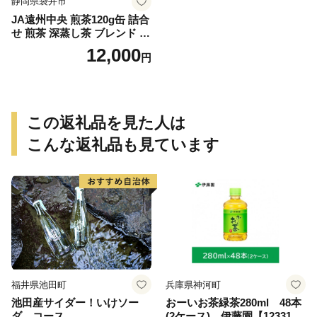
静岡県袋井市
JA遠州中央 煎茶120g缶 詰合
せ 煎茶 深蒸し茶 ブレンド ギ
フト 贈り物 人気 厳選 おすす
12,000
円
め 袋井市 飲料類 お茶 緑茶
静岡県産 セット
この返礼品を見た人は
こんな返礼品も見ています
福井県池田町
兵庫県神河町
池田産サイダー！いけソー
おーいお茶緑茶280ml 48本
ダ コース
(2ケース) 伊藤園【123317