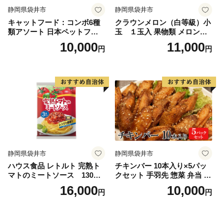
静岡県袋井市
静岡県袋井市
キャットフード：コンボ6種
クラウンメロン（白等級）小
類アソート 日本ペットフー
玉 １玉入 果物類 メロン青
ド ネコ 猫 愛猫 ケア ペット
肉
10,000
11,000
円
円
えさ セット 健康 栄養 猫用
厳選素材 ドライフード おや
つ 毛玉 口臭ケア 腎臓の健康
維持 下部尿路の健康維持
静岡県袋井市
静岡県袋井市
ハウス食品 レトルト 完熟ト
チキンバー 10本入り×5パッ
マトのミートソース 130g×
クセット 手羽先 惣菜 弁当 お
18個（3食×6個）
かず お酒 おつまみ ギフト キ
16,000
10,000
円
円
ャンプ アウトドア キャンプ
飯 保存食 非常食 鶏肉 肉 お
肉 鶏 人気 厳選 静岡県袋井市