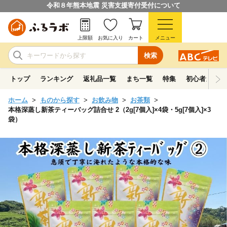
令和８年熊本地震 災害支援寄付受付について
上限額
お気に入り
カート
メニュー
検索
トップ
ランキング
返礼品一覧
まち一覧
特集
初心者ガイド
ホーム
ものから探す
お飲み物
お茶類
本格深蒸し新茶ティーバッグ詰合せ 2（2g[7個入]×4袋・5g[7個入]×3
袋）