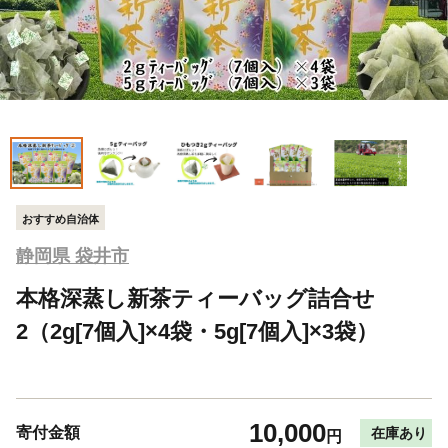
おすすめ自治体
静岡県 袋井市
本格深蒸し新茶ティーバッグ詰合せ
2（2g[7個入]×4袋・5g[7個入]×3袋）
10,000
寄付金額
在庫あり
円