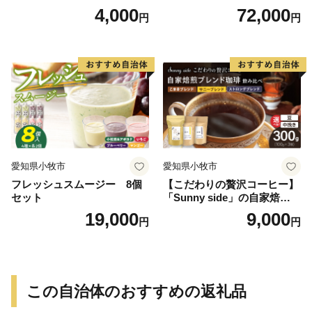
琲ストロングブレンド（100
（計216本）
4,000
72,000
円
円
g）
愛知県小牧市
愛知県小牧市
フレッシュスムージー 8個
【こだわりの贅沢コーヒー】
セット
「Sunny side」の自家焙煎珈
琲ブレンド珈琲飲み比べセッ
19,000
9,000
円
円
ト（300g）
この自治体のおすすめの返礼品