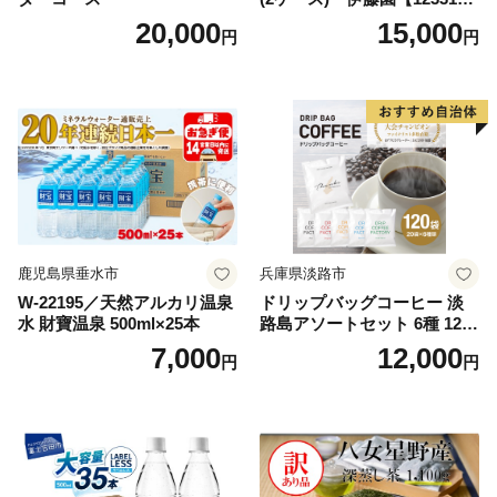
3】
20,000
15,000
円
円
鹿児島県垂水市
兵庫県淡路市
W-22195／天然アルカリ温泉
ドリップバッグコーヒー 淡
水 財寶温泉 500ml×25本
路島アソートセット 6種 120
袋 飲み比べ コーヒー
7,000
12,000
円
円