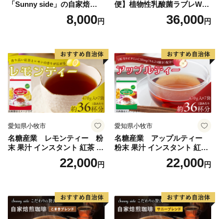
「Sunny side」の自家焙煎珈
便】植物性乳酸菌ラブレW
琲こまきブレンド（200g）
プレーン36本（計108本）
8,000
36,000
円
円
愛知県小牧市
愛知県小牧市
名糖産業 レモンティー 粉
名糖産業 アップルティー
末 果汁 インスタント 紅茶 ビ
粉末 果汁 インスタント 紅茶
タミンC 袋 ロングセラー 粉
ティー ビタミンC 袋 ロング
22,000
22,000
円
円
末飲料 粉末茶 簡単 手軽 ホッ
セラー 粉末飲料 粉末茶 簡単
ト アイス
手軽 ホット アイス