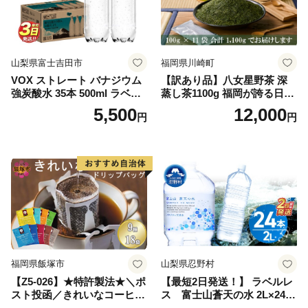
山梨県富士吉田市
福岡県川崎町
VOX ストレート バナジウム
【訳あり品】八女星野茶 深
強炭酸水 35本 500ml ラベル
蒸し茶1100g 福岡が誇る日本
レス【富士吉田市限定カート
茶_ 訳アリ 常温 お茶 茶袋 常
5,500
12,000
円
円
ン】
備品 おちゃ ocha 茶葉 緑茶
飲料 飲み物 八女 茶 日本茶
深むし茶 深蒸し 訳あり お茶
っぱ tea 八女茶 お手軽 簡単
小分け お土産 お取り寄せ グ
ルメ 福岡 九州 福岡県 国産
日本 ふかむし茶 ふかむし 家
庭用 自宅用 ちゃ りょくちゃ
ふかむしちゃ 急須 甘み 川崎
町 送料無料
福岡県飯塚市
山梨県忍野村
【Z5-026】★特許製法★＼ポ
【最短2日発送！】 ラベルレ
スト投函／きれいなコーヒー
ス 富士山蒼天の水 2L×24本
ドリップバッグ9種セット(18
（4ケース）※離島不可 天然