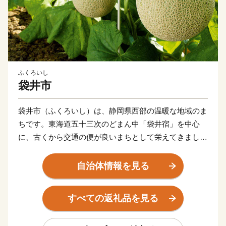
ふくろいし
袋井市
袋井市（ふくろいし）は、静岡県西部の温暖な地域のま
ちです。東海道五十三次のどまん中「袋井宿」を中心
に、古くから交通の便が良いまちとして栄えてきまし
た。本市は最高級マスクメロンのブランド「クラウンメ
ロン」や風味豊かな緑茶の産地としても有名です。豊か
自治体情報を見る
な自然と古い歴史に恵まれた袋井市。「活力と創造で
未来を先取る 日本一健康文化都市 ふくろい」の挑戦
すべての返礼品を見る
へのご声援をよろしくお願いします。