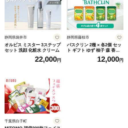
静岡県袋井市
静岡県藤枝市
オルビス ミスター 3ステップ
バスクリン 2種 × 各2個 セッ
セット 洗顔 化粧水 クリーム
ト ギフト ゆず 柚子 森 香り
日用品 お風呂 バス用品 温活
22,000
12,000
円
円
アロマ 香り まとめ買い静岡
県 藤枝市 医薬部外品
千葉県白子町