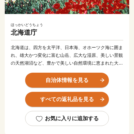
ほっかいどうちょう
北海道庁
北海道は、四方を太平洋、日本海、オホーツク海に囲ま
れ、雄大かつ変化に富む山岳、広大な湿原、美しい景観
の天然湖沼など、豊かで美しい自然環境に恵まれた大地
です。
温帯気候の北限であると同時に、亜寒帯気候の南限に位
自治体情報を見る
置し、年間の平均気温は６～10℃程度、平均降水量は
700～1,700mm程度と、冷涼低湿で梅雨や台風の影響も
すべての返礼品を見る
ほとんどありません。
花が一斉に咲き乱れる春。ラベンダーやライラックの花
が咲くさわやかな夏。川にサケが遡上し、山々が赤や黄
お気に入りに追加する
に染まる紅葉の秋。そして、スキー、スケート、スノー
ボードなどのウインタースポーツが楽しめる冬と、四季