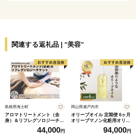
の移り変わりがはっきりとし、多彩な表情を見せてくれ
ます。
この四季折々の自然の恵みを背景とした、風光明媚な景
色や体験型・滞在型の観光、海や大地の新鮮で豊富な素
材を生かした安全で美味しい食も北海道の大きな魅力で
関連する返礼品 | "美容"
す。
また、本州と比べると歴史が浅く、伝統的な文化や芸能
が少ないと思われがちな北海道ですが、道内にはアイヌ
の人々によって保存・伝承されてきた古式舞踊や本州か
らの移住者によって伝えられた民俗芸能や祭りなど、特
有の歴史・文化が数多く残っています。
こうした本道ならではの独自性とその魅力を活かしなが
ら、幅広い方々と力を合わせて、「輝きつづける北海
島根県海士町
岡山県瀬戸内市
道」を目指した取組を進めておりますので、ふるさと納
アロマトリートメント（全
オリーブオイル 定期便 6ヶ月
税を通じて北海道を応援していただけますようお願いい
身）＆リフレグソロジーチケ
オリーブマノン化粧用オリー
たします。
ット
ブオイル 200ml オリーブ オ
44,000
94,000
円
円
イル 美容 スキンケア 化粧用