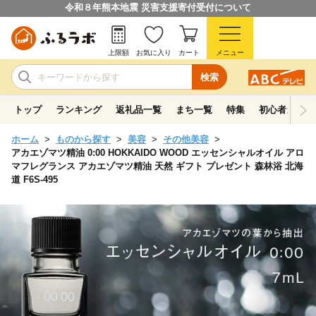
令和８年熊本地震 災害支援寄付受付について
上限額
お気に入り
カート
メニュー
検索
トップ
ランキング
返礼品一覧
まち一覧
特集
初心者ガイド
ホーム
ものから探す
美容
その他美容
アカエゾマツ精油 0:00 HOKKAIDO WOOD エッセンシャルオイル アロ
マフレグランス アカエゾマツ精油 天然 ギフト プレゼント 森林浴 北海
道 F6S-495