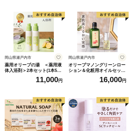
油 オリーブ油 お楽しみ
岡山県瀬戸内市
岡山県瀬戸内市
薬用オリーブの湯 ＜薬用液
オリーブマノングリーンロー
体入浴剤＞2本セット(1本500
ション＆化粧用オイルセット
ml） 美容
美容グッズ スキンケア 化粧
11,000
16,000
円
円
水