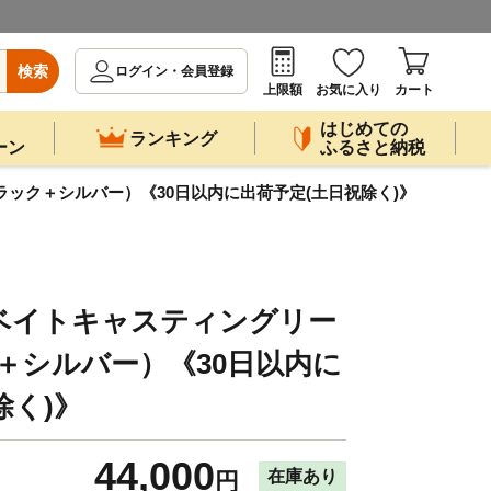
検索
ログイン・会員登録
上限額
お気に入り
カート
はじめての
ランキング
ーン
ふるさと納税
ラック＋シルバー）《30日以内に出荷予定(土日祝除く)》
ベイトキャスティングリー
ク＋シルバー）《30日以内に
除く)》
44,000
在庫あり
円