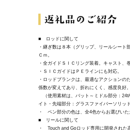
■ ロッドに関して
・継ぎ数は８本（グリップ、リールシート
Ｃｍ。
・全ガイドＳＩＣリング装着。キャスト、
・ＳＩＣガイドはＰＥラインにも対応。
・ロッドブランクは、最適なアクションの
係数が変えてあり、折れにくく、感度良好
（使用素材は、バット～ミドル部分：24t
イト・先端部分：グラスファイバーソリッ
・ ペン部分の色は、全4色からお選びいた
■ リールに関して
・ Touch and Goロッド専用に開発さ