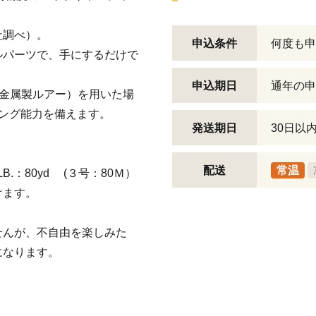
社調べ）。
申込条件
何度も申
ルパーツで、手にするだけで
申込期日
通年の申
（金属製ルアー）を用いた場
ィング能力を備えます。
発送期日
30日以
配送
常温
B.：80yd (３号：80Ｍ）
けます。
せんが、不自由を楽しみた
になります。