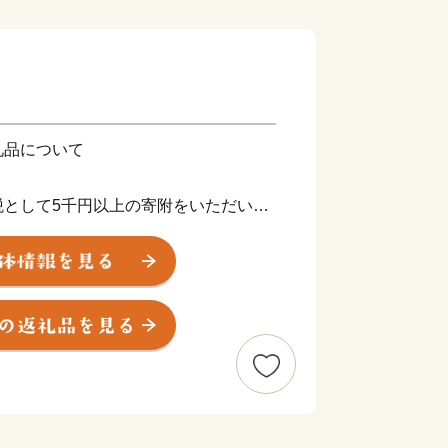
礼品について
税として5千円以上の寄附をいただいた
品を贈呈します。
て、我孫子市ふるさと産品として推奨し
産のお米、障がいのある方が福祉施設で
います。
市外にお住まいの方に限らせていただき