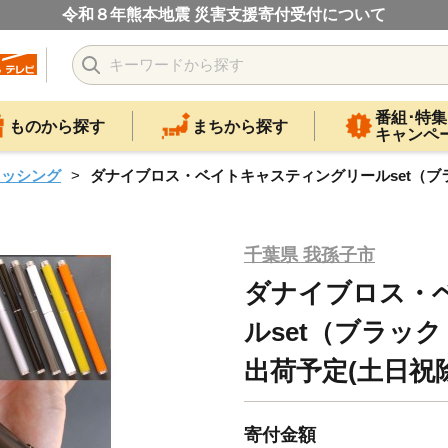
令和８年熊本地震 災害支援寄付受付について
番組･特集
ものから探す
まちから探す
キャンペ
ィッシング
ダナイブロス・ベイトキャスティングリールset（ブ
千葉県 我孫子市
ダナイブロス・
ルset（ブラッ
出荷予定(土日祝
寄付金額