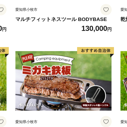
愛知県小牧市
愛
マルチフィットネスツール BODYBASE
乾
0
130,000
円
円
愛知県小牧市
愛