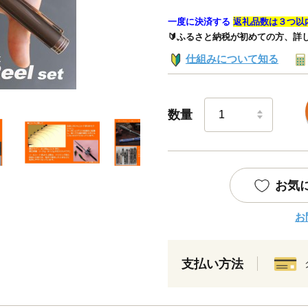
一度に決済する
返礼品数は３つ以
🔰ふるさと納税が初めての方、詳
仕組みについて知る
数量
お気
お
支払い方法