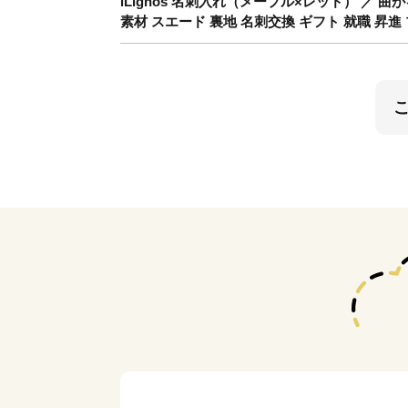
iLignos 名刺入れ（メープル×レッド） ／ 曲
素材 スエード 裏地 名刺交換 ギフト 就職 昇進 プレゼ