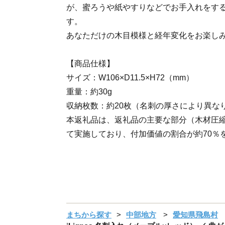
が、蜜ろうや紙やすりなどでお手入れをす
す。
あなただけの木目模様と経年変化をお楽し
【商品仕様】
サイズ：W106×D11.5×H72（mm）
重量：約30g
収納枚数：約20枚（名刺の厚さにより異な
本返礼品は、返礼品の主要な部分（木材圧
て実施しており、付加価値の割合が約70％
まちから探す
中部地方
愛知県飛島村