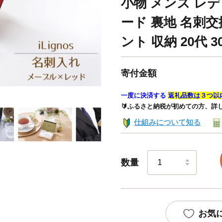
小物 メンズ レデ
ード 裏地 名刺交
ント 収納 20代 30
寄付金額
一度に決済する
返礼品数は３つ以
🔰ふるさと納税が初めての方、詳
仕組みについて知る
数量
お気