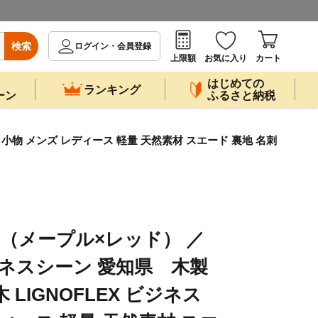
検索
ログイン・会員登録
上限額
お気に入り
カート
はじめての
ランキング
ーン
ふるさと納税
ス 小物 メンズ レディース 軽量 天然素材 スエード 裏地 名刺
刺入れ（メープル×レッド） ／
ジネスシーン 愛知県 木製
LIGNOFLEX ビジネス