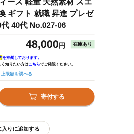
ィース 軽量 天然素材 スエ
換 ギフト 就職 昇進 プレゼ
代 40代 No.027-06
48,000
在庫あり
円
内
を推奨しております。
しく知りたい方は
こちら
でご確認ください。
上限額を調べる
寄付する
に入りに追加する