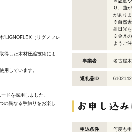
※温度や
り、曲が
がありま
※自然素
射日光を
※金具の
木”LIGNOFLEX（リグノフレ
ようご注
許を取得した木材圧縮技術によ
事業者
名古屋木
に使用しています。
返礼品ID
6102142
エードを採用しました。
つの異なる手触りをお楽し
申込条件
何度も申