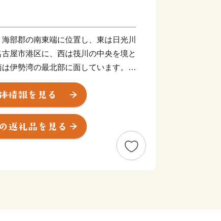
、海部郡の南東端に位置し、東は日光川
名古屋市港区に、西は筏川の中央を境と
南は伊勢湾の最北部に面しています。
㎡と小さな村ですが、北部は農村地帯、南
おり、昔ながらの田園風景と、名古屋港
しての機能が共存している村です。
露地野菜・温室野菜・花卉等の栽培が盛
、一部では金魚の養殖も行われていま
連会社・倉庫会社・木材関連事業所・鉄
等が立地しており、名古屋港の物流の重
待ちしております。