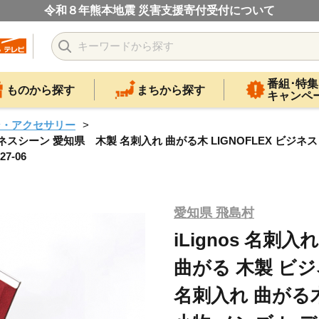
令和８年熊本地震 災害支援寄付受付について
番組･特集
ものから探す
まちから探す
キャンペ
ン・アクセサリー
ジネスシーン 愛知県 木製 名刺入れ 曲がる木 LIGNOFLEX ビジネ
7-06
愛知県 飛島村
iLignos 名
曲がる 木製 ビ
名刺入れ 曲がる木 