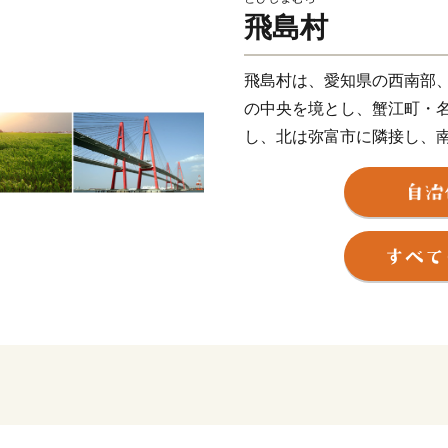
飛島村
飛島村は、愛知県の西南部
の中央を境とし、蟹江町・
し、北は弥富市に隣接し、
全体の面積は約22.43ｋ
部は臨海工業地帯となって
を中心とした貿易の拠点と
農村地帯では、水稲・麦・
んに行われています。また
す。
臨海工業地帯には、輸送関
鋼関連事業所・火力発電所
要な地位となっています。
皆様からの応援を心よりお