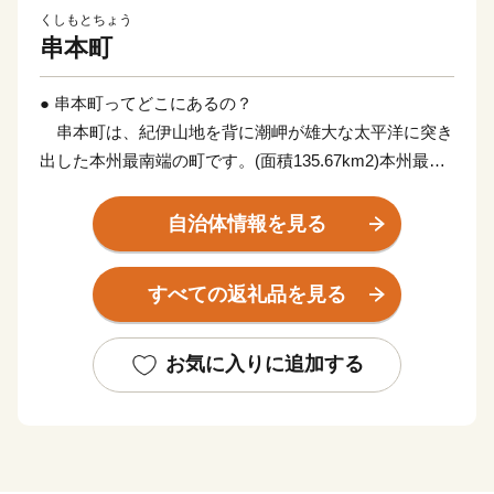
くしもとちょう
串本町
● 串本町ってどこにあるの？
串本町は、紀伊山地を背に潮岬が雄大な太平洋に突き
出した本州最南端の町です。(面積135.67km2)本州最南
端の地、潮岬は北緯33度26分、東経135度46分。これ
は、東京の八丈島とほぼ同緯度に位置します。茫々たる
自治体情報を見る
太平洋に面し、東西に長く延びた海岸線はこの地方の特
色であるリアス式海岸で、奇岩・怪石の雄大な自然美に
すべての返礼品を見る
恵まれ、吉野熊野国立公園および枯木灘県立自然公園の
指定を受けています。
お気に入りに追加する
黒潮の恵みを受けて、年間平均気温17℃前後と気候は
いたって温暖。冬季でも平均気温6~8℃でほとんど雪を
見ることがありません。また総面積は約135km2で、そ
の80%を山林が占めていますが、地形は比較的ゆるやか