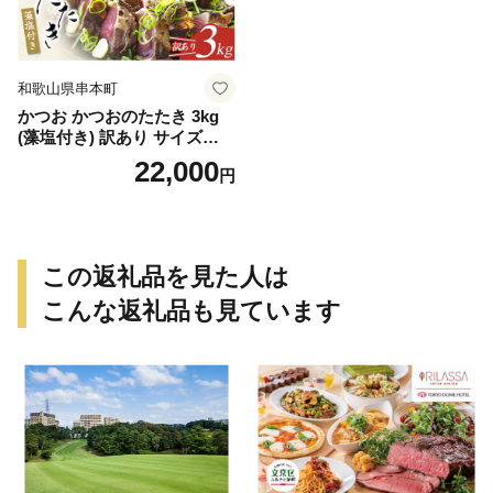
和歌山県串本町
かつお かつおのたたき 3kg
(藻塩付き) 訳あり サイズふぞ
ろい 焼きが命！ 藁焼き / 鰹
22,000
円
かつお カツオのたたき 鰹の
たたき 冷凍 真空 大容量 【nk
s107B】
この返礼品を見た人は
こんな返礼品も見ています