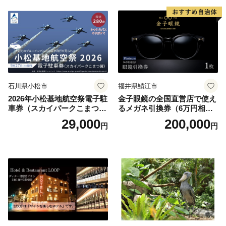
石川県小松市
福井県鯖江市
2026年小松基地航空祭電子駐
金子眼鏡の全国直営店で使え
車券（スカイパークこまつ
るメガネ引換券（6万円相
翼） 駐車場 シャトルバスの
当） Platinum
29,000
200,000
円
円
りばすぐ 石川県 小松市