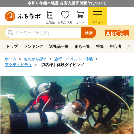
令和８年熊本地震 災害支援寄付受付について
上限額
お気に入り
カート
メニュー
検索
トップ
ランキング
返礼品一覧
まち一覧
特集
初心者ガイド
ホーム
ものから探す
旅行・イベント・体験
アクティビティ
【3名様】体験ダイビング