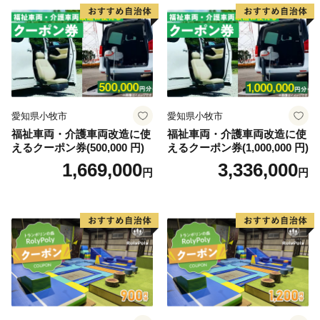
サンゴ中心の景観を見せますが、冬からは海藻が生い茂
り、温帯的景観と熱帯的景観が混じる珍しい景観を見せ
ます。このような環境は世界的に見てもたいへん珍しい
ものです。
本州最南端の町、串本町へ是非一度おこし下さい。
愛知県小牧市
愛知県小牧市
福祉車両・介護車両改造に使
福祉車両・介護車両改造に使
えるクーポン券(500,000 円)
えるクーポン券(1,000,000 円)
★ABCテレビのニュース情報番組「news おかえり」
1,669,000
3,336,000
で、「 紅葉屋本舗」の“竹皮包みようかん本煉” が紹介
円
円
されました！
👉和歌山県串本町の「竹皮包みようかん本煉」
👉「竹皮包みようかん3本セット（本煉・柚子・桜）」
★ABCテレビのニュース情報番組「キャスト」で、
「串本食品株式会社」の“じゃばらマグロ” が紹介され
ました！
👉じゃばらマグロなど串本食品の返礼品はこちら