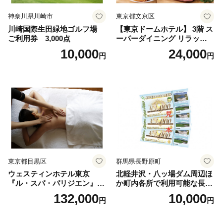
神奈川県川崎市
東京都文京区
川崎国際生田緑地ゴルフ場
【東京ドームホテル】 3階 ス
ご利用券 3,000点
ーパーダイニング リラッサ
ランチブッフェ お食事券 大
10,000
24,000
円
円
人1名様分 関東 東京 ご利用
券 ランチ 昼食 食事券 レスト
ラン ブッフェ 東京都 お食事
券
東京都目黒区
群馬県長野原町
ウェスティンホテル東京
北軽井沢・八ッ場ダム周辺ほ
『ル・スパ・パリジエン』選
か町内各所で利用可能な長野
べるボディセラピー90分/1名
原町ふるさと感謝券（3,000
132,000
10,000
円
円
円分）【トラベル 観光 旅行
お土産 群馬県 長野原町 北軽
井沢】