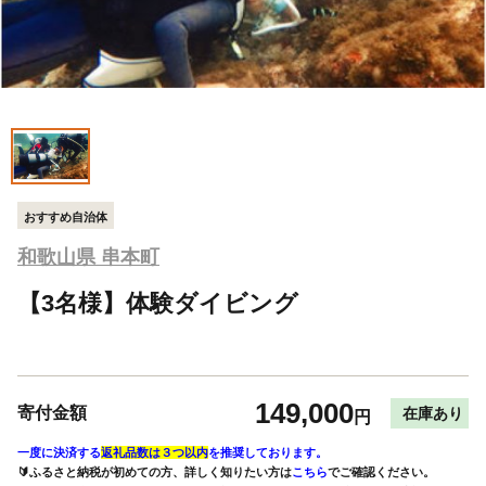
おすすめ自治体
和歌山県 串本町
【3名様】体験ダイビング
149,000
寄付金額
在庫あり
円
一度に決済する
返礼品数は３つ以内
を推奨しております。
🔰ふるさと納税が初めての方、詳しく知りたい方は
こちら
でご確認ください。