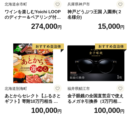
北海道余市町
兵庫県神戸市
ワインを楽しむYoichi LOOP
神戸どうぶつ王国 入園券(２
のディナー＆ペアリング付宿
名様分)
泊プラン＜デラックスツイン
274,000
15,000
円
円
＞
北海道別海町
福井県鯖江市
あとからセレクト【ふるさと
金子眼鏡の全国直営店で使え
ギフト】寄附10万円相当 あ
るメガネ引換券（3万円相
とから選べる！ ギフト いく
当） Bronze
100,000
100,000
円
円
ら ほたて 海鮮 牛肉 別海町
ケーキ アイス （ 後から 選べ
る カタログ カタログポイン
ト カタログギフト あとから