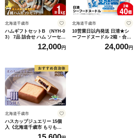
北海道千歳市
北海道千歳市
ハムギフトセットB （NYH-0
10営業日以内発送 日清★シ
3） 7品 詰合せ ハム ソーセー
ーフードヌードル 2箱・合計
ジ 〈肉の山本〉
40食
12,000
24,000
円
円
北海道千歳市
ハスカップジュエリー 15個
入《北海道千歳市 もりも
と》
15,600
円