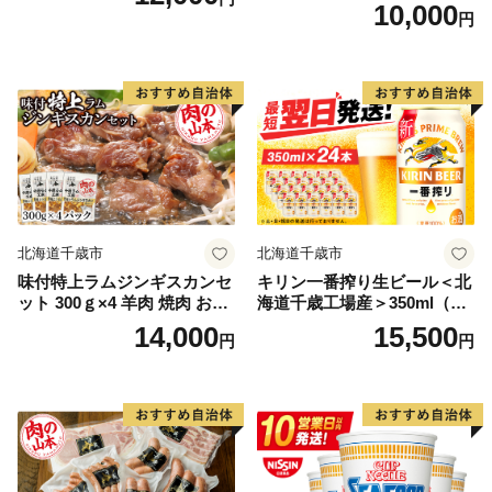
10,000
円
北海道千歳市
北海道千歳市
味付特上ラムジンギスカンセ
キリン一番搾り生ビール＜北
ット 300ｇ×4 羊肉 焼肉 お肉
海道千歳工場産＞350ml（24
味付き BBQ キャンプ ＜肉の
本）
14,000
15,500
円
円
山本＞