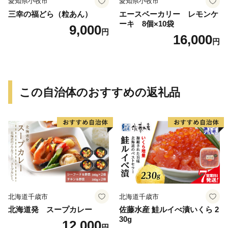
愛知県小牧市
愛知県小牧市
三幸の福どら（粒あん）
エースベーカリー レモンケ
ーキ 8個×10袋
9,000
円
16,000
円
この自治体のおすすめの返礼品
北海道千歳市
北海道千歳市
北海道発 スープカレー
佐藤水産 鮭ルイべ漬いくら 2
30g
12,000
円