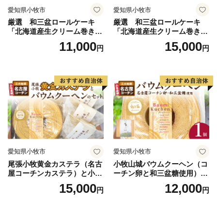
愛知県小牧市
愛知県小牧市
厳選 和三盆ロールケーキ
厳選 和三盆ロールケーキ
「北海道産生クリーム巻き」
「北海道産生クリーム巻き」
または「北海道産粒あん巻
または「北海道産粒あん巻
11,000
15,000
円
円
き」（サイズ：ハーフ） 和
き」（サイズ：レギュラー）
三盆 北海道産生クリーム 北
和三盆 北海道産生クリー
海道産粒あん 17cm 冷凍 愛
ム 北海道産粒あん 34cm 冷
知県 小牧市 アンプチベアや
凍 愛知県 小牧市 アンプチベ
ぐま
アやぐま
愛知県小牧市
愛知県小牧市
尾張小牧黄金カステラ（名古
小牧山城バウムクーヘン（コ
屋コーチンカステラ）と小牧
ーチン卵と和三盆糖使用）
山城バウムクーヘン（コーチ
名古屋コーチン バームクー
15,000
12,000
円
円
ン卵と和三盆糖使用）のセッ
ヘン 和三盆 小牧銘菓 バウム
ト 名古屋コーチン カステ
クーヘン 常温 愛知県 小牧市
ラ ザラメ バームクーヘン 和
アンプチベアやぐま