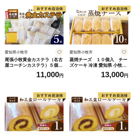
愛知県小牧市
愛知県小牧市
尾張小牧黄金カステラ（名古
蒸焼チーズ １０個入 チー
屋コーチンカステラ）５個入
ズケーキ 冷凍 愛知県 小牧市
名古屋コーチン カステラ ザ
アンプチベアやぐま
11,000
13,000
円
円
ラメ 常温 愛知県 小牧市 アン
プチベアやぐま