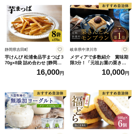
誕生日 カップ 詰め合わせ バ
道産アイス 道産アイスクリ
ラエティ | バニラ チョコレー
ーム ギフト 詰合せ 詰め合わ
ト ストロベリー ピスタチオ
せ ふるさと納税 ）
バニラ＆クッキー ウベ 沖縄
紅イモ 塩ちんすこう 沖縄シ
ークヮーサー 沖縄黒糖 琉球
ロイヤルミルクティ 沖縄パ
イン
静岡県吉田町
岐阜県中津川市
芋けんぴ 松浦食品芋まつば 3
メディアで多数紹介 賞味期
70g×8袋 詰め合わせ [静岡伊
限3分！「元祖お重の栗きん
勢丹(松浦食品) 静岡県 吉田町
とんモンブラン」 【未来の
16,000
10,000
円
円
22424274] 芋ケンピ セット
ご褒美】スイーツ 栗 モンブ
小袋 個包装 小分け
ラン くりきんとん デザート
ご褒美 お取り寄せ くり お菓
子 菓子 F4N-2298