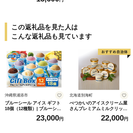
この返礼品を見た人は
こんな返礼品も見ています
沖縄県浦添市
北海道別海町
ブルーシール アイス ギフト
べつかいのアイスクリーム屋
18個（12種類）| ブルーシー
さんプレミアムミルクリッチ
ルアイス ブルーシールアイ
12個（AP-01）（ 北海道アイ
23,000
22,000
円
円
スクリーム 着日指定可能 送
ス 北海道産アイス アイス ア
料無料 ジェラート 沖縄県 バ
イススイーツ アイスクリー
ースデー 贈り物 プレゼント
ム 北海道産アイスクリーム