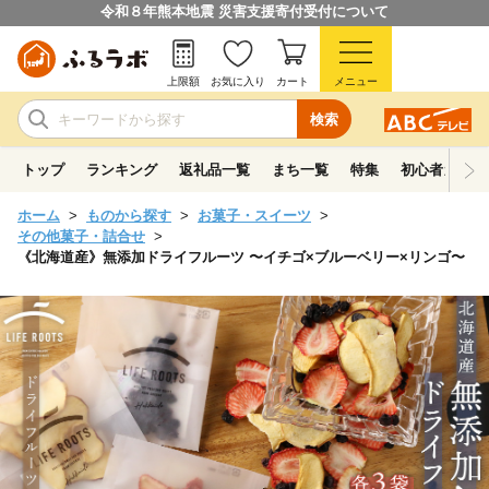
令和８年熊本地震 災害支援寄付受付について
上限額
お気に入り
カート
メニュー
検索
トップ
ランキング
返礼品一覧
まち一覧
特集
初心者ガイド
ホーム
ものから探す
お菓子・スイーツ
その他菓子・詰合せ
《北海道産》無添加ドライフルーツ 〜イチゴ×ブルーベリー×リンゴ〜