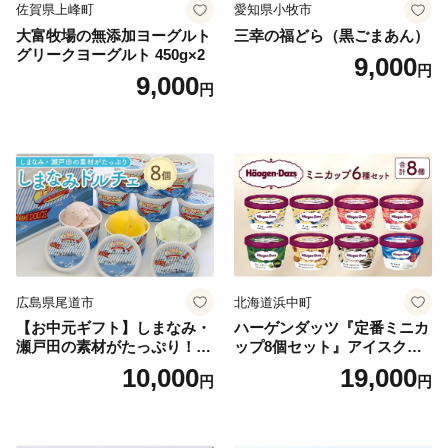
佐賀県上峰町
愛知県小牧市
大富牧場の無添加ヨーグルト
三幸の福どら（黒ごまあん）
グリークヨーグルト 450g×2
9,000
円
9,000
円
広島県尾道市
北海道浜中町
【お中元ギフト】しまなみ・
ハーゲンダッツ『定番ミニカ
瀬戸田の素材がたっぷり！ジ
ップ8個セット』アイスクリ
ェラート8個
ーム アイス スイーツ デザー
10,000
19,000
円
円
ト_H0016-104