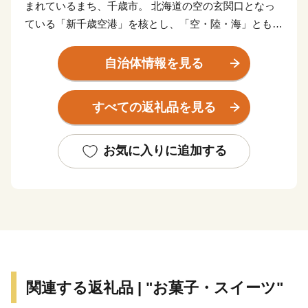
まれているまち、千歳市。 北海道の空の玄関口となっ
ている「新千歳空港」を核とし、「空・陸・海」ともに
抜群のアクセスを活かし、北海道の観光拠点となってい
ます。 また、市内11カ所の工業団地には、多くの企業
自治体情報を見る
が立地しているほか、石狩管内一の生産額を誇る農業地
域が広がり、自然や産業、そして都市環境が調和してお
すべての返礼品を見る
り、今なお、成長を続けています。
お気に入りに追加する
★ABCテレビのニュース情報番組「news おかえり」
で、「ハスカップジュエリー』 が紹介されました！
👉
ハスカップジュエリー
★ほかにも魅力的な返礼品がたくさん‼
👉<毛ガニ（330g前後）1尾/a>
👉<生ラム 肩ロース /a>
関連する返礼品 | "お菓子・スイーツ"