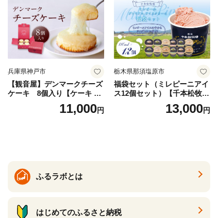
兵庫県神戸市
栃木県那須塩原市
【観音屋】デンマークチーズ
福袋セット（ミレピーニアイ
ケーキ 8個入り【ケーキ チ
ス12個セット）【千本松牧
ーズケーキ 人気スイーツ お
場】 ns025-014-12 【デザー
11,000
13,000
円
円
すすめスイーツ 神戸スイー
ト 詰め合わせ ギフト】
ツ 新感覚チーズケーキ おす
すめケーキ 兵庫県 神戸市 D0
910-17】
ふるラボとは
はじめてのふるさと納税