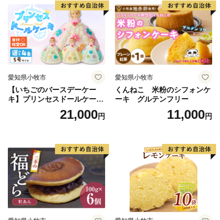
三盆 小牧銘菓 バウムクーヘ
ン 常温 愛知県 小牧市 アンプ
チベアやぐま
愛知県小牧市
愛知県小牧市
【いちごのバースデーケー
くんねこ 米粉のシフォンケ
キ】プリンセスドールケーキ
ーキ グルテンフリー
日時指定可 スイーツ デザー
21,000
11,000
円
円
ト 洋菓子 お取り寄せ 愛知県
小牧市 送料無料 誕生日 クリ
スマス お祝い キャラクター
デコレーションケーキ ホー
ルケーキ 人形 かわいい こど
も