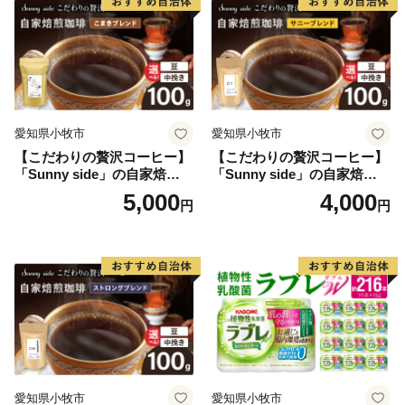
愛知県小牧市
愛知県小牧市
【こだわりの贅沢コーヒー】
【こだわりの贅沢コーヒー】
「Sunny side」の自家焙煎珈
「Sunny side」の自家焙煎珈
琲こまきブレンド（100g）
琲サニーブレンド（100g）
5,000
4,000
円
円
愛知県小牧市
愛知県小牧市