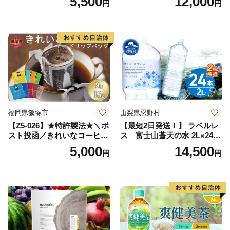
5,500
12,000
円
円
ン】
備品 おちゃ ocha 茶葉 緑茶
飲料 飲み物 八女 茶 日本茶
深むし茶 深蒸し 訳あり お茶
っぱ tea 八女茶 お手軽 簡単
小分け お土産 お取り寄せ グ
ルメ 福岡 九州 福岡県 国産
日本 ふかむし茶 ふかむし 家
庭用 自宅用 ちゃ りょくちゃ
ふかむしちゃ 急須 甘み 川崎
町 送料無料
福岡県飯塚市
山梨県忍野村
【Z5-026】★特許製法★＼ポ
【最短2日発送！】 ラベルレ
スト投函／きれいなコーヒー
ス 富士山蒼天の水 2L×24本
ドリップバッグ9種セット(18
（4ケース）※離島不可 天然
5,000
14,500
円
円
袋)ゆうパケットでお届け！
水 ミネラルウォーター 水 ペ
ットボトル 2000ml バナジウ
ム天然水 飲料水 軟水 鉱水 国
産 シリカ ミネラル 美容 備蓄
防災 長期保存 富士山 山梨県
忍野村