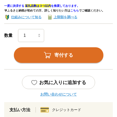
一度に決済する
返礼品数は３つ以内
を推奨しております。
🔰ふるさと納税が初めての方、詳しく知りたい方は
こちら
でご確認ください。
仕組みについて知る
上限額を調べる
数量
寄付する
お気に入りに追加する
お問い合わせについて
支払い方法
クレジットカード