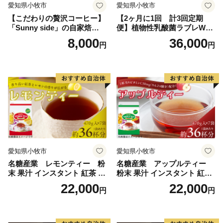
愛知県小牧市
愛知県小牧市
【こだわりの贅沢コーヒー】
【2ヶ月に1回 計3回定期
「Sunny side」の自家焙煎珈
便】植物性乳酸菌ラブレW
琲こまきブレンド（200g）
プレーン36本（計108本）
8,000
36,000
円
円
愛知県小牧市
愛知県小牧市
名糖産業 レモンティー 粉
名糖産業 アップルティー
末 果汁 インスタント 紅茶 ビ
粉末 果汁 インスタント 紅茶
タミンC 袋 ロングセラー 粉
ティー ビタミンC 袋 ロング
22,000
22,000
円
円
末飲料 粉末茶 簡単 手軽 ホッ
セラー 粉末飲料 粉末茶 簡単
ト アイス
手軽 ホット アイス