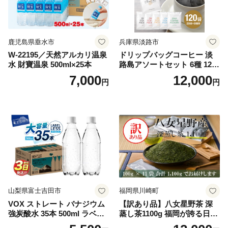
鹿児島県垂水市
兵庫県淡路市
W-22195／天然アルカリ温泉
ドリップバッグコーヒー 淡
水 財寶温泉 500ml×25本
路島アソートセット 6種 120
袋 飲み比べ コーヒー
7,000
12,000
円
円
山梨県富士吉田市
福岡県川崎町
VOX ストレート バナジウム
【訳あり品】八女星野茶 深
強炭酸水 35本 500ml ラベル
蒸し茶1100g 福岡が誇る日本
レス【富士吉田市限定カート
茶_ 訳アリ 常温 お茶 茶袋 常