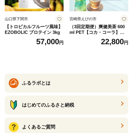
山口県下関市
宮崎県えびの市
【トロピカルフルーツ風味】
（3回定期便）爽健美茶 600
EZOBOLIC プロテイン 3kg
ml PET【コカ・コーラ】ペ
ットボトル 1ケース(24本) 定
57,000
22,800
円
円
期便 3回(72本) セット お茶
カフェインゼロ ノンカフェ
イン ハトムギ ブレンド茶 宮
崎県 えびの市 送料無料
ふるラボとは
はじめてのふるさと納税
よくあるご質問