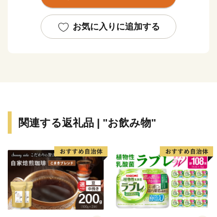
青岸渡寺」、そして日本一の落差133mを誇る「那智の
滝」が忽然と姿を現します。
お気に入りに追加する
いにしえの時代、上皇から庶民まで実にさまざまな人々
が、遠路はるばるこの地を詣でました。
【生まぐろ】
勝浦港は、生まぐろの水揚げ日本一。
生まぐろとは、捕獲後、冷凍ではなく冷蔵(生)で運ばれ
たまぐろのことです。
もちもちとした生まぐろが、今日もお店に並びます。
関連する返礼品 | "お飲み物"
【温泉】
JR紀伊勝浦駅を降りると、すぐそこに足湯が。
源泉数は県内一で、温泉宿も日帰り温泉もたくさん。
おだやかな太平洋を眺めながら、ゆったり、ほっこりし
てみませんか？