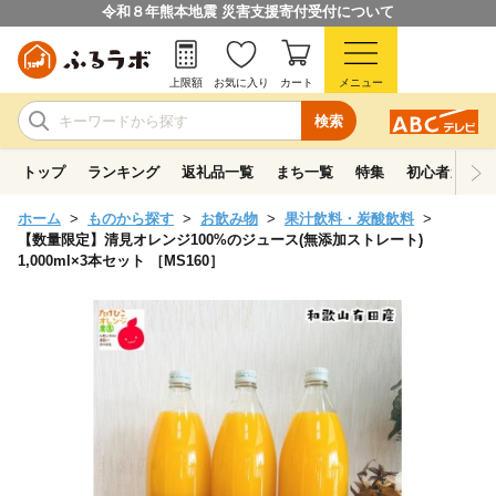
令和８年熊本地震 災害支援寄付受付について
上限額
お気に入り
カート
メニュー
検索
トップ
ランキング
返礼品一覧
まち一覧
特集
初心者ガイド
ホーム
ものから探す
お飲み物
果汁飲料・炭酸飲料
【数量限定】清見オレンジ100%のジュース(無添加ストレート)
1,000ml×3本セット ［MS160］