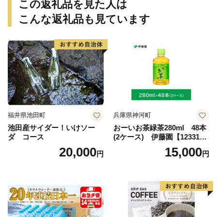
この返礼品を見た人は
こんな返礼品も見ています
福井県池田町
兵庫県神河町
池田産サイダー！いけソー
おーいお茶緑茶280ml 48本
ダ コース
(2ケース) 伊藤園【123317
3】
20,000
15,000
円
円