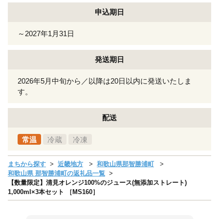
申込期日
～2027年1月31日
発送期日
2026年5月中旬から／以降は20日以内に発送いたしま
す。
配送
常温
冷蔵
冷凍
まちから探す
近畿地方
和歌山県那智勝浦町
和歌山県 那智勝浦町の返礼品一覧
【数量限定】清見オレンジ100%のジュース(無添加ストレート)
1,000ml×3本セット ［MS160］