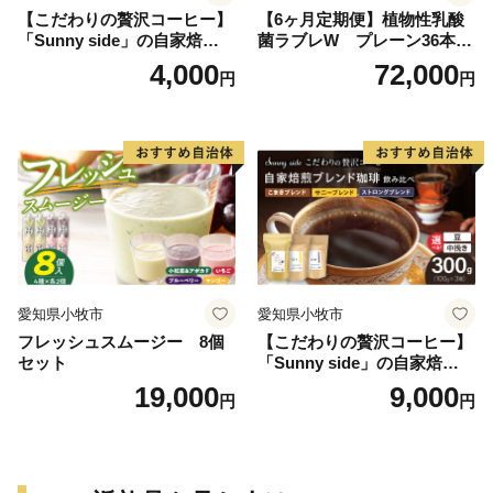
【こだわりの贅沢コーヒー】
【6ヶ月定期便】植物性乳酸
「Sunny side」の自家焙煎珈
菌ラブレW プレーン36本
琲ストロングブレンド（100
（計216本）
4,000
72,000
円
円
g）
愛知県小牧市
愛知県小牧市
フレッシュスムージー 8個
【こだわりの贅沢コーヒー】
セット
「Sunny side」の自家焙煎珈
琲ブレンド珈琲飲み比べセッ
19,000
9,000
円
円
ト（300g）