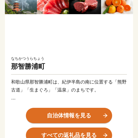
なちかつうらちょう
那智勝浦町
和歌山県那智勝浦町は、紀伊半島の南に位置する「熊野
古道」「生まぐろ」「温泉」のまちです。
【熊野古道】
世界遺産「紀伊山地の霊場と参詣道(通称：熊野古道)」
自治体情報を見る
の大きな見所のひとつが那智勝浦町にあります。
苔むした石畳を上っていくと、、熊野三山のひとつ「熊
すべての返礼品を見る
野那智大社」、西国三十三所の一番札所である「那智山