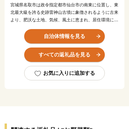
宮城県名取市は政令指定都市仙台市の南東に位置し、東
北最大級を誇る史跡雷神山古墳に象徴されるように古来
より、肥沃な土地、気候、風土に恵まれ、居住環境に適
した、自然と共存できるまちです。
また、JR東北本線、国道4号、東北縦貫自動車道、仙台
自治体情報を見る
東部道路などが走り、人口の集積、企業立地もすすみ、
広域仙台都市圏の副拠点都市にふさわしい機能を有して
すべての返礼品を見る
います。
さらには、国際化の著しい仙台空港の所在都市として大
きな飛躍が期待されています。
お気に入りに追加する