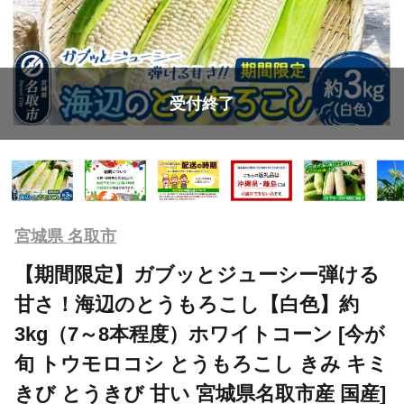
受付終了
宮城県 名取市
【期間限定】ガブッとジューシー弾ける
甘さ！海辺のとうもろこし【白色】約
3kg（7～8本程度）ホワイトコーン [今が
旬 トウモロコシ とうもろこし きみ キミ
きび とうきび 甘い 宮城県名取市産 国産]