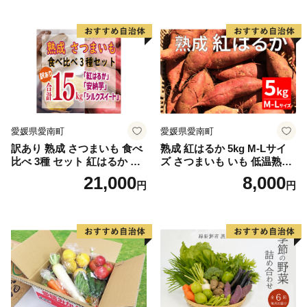
とうもろこし 「桃太郎コー
ン」約4kg（8〜12本入り）
野菜
愛媛県愛南町
愛媛県愛南町
訳あり 熟成 さつまいも 食べ
熟成 紅はるか 5kg M-Lサイ
比べ 3種 セット 紅はるか 安
ズ さつまいも いも 低温熟成
納芋 シルクスイート 合計 15
完全熟成収穫 甘い 糖度 焼き
21,000
8,000
円
円
kg サイズ混合 サツマイモ 焼
芋 やきいも スイートポテト
き芋 干し芋 丸干し 冷凍焼き
おやつ 高糖度 料理 国産 愛媛
芋 冷やし焼き芋 やきいも 蜜
県 愛南町 青果市場
芋 ほしいも スイートポテト
いも天 サイズミックス 甘い
ねっとり 生芋 新芋 あんのう
いも 甘藷 べにはるか スイー
ツ 国産 糖度 産地直送 農家直
送 数量限定 21000円 愛媛 愛
南 ミッチーのおみかん畑