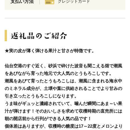
支払い方法
クレジットカード
★実の皮が薄く弾ける果汁と甘さが特徴です。
仙台空港のすぐ近く、砂浜で砕けた波音も聞こえる畑で潮風
をあびながら育った地元で大人気のとうもろこしです。
潮風をあびて育ったとうもろこしは、潮風に含まれる海水中
のミネラル成分が、土壌や葉に供給されることでより甘みの
引き立ったとうもろこしになります。
うま味がギュッと濃縮されていて、噛んだ瞬間にあま～い果
汁が弾けます！そのおいしさを求めて収穫時期の直売所には
朝の開店前から行列ができる人気の品です！
個体差はありますが、収穫時の糖度は17～22度とメロンより