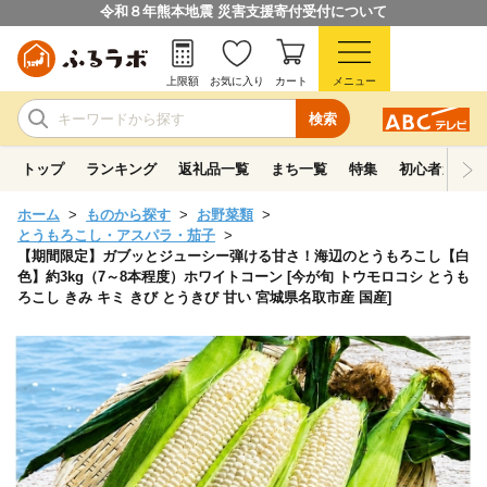
令和８年熊本地震 災害支援寄付受付について
上限額
お気に入り
カート
メニュー
検索
トップ
ランキング
返礼品一覧
まち一覧
特集
初心者ガイド
ホーム
ものから探す
お野菜類
とうもろこし・アスパラ・茄子
【期間限定】ガブッとジューシー弾ける甘さ！海辺のとうもろこし【白
色】約3kg（7～8本程度）ホワイトコーン [今が旬 トウモロコシ とうも
ろこし きみ キミ きび とうきび 甘い 宮城県名取市産 国産]