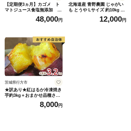
【定期便3ヵ月】カゴメ ト
北海道産 青野農園 じゃがい
マトジュース食塩無添加 72
も とうや Lサイズ 約10kg 20
0ml PET×15本 1ケース 毎月
26年10月初旬～12月下旬頃お
48,000
12,000
円
円
届く 3ヵ月 3回コース ns001-
届け 先行予約 北海道 ジャガ
005 【 KAGOME 野菜ジュー
イモ トウヤ 馬鈴薯 ポテト 芋
ス 】
いも イモ 黄色 旬 野菜 農作
物 産地直送 お取り寄せ 国産
茨城県行方市
★訳あり★紅はるか冷凍焼き
芋約3kg＋おまかせ品種さつ
まいも 合計約3.2kg｜さつ
8,000
円
まいも サツマイモ さつま芋
焼き芋 やきいも 冷凍 冷凍焼
き芋 訳あり 訳アリ 紅はるか
茨城県 行方市(EY-25)