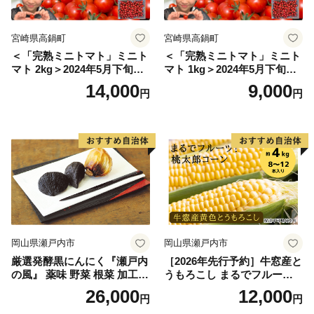
宮崎県高鍋町
宮崎県高鍋町
＜「完熟ミニトマト」ミニト
＜「完熟ミニトマト」ミニト
マト 2kg＞2024年5月下旬迄
マト 1kg＞2024年5月下旬迄
に順次出荷 野菜ソムリエサ
に順次出荷 野菜ソムリエサ
14,000
9,000
円
円
ミット アルル・リリカ共に
ミット アルル・リリカ共に
銀賞受賞！！(2023年11月開
銀賞受賞！！(2023年11月開
催)1回食べてみらんね？宮崎
催)1回食べてみらんね？宮崎
県 高鍋町産 産地直送 有機肥
県 高鍋町産 産地直送 有機肥
料使用 高糖度 西森農園
料使用 高糖度 西森農園
岡山県瀬戸内市
岡山県瀬戸内市
厳選発酵黒にんにく『瀬戸内
［2026年先行予約］牛窓産と
の風』 薬味 野菜 根菜 加工食
うもろこし まるでフルー
品
ツ！最高糖度25度超え 生で
26,000
12,000
円
円
甘い、茹でて美味い！ 黄色