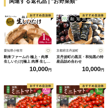
関連する返礼品 | "お野菜類"
愛知県小牧市
京都府京丹波町
駒来ファームの 極上・肉厚
京丹波町の黒豆・和知黒の特
生しいたけ[極上 肉厚 生しい
産品詰め合わせ
たけ 生シイタケ 生椎茸 安心
10,000
10,000
円
円
安全 国産 採れたて 新鮮 きの
こ 野菜]