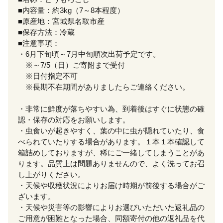
■内容量：約3kg（7～8本程度）
■原産地：宮城県名取市産
■保存方法：冷蔵
■注意事項：
・6月下旬頃～7月中旬順次出荷予定です。
※～7/5（日）ご寄附まで受付
※日付指定不可
※長期不在期間がありましたらご連絡ください。
・非常に鮮度が落ちやすい為、到着後はすぐに状態の確
認・保存の対応をお願いします。
・虫食いが起きやすく、葉の中に虫が隠れていたり、食
べられていたりする場合があります。１本１本確認して
箱詰めしておりますが、稀にご一緒してしまうことがあ
ります。品質上は問題ありませんので、よく洗ってお召
し上がりください。
・天候や収穫状況によりお届け時期が前後する場合がご
ざいます。
・天候や災害等の影響によりお選びいただいた返礼品の
ご用意が困難となった場合、同額寄付の他の返礼品を代