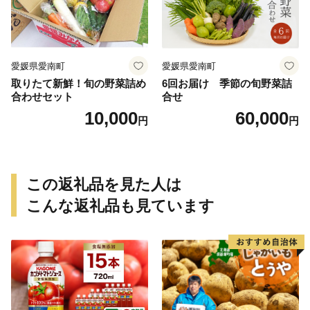
ツ 国産 糖度 産地直送 農家直
送 数量限定 21000円 愛媛 愛
南 ミッチーのおみかん畑
愛媛県愛南町
愛媛県愛南町
取りたて新鮮！旬の野菜詰め
6回お届け 季節の旬野菜詰
合わせセット
合せ
10,000
60,000
円
円
この返礼品を見た人は
こんな返礼品も見ています