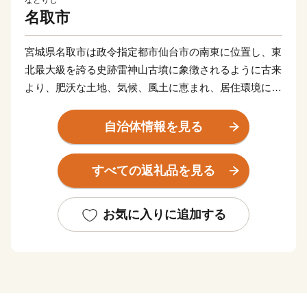
なとりし
名取市
宮城県名取市は政令指定都市仙台市の南東に位置し、東
北最大級を誇る史跡雷神山古墳に象徴されるように古来
より、肥沃な土地、気候、風土に恵まれ、居住環境に適
した、自然と共存できるまちです。
また、JR東北本線、国道4号、東北縦貫自動車道、仙台
自治体情報を見る
東部道路などが走り、人口の集積、企業立地もすすみ、
広域仙台都市圏の副拠点都市にふさわしい機能を有して
すべての返礼品を見る
います。
さらには、国際化の著しい仙台空港の所在都市として大
きな飛躍が期待されています。
お気に入りに追加する