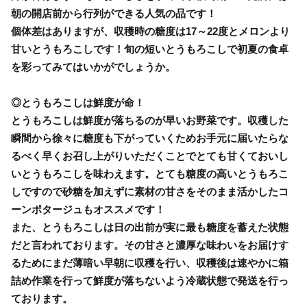
朝の開店前から行列ができる人気の品です！
個体差はありますが、収穫時の糖度は17～22度とメロンより
甘いとうもろこしです！旬の短いとうもろこしで初夏の食卓
を彩ってみてはいかがでしょうか。
◎とうもろこしは鮮度が命！
とうもろこしは鮮度が落ちるのが早いお野菜です。収穫した
瞬間から徐々に糖度も下がっていくためお手元に届いたらな
るべく早くお召し上がりいただくことでとても甘くておいし
いとうもろこしを味わえます。とても糖度の高いとうもろこ
しですので砂糖を加えずに素材の甘さをそのまま活かしたコ
ーンポタージュもオススメです！
また、とうもろこしは日の出前が実に最も糖度を蓄えた状態
だと言われております。その甘さと濃厚な味わいをお届けす
るためにまだ薄暗い早朝に収穫を行い、収穫後は速やかに箱
詰め作業を行って鮮度が落ちないよう冷蔵状態で発送を行っ
ております。