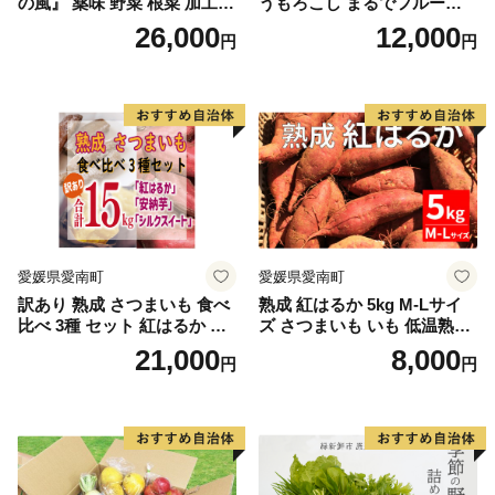
の風』 薬味 野菜 根菜 加工食
うもろこし まるでフルー
品
ツ！最高糖度25度超え 生で
26,000
12,000
円
円
甘い、茹でて美味い！ 黄色
とうもろこし 「桃太郎コー
ン」約4kg（8〜12本入り）
野菜
愛媛県愛南町
愛媛県愛南町
訳あり 熟成 さつまいも 食べ
熟成 紅はるか 5kg M-Lサイ
比べ 3種 セット 紅はるか 安
ズ さつまいも いも 低温熟成
納芋 シルクスイート 合計 15
完全熟成収穫 甘い 糖度 焼き
21,000
8,000
円
円
kg サイズ混合 サツマイモ 焼
芋 やきいも スイートポテト
き芋 干し芋 丸干し 冷凍焼き
おやつ 高糖度 料理 国産 愛媛
芋 冷やし焼き芋 やきいも 蜜
県 愛南町 青果市場
芋 ほしいも スイートポテト
いも天 サイズミックス 甘い
ねっとり 生芋 新芋 あんのう
いも 甘藷 べにはるか スイー