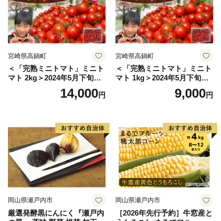
宮崎県高鍋町
宮崎県高鍋町
＜「完熟ミニトマト」ミニト
＜「完熟ミニトマト」ミニト
マト 2kg＞2024年5月下旬迄
マト 1kg＞2024年5月下旬迄
に順次出荷 野菜ソムリエサ
に順次出荷 野菜ソムリエサ
14,000
9,000
円
円
ミット アルル・リリカ共に
ミット アルル・リリカ共に
銀賞受賞！！(2023年11月開
銀賞受賞！！(2023年11月開
催)1回食べてみらんね？宮崎
催)1回食べてみらんね？宮崎
県 高鍋町産 産地直送 有機肥
県 高鍋町産 産地直送 有機肥
料使用 高糖度 西森農園
料使用 高糖度 西森農園
岡山県瀬戸内市
岡山県瀬戸内市
厳選発酵黒にんにく『瀬戸内
［2026年先行予約］牛窓産と