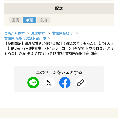
配送
常温
冷蔵
冷凍
まちから探す
東北地方
宮城県名取市
宮城県 名取市の返礼品一覧
【期間限定】濃厚な甘さと弾ける果汁！海辺のとうもろこし【バイカラ
ー】約3kg（7～8本程度）バイカラーコーン [今が旬 トウモロコシ とう
もろこし きみ キミ きび とうきび 甘い 宮城県名取市産 国産]
このページをシェアする