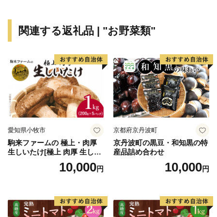
関連する返礼品 | "お野菜類"
愛知県小牧市
京都府京丹波町
駒来ファームの 極上・肉厚
京丹波町の黒豆・和知黒の特
生しいたけ[極上 肉厚 生しい
産品詰め合わせ
たけ 生シイタケ 生椎茸 安心
10,000
10,000
円
円
安全 国産 採れたて 新鮮 きの
こ 野菜]