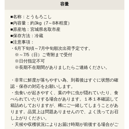
容量
■名称：とうもろこし
■内容量：約3kg（7～8本程度）
■原産地：宮城県名取市産
■保存方法：冷蔵
■注意事項：
・6月下旬頃～7月中旬順次出荷予定です。
※～7/5（日）ご寄附まで受付
※日付指定不可
※長期不在期間がありましたらご連絡ください。
・非常に鮮度が落ちやすい為、到着後はすぐに状態の確
認・保存の対応をお願いします。
・虫食いが起きやすく、葉の中に虫が隠れていたり、食
べられていたりする場合があります。１本１本確認して
箱詰めしておりますが、稀にご一緒してしまうことがあ
ります。品質上は問題ありませんので、よく洗ってお召
し上がりください。
・天候や収穫状況によりお届け時期が前後する場合がご