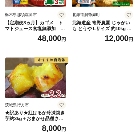
栃木県那須塩原市
北海道洞爺湖町
【定期便3ヵ月】カゴメ ト
北海道産 青野農園 じゃがい
マトジュース食塩無添加 72
も とうや Lサイズ 約10kg 20
0ml PET×15本 1ケース 毎月
26年10月初旬～12月下旬頃お
48,000
12,000
円
円
届く 3ヵ月 3回コース ns001-
届け 先行予約 北海道 ジャガ
005 【 KAGOME 野菜ジュー
イモ トウヤ 馬鈴薯 ポテト 芋
ス 】
いも イモ 黄色 旬 野菜 農作
物 産地直送 お取り寄せ 国産
茨城県行方市
★訳あり★紅はるか冷凍焼き
芋約3kg＋おまかせ品種さつ
まいも 合計約3.2kg｜さつ
8,000
円
まいも サツマイモ さつま芋
焼き芋 やきいも 冷凍 冷凍焼