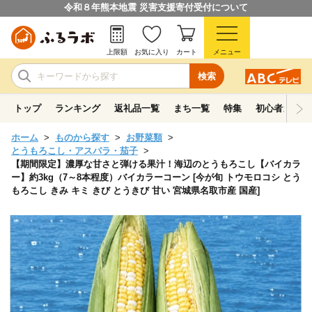
令和８年熊本地震 災害支援寄付受付について
上限額
お気に入り
カート
メニュー
検索
トップ
ランキング
返礼品一覧
まち一覧
特集
初心者ガイド
ホーム
ものから探す
お野菜類
とうもろこし・アスパラ・茄子
【期間限定】濃厚な甘さと弾ける果汁！海辺のとうもろこし【バイカラ
ー】約3kg（7～8本程度）バイカラーコーン [今が旬 トウモロコシ とう
もろこし きみ キミ きび とうきび 甘い 宮城県名取市産 国産]