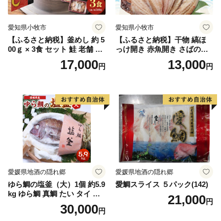
愛知県小牧市
愛知県小牧市
【ふるさと納税】釜めし 約 5
【ふるさと納税】干物 縞ほ
00ｇ × 3食 セット 鮭 老舗 急
っけ開き 赤魚開き さばの開
速冷凍 レンチン 時短 簡単調
き 魚醤干し 3種 セット 詰め
17,000
13,000
円
円
理 食品 加工品 海鮮 手作り
合わせ 魚 おかず 肉厚 おいし
ほくほく ご飯 お弁当 おにぎ
い さば 赤魚 縞ホッケ ジョイ
り お茶漬け お取り寄せ お取
フーズ 魚貝類 お取り寄せ お
り寄せグルメ 愛知県 小牧市
取り寄せグルメ 魚醤 ナンプ
送料無料
ラー 愛知県 小牧市 冷凍 送料
無料
愛媛県地酒の隠れ郷
愛媛県地酒の隠れ郷
ゆら鯛の塩釜（大）1個 約5.9
愛鯛スライス ５パック(142)
kg ゆら鯛 真鯛 たい タイ 鯛
21,000
円
塩釜焼き 塩釜 魚 魚介類 海鮮
30,000
円
祝い事 お祝い ハレの日 食品