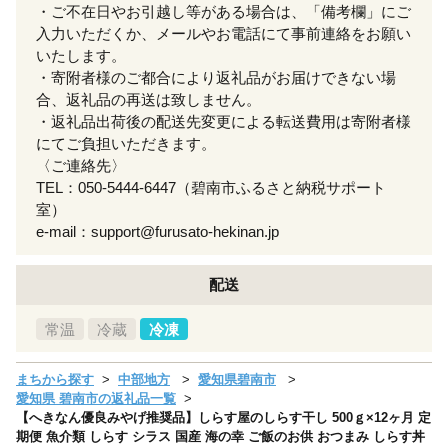
・ご不在日やお引越し等がある場合は、「備考欄」にご
入力いただくか、メールやお電話にて事前連絡をお願い
いたします。
・寄附者様のご都合により返礼品がお届けできない場
合、返礼品の再送は致しません。
・返礼品出荷後の配送先変更による転送費用は寄附者様
にてご負担いただきます。
〈ご連絡先〉
TEL：050-5444-6447（碧南市ふるさと納税サポート
室）
e-mail：support@furusato-hekinan.jp
配送
常温
冷蔵
冷凍
まちから探す
中部地方
愛知県碧南市
愛知県 碧南市の返礼品一覧
【へきなん優良みやげ推奨品】しらす屋のしらす干し 500ｇ×12ヶ月 定
期便 魚介類 しらす シラス 国産 海の幸 ご飯のお供 おつまみ しらす丼