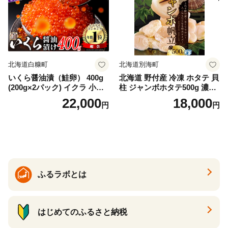
冷凍 厚切り 薄切り ふるさと
納税 ふるさとチョイス チョ
イス 北海道 白糠町
北海道白糠町
北海道別海町
いくら醤油漬（鮭卵） 400g
北海道 野付産 冷凍 ホタテ 貝
(200g×2パック) イクラ 小分
柱 ジャンボホタテ500g 濃厚
け いくら醤油漬 鮭いくら い
な旨味と甘み （ほたて ホタ
22,000
18,000
円
円
くら醤油漬け 鮭 鮭卵 ikura
テ 帆立 貝柱 ホタテ貝柱 大玉
醤油いくら 冷凍いくら いく
大粒 北海道 別海 野付 ふるさ
ら北海道 醤油鮭いくら 人気
と納税）
大好評品 北海道 白糠町
ふるラボとは
はじめてのふるさと納税