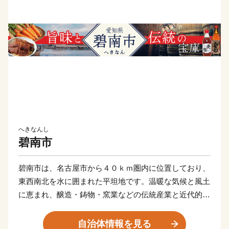
へきなんし
碧南市
碧南市は、名古屋市から４０ｋｍ圏内に位置しており、
東西南北を水に囲まれた平坦地です。温暖な気候と風土
に恵まれ、醸造・鋳物・窯業などの伝統産業と近代的な
輸送機器関連産業が発展し、さらには商業、農業、漁業
と調和のとれた産業構造となっています。
自治体情報を見る