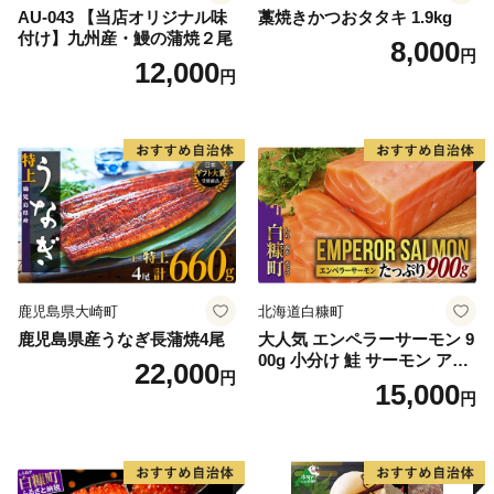
AU-043 【当店オリジナル味
藁焼きかつおタタキ 1.9kg
付け】九州産・鰻の蒲焼２尾
8,000
円
12,000
円
鹿児島県大崎町
北海道白糠町
鹿児島県産うなぎ長蒲焼4尾
大人気 エンペラーサーモン 9
00g 小分け 鮭 サーモン アト
22,000
円
ランティックサーモン 水産
15,000
円
庁長官賞 受賞 さけ シャケ し
ゃけ sake カルパッチョ ソテ
ー レアステーキ 人気 高級 大
満足 美味しい 贈答 生食用 刺
身 お刺身 刺し身 魚介類 海鮮