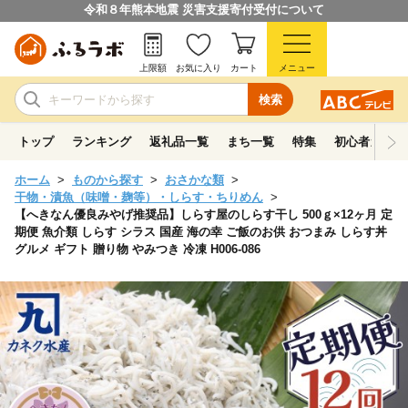
令和８年熊本地震 災害支援寄付受付について
上限額
お気に入り
カート
メニュー
検索
トップ
ランキング
返礼品一覧
まち一覧
特集
初心者ガイド
ホーム
ものから探す
おさかな類
干物・漬魚（味噌・麹等）・しらす・ちりめん
【へきなん優良みやげ推奨品】しらす屋のしらす干し 500ｇ×12ヶ月 定
期便 魚介類 しらす シラス 国産 海の幸 ご飯のお供 おつまみ しらす丼
グルメ ギフト 贈り物 やみつき 冷凍 H006-086