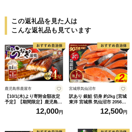
冷蔵 宝水産 国産 由良半島 愛
媛県【えひめの町（超）推
し！（愛南町）】(295)
この返礼品を見た人は
こんな返礼品も見ています
鹿児島県鹿屋市
宮城県気仙沼市
【10/1(木)より寄附金額改定
訳あり 銀鮭 切身 約2kg [宮城
予定】【期間限定】鹿児島県
東洋 宮城県 気仙沼市 205649
大隅産うなぎ蒲焼4尾（400
91] 鮭 魚介類 海鮮 訳アリ 規
12,000
12,500
円
円
g） KN007-023
格外 不揃い さけ サケ 鮭切身
シャケ 切り身 冷凍 家庭用 お
かず 弁当 支援 サーモン 銀鮭
切り身 魚 わけあり