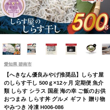
愛知県 碧南市
【へきなん優良みやげ推奨品】しらす屋
のしらす干し 500ｇ×12ヶ月 定期便 魚介
類 しらす シラス 国産 海の幸 ご飯のお供
おつまみ しらす丼 グルメ ギフト 贈り物
やみつき 冷凍 H006-086