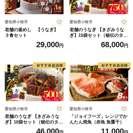
愛知県小牧市
愛知県小牧市
老舗の釜めし 【うなぎ】
老舗のうなぎ 【きざみうな
３食セット
ぎ】15袋セット（秘伝のタレ
付）
29,000
68,000
円
円
愛知県小牧市
愛知県小牧市
老舗のうなぎ 【きざみうな
「ジョイフーズ」レンジでか
ぎ】10袋セット（秘伝のタレ
んたん焼魚（赤魚 魚醤干）
付）
46,000
11,000
円
円