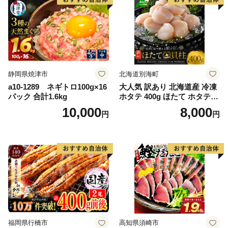
静岡県焼津市
北海道別海町
a10-1289 ネギトロ100g×16
大人気 訳あり 北海道産 冷凍
パック 合計1.6kg
ホタテ 400g ほたて ホタテ
帆立 貝柱 海鮮 魚介類 刺身
10,000
8,000
円
円
大粒 天然 海鮮 ランキング 大
人気 人気 おすすめ 訳あり ）
福岡県行橋市
高知県須崎市