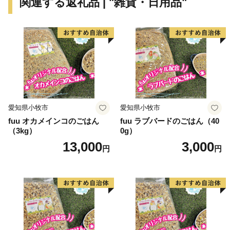
関連する返礼品 | "雑貨・日用品"
愛知県小牧市
愛知県小牧市
fuu オカメインコのごはん
fuu ラブバードのごはん（40
（3kg）
0g）
13,000
3,000
円
円