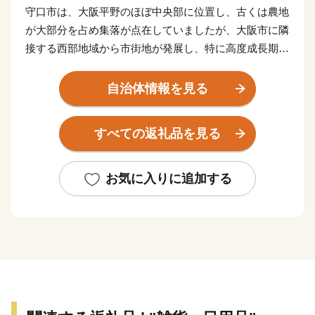
守口市は、大阪平野のほぼ中央部に位置し、古くは農地
が大部分を占め集落が点在していましたが、大阪市に隣
接する西部地域から市街地が発展し、特に高度成長期に
は一挙に市街地が拡がりました。
自治体情報を見る
また、早くから大手家電メーカーの企業城下町として発
展を遂げるとともに安定した税収を背景に各種行政サー
すべての返礼品を見る
ビスを充実させ、公共施設や都市基盤の整備を進めてき
た結果、現在では日常生活を支える基本的な施設整備は
一定の到達点に達し、成熟した都市としての機能を備え
お気に入りに追加する
るに至っています。
市内の交通機関は、大阪市中心部まで約15分の京阪電
車、大阪市営地下鉄や、大阪空港まで約35分の大阪モノ
レールが縦横に走り、主要道路は、国道1号・阪神高速
道路・近畿自動車道などが整備され、各都市を結ぶ交通
の要衝となっています。