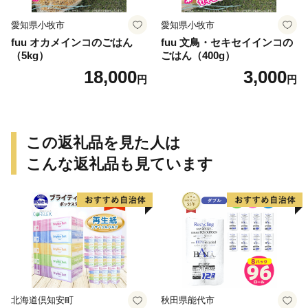
愛知県小牧市
愛知県小牧市
fuu オカメインコのごはん
fuu 文鳥・セキセイインコの
（5kg）
ごはん（400g）
18,000
3,000
円
円
この返礼品を見た人は
こんな返礼品も見ています
北海道倶知安町
秋田県能代市