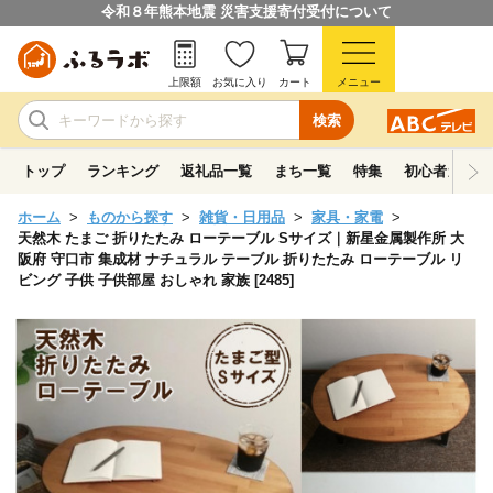
令和８年熊本地震 災害支援寄付受付について
上限額
お気に入り
カート
メニュー
検索
トップ
ランキング
返礼品一覧
まち一覧
特集
初心者ガイド
ホーム
ものから探す
雑貨・日用品
家具・家電
天然木 たまご 折りたたみ ローテーブル Sサイズ｜新星金属製作所 大
阪府 守口市 集成材 ナチュラル テーブル 折りたたみ ローテーブル リ
ビング 子供 子供部屋 おしゃれ 家族 [2485]