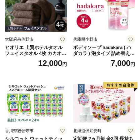
ペーパー ダブル といれっと
ぺーぱー トイレ クレシア ト
イレットペーパー [BDBH002
-1]
大阪府泉佐野市
兵庫県小野市
ヒオリエ 上質ホテルタオル
ボディソープ hadakara ( ハ
フェイスタオル 4枚 カカオ
ダカラ ) 泡タイプ 詰め替え 4
【タオル 泉州タオル 吸水 普
40ml×4袋 ボディーソープ 泡
12,000
7,000
円
円
段使い 無地 シンプル 日用品
ボディソープ 泡 日用品 消耗
ふわふわ ふかふか 家族 たお
品 バス用品 大容量 いい 匂い
る 一人暮らし】
ボディ 保湿 LION ライオン
泡石鹸 石鹸 兵庫 兵庫県 小野
市
香川県観音寺市
北海道倶知安町
シルコット ウェットティッ
定期便 2ヵ月毎 全3回 長持ち