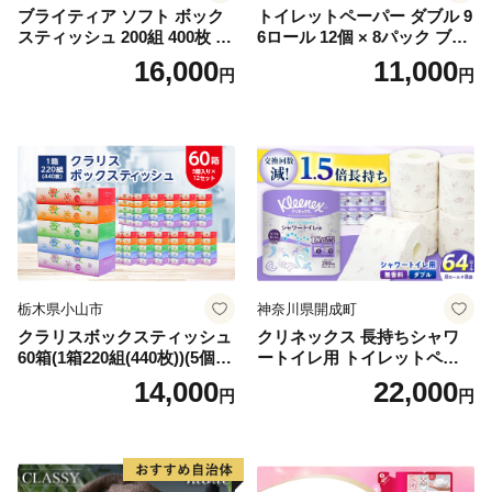
ブライティア ソフト ボック
トイレットペーパー ダブル 9
スティッシュ 200組 400枚 60
6ロール 12個 × 8パック ブラ
箱 日本製 まとめ買い ティッ
ンカ 再生紙 100％ 芯あり 日
16,000
11,000
円
円
シュ リサイクル 長持 防災 常
用品 消耗品 無香料 生活用品
備品 日用雑貨 消耗品 生活必
備蓄 秋田県 能代市 送料無料
需品 備蓄 ペーパー 紙 北海道
《能代製紙》
倶知安町 日用品
栃木県小山市
神奈川県開成町
クラリスボックスティッシュ
クリネックス 長持ちシャワ
60箱(1箱220組(440枚))(5個入
ートイレ用 トイレットペー
り×12セット)【1256759】
パー（ダブル）64ロール(8ロ
14,000
22,000
円
円
ール×8パック) 開成町 トイレ
ットペーパーダブル 日用品
国産 新生活 ダブル SDGs 備
蓄 防災 エコ 消耗品 生活雑貨
生活用品 無香料 トイレット