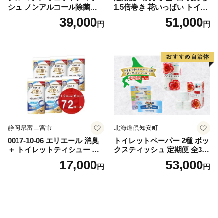
シュ ノンアルコール除菌詰
1.5倍巻き 花いっぱい トイレ
替（43枚×3P）×24袋 日用品
ットペーパー ダブル 45ｍ 計
39,000
51,000
円
円
おもちゃ 拭き取り 手拭き 外
72ロール 全18種 花柄 プリン
出時 お出かけ時 食事前 緑茶
ト ハーブ 香り付き 日本製 ま
カテキン配合
とめ買い 防災 常備品 ペーパ
ー 消耗品 備蓄 送料無料 北海
道 倶知安町 日用品
静岡県富士宮市
北海道倶知安町
0017-10-06 エリエール 消臭
トイレットペーパー 2種 ボッ
＋ トイレットティシュー し
クスティッシュ 定期便 全3
っかり香るフレッシュクリア
回 日本製 まとめ買い 防災
17,000
53,000
円
円
の香り ダブル 12ロール×6パ
常備品 日用雑貨 消耗品 生活
ック 72ロール 25m トイレ
必需品 大容量 備蓄 リサイク
ットペーパー パルプ100％ 消
ル ティッシュ ペーパー まと
臭 防臭 日用品 消耗品 備蓄
め買い 雑貨 倶知安町