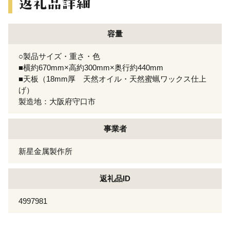
容量
○製品サイズ・重さ・色
■横約670mm×高約300mm×奥行約440mm
■天板（18mm厚 天然オイル・天然蜜蝋ワックス仕上
げ）
製造地：大阪府守口市
事業者
新星金属製作所
返礼品ID
4997981