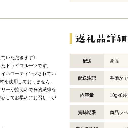
せていただきます》
配送
常温
したドライフルーツです。
オイルコーティングされてい
配送注記
準備がで
ング材を使用しておりません。
ロリーが控えめで食物繊維な
内容量
10g×8袋
保存してお早めにお召し上が
賞味期限
商品ラベ