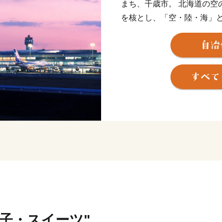
まち、千歳市。 北海道の空
を核とし、「空・陸・海」
の観光拠点となっています。
多くの企業が立地している
域が広がり、自然や産業、
お、成長を続けています。
★ABCテレビのニュース情報
ップジュエリー』 が紹介さ
★ほかにも魅力的な返礼品が
👉<毛ガニ（330g前後）1尾/
👉<生ラム 肩ロース /a>
菓子・スイーツ"