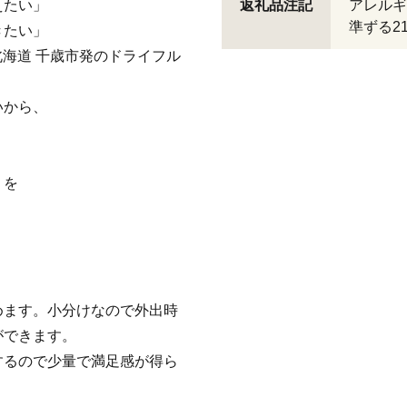
えたい」
返礼品注記
アレルギ
準ずる2
きたい」
た北海道 千歳市発のドライフル
いから、
。
」を
めます。小分けなので外出時
ができます。
するので少量で満足感が得ら