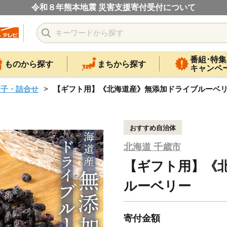
令和８年熊本地震 災害支援寄付受付について
番組･特集
ものから探す
まちから探す
キャンペ
菓子・詰合せ
【ギフト用】《北海道産》無添加ドライブルーベ
おすすめ自治体
北海道 千歳市
【ギフト用】《
ルーベリー
寄付金額