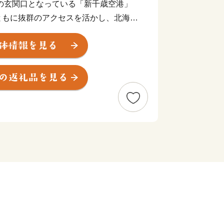
の玄関口となっている「新千歳空港」
ともに抜群のアクセスを活かし、北海道
 また、市内11カ所の工業団地には、
ほか、石狩管内一の生産額を誇る農業地
そして都市環境が調和しており、今な
番組「news おかえり」で、「ハスカ
れました！
👉ハスカップジュエリー
たくさん‼
a>