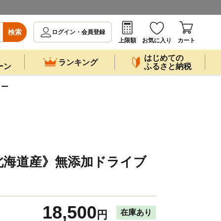
検索
ログイン・会員登録
上限額
お気に入り
カート
はじめての
ランキング
ーン
ふるさと納税
リー
北海道産》無添加ドライブ
18,500
在庫あり
円