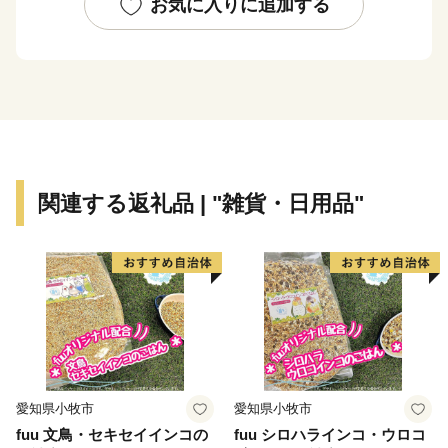
お気に入りに追加する
【返礼品のお届け】
・決済完了またはお振込み後市への収納確認ができ次
第、発送の手続きをとらせていただきます。
※郵便振込、銀行振込の場合は収納確認に1～2週間時間
を要するため、あらかじめご了承ください。
・配送は生産者から直送でお届けします。納期は返礼品
ごとに異なりますので、返礼品ページでご確認くださ
関連する返礼品 | "雑貨・日用品"
い。
【寄附金受領証およびワンストップ特例申請書】
・受領証及びワンストップ特例申請書は、決済完了また
はお振込み後市への収納確認ができ次第、2～3週間ほど
でお送りします。
・ワンストップ特例申請書は、ご希望の方に受領証と共
にお送りします。必要情報を記載の上、下記送付先まで
愛知県小牧市
愛知県小牧市
ご返送ください。
fuu 文鳥・セキセイインコの
fuu シロハラインコ・ウロコ
[送付先]〒785-0036 高知県須崎市緑町9−27 4F ふるさと