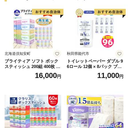
北海道倶知安町
秋田県能代市
ブライティア ソフト ボック
トイレットペーパー ダブル 9
スティッシュ 200組 400枚 60
6ロール 12個 × 8パック ブラ
箱 日本製 まとめ買い ティッ
ンカ 再生紙 100％ 芯あり 日
16,000
11,000
円
円
シュ リサイクル 長持 防災 常
用品 消耗品 無香料 生活用品
備品 日用雑貨 消耗品 生活必
備蓄 秋田県 能代市 送料無料
需品 備蓄 ペーパー 紙 北海道
《能代製紙》
倶知安町 日用品