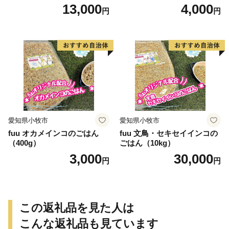
13,000
4,000
円
円
愛知県小牧市
愛知県小牧市
fuu オカメインコのごはん
fuu 文鳥・セキセイインコの
（400g）
ごはん（10kg）
3,000
30,000
円
円
この返礼品を見た人は
こんな返礼品も見ています