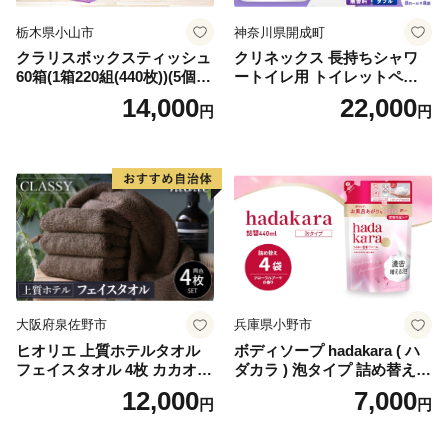
栃木県小山市
神奈川県開成町
クラリスボックスティッシュ
クリネックス 長持ちシャワ
60箱(1箱220組(440枚))(5個入
ートイレ用 トイレットペー
り×12セット)【1256759】
パー（ダブル）64ロール(8ロ
14,000
22,000
円
円
ール×8パック) 開成町 トイレ
ットペーパーダブル 日用品
国産 新生活 ダブル SDGs 備
蓄 防災 エコ 消耗品 生活雑貨
生活用品 無香料 トイレット
ペーパー ダブル といれっと
ぺーぱー トイレ クレシア ト
イレットペーパー [BDBH002
-1]
大阪府泉佐野市
兵庫県小野市
ヒオリエ 上質ホテルタオル
ボディソープ hadakara ( ハ
フェイスタオル 4枚 カカオ
ダカラ ) 泡タイプ 詰め替え 4
【タオル 泉州タオル 吸水 普
40ml×4袋 ボディーソープ 泡
12,000
7,000
円
円
段使い 無地 シンプル 日用品
ボディソープ 泡 日用品 消耗
ふわふわ ふかふか 家族 たお
品 バス用品 大容量 いい 匂い
る 一人暮らし】
ボディ 保湿 LION ライオン