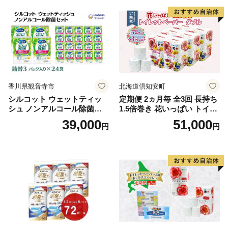
泡石鹸 石鹸 兵庫 兵庫県 小野
市
香川県観音寺市
北海道倶知安町
シルコット ウェットティッ
定期便 2ヵ月毎 全3回 長持ち
シュ ノンアルコール除菌詰
1.5倍巻き 花いっぱい トイレ
替（43枚×3P）×24袋 日用品
ットペーパー ダブル 45ｍ 計
39,000
51,000
円
円
おもちゃ 拭き取り 手拭き 外
72ロール 全18種 花柄 プリン
出時 お出かけ時 食事前 緑茶
ト ハーブ 香り付き 日本製 ま
カテキン配合
とめ買い 防災 常備品 ペーパ
ー 消耗品 備蓄 送料無料 北海
道 倶知安町 日用品