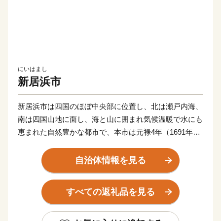
にいはまし
新居浜市
新居浜市は四国のほぼ中央部に位置し、北は瀬戸内海、
南は四国山地に面し、海と山に囲まれ気候温暖で水にも
恵まれた自然豊かな都市で、本市は元禄4年（1691年）
の別子銅山の開坑によって発展した歴史ある街の一つで
す。
自治体情報を見る
市内には日本経済の発展にも貢献した別子銅山の歴史を
伝える産業遺産も数多く残っており、それらを活かした
すべての返礼品を見る
観光や伝統文化行事の保存と継承、そしてスポーツの振
興にも力を入れている住みやすい街です。