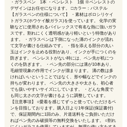
・ガラスペン 1本 ・ペンレスト 1個 ※ペンレストの
デザインはお任せになります。 □カラー：パステル
【ガラスペンの仕様について】 ・素材はボロシリケイ
トガラス(ホウケイ酸ガラス)を使っています。 化学の実
験などに使用されるパイレックスで有名な熱に強いガラ
スです。割れにくく透明感があり軽いという特徴があり
ます。 ・ガラスペンは下側になった溝のインクが流れ
て文字が書ける仕組みです。 ・指を添える部分の丸い
玉はインクを止める役割があり、インクが手につくのを
防ぎます。 ペンレストがない時には、ペン先が机につ
くのを防ぎます。 ・ペン先の部分には溝が10本あり、
毛細管現象の作用でインクが溜まります。 溝の数は多
ければいいということではなく、形や幅などでインクの
持ちが変わります。 ペン先の大きさや太さも、初心者
でも扱いやすいサイズにしています。 ・どんな角度で
も同じ太さの文字が書けるように調整しています。
【注意事項】 ○愛着を感じてずっと使っていただけるペ
ンを目指しております。購入日より1年保証(保証書付)
で、保証期間内に1回のみ、片道送料をご負担いただけ
ればペン先のみ破損等の無料交換をいたします。 ○割れ
にくいガラスを使用していますが、無理な使い方をする