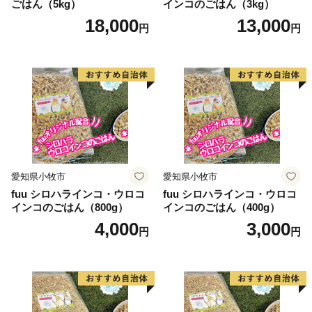
ごはん（5kg）
インコのごはん（3kg）
納税サポートセンター あて
18,000
13,000
円
円
【オンラインワンストップ申請】
・マイナンバーカードをお持ちの方は、自治体マイペー
ジよりお手続きが可能です。
https://mypg.jp/auth/login/
※アカウントの登録が必要になります。
【ワンストップ受付書】
愛知県小牧市
愛知県小牧市
・ワンストップ特例申請書を返送いただき、受理を完了
fuu シロハラインコ・ウロコ
fuu シロハラインコ・ウロコ
した段階で、ご登録いただいたメールアドレス宛に受付
インコのごはん（800g）
インコのごはん（400g）
完了メールを送信します。
4,000
3,000
円
円
【その他注意事項】
・国（総務省）からの要請に基づき、平成29年6月よ
り、新居浜市内在住の方からのご寄附につきましては、
返礼品の送付を取りやめることといたしましたのでご了