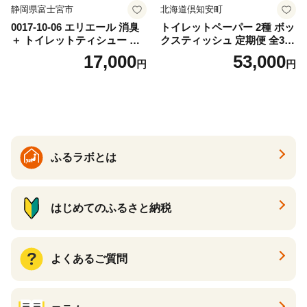
静岡県富士宮市
北海道倶知安町
0017-10-06 エリエール 消臭
トイレットペーパー 2種 ボッ
＋ トイレットティシュー し
クスティッシュ 定期便 全3
っかり香るフレッシュクリア
回 日本製 まとめ買い 防災
17,000
53,000
円
円
の香り ダブル 12ロール×6パ
常備品 日用雑貨 消耗品 生活
ック 72ロール 25m トイレ
必需品 大容量 備蓄 リサイク
ットペーパー パルプ100％ 消
ル ティッシュ ペーパー まと
臭 防臭 日用品 消耗品 備蓄
め買い 雑貨 倶知安町
ふるラボとは
はじめてのふるさと納税
よくあるご質問