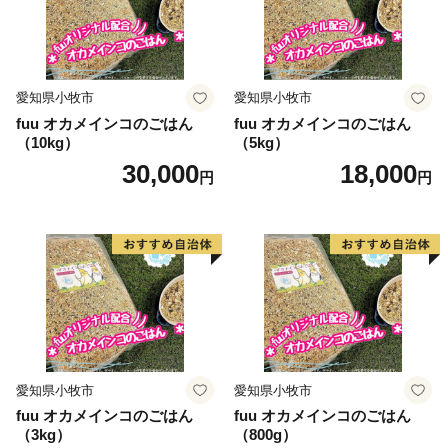
承ください。
【返礼品・お届け・寄付についてのお問い合わせ】
新居浜市ふるさと納税担当窓口
愛知県小牧市
愛知県小牧市
TEL 050-1730-1245
fuu オカメインコのごはん
fuu オカメインコのごはん
（10kg）
（5kg）
FAX 050-3537-1729
30,000
18,000
niihama@furusato-supports.com
円
円
愛知県小牧市
愛知県小牧市
fuu オカメインコのごはん
fuu オカメインコのごはん
（3kg）
（800g）