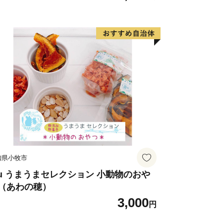
知県小牧市
uu うまうまセレクション 小動物のおや
（あわの穂）
3,000
円