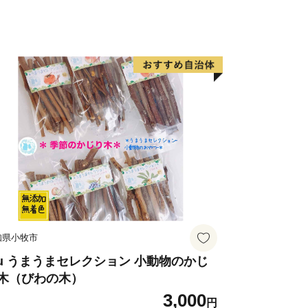
より、ふるさと納税の対象となる地方団
ります。
るさと寄附金担当
makura.kanagawa.jp
知県小牧市
uu うまうまセレクション 小動物のかじ
木（びわの木）
3,000
円