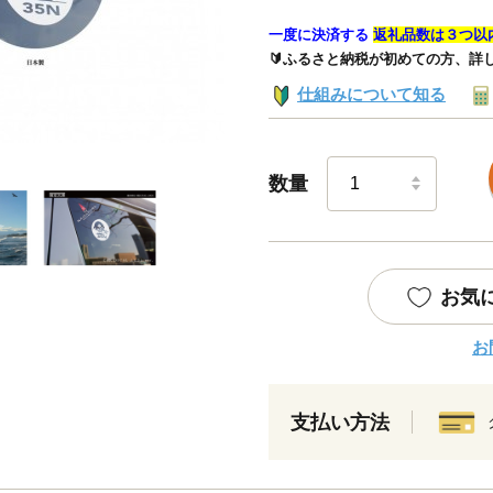
一度に決済する
返礼品数は３つ以
🔰ふるさと納税が初めての方、詳
仕組みについて知る
数量
お気
お
支払い方法