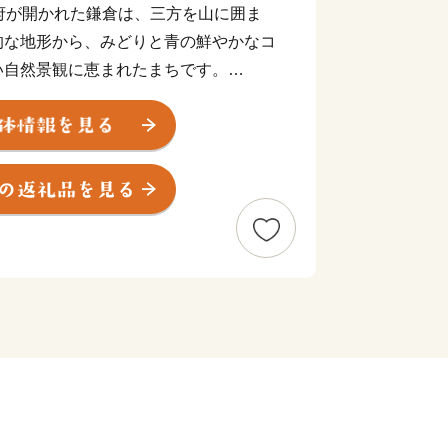
府が開かれた鎌倉は、三方を山に囲ま
的な地形から、みどりと青の鮮やかなコ
い自然景観に恵まれたまちです。
社仏閣などの歴史的遺産は、長い年月の
でも中世の社会を支えた繁栄の歴史と華
います。
受け継いだ美しい自然景観や歴史的遺産
かなかたちで引き継いでいくため、ふる
らの応援を心よりお待ちしております。
＊＊＊＊＊＊＊＊＊＊＊＊＊＊＊＊＊＊