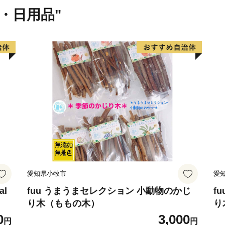
鎌倉市は、総務大臣通知に
貨・日用品"
体としての指定を受けてお
【担当課連絡先】
鎌倉市文化観光部産業課ふ
電話 0467-61-3845
FAX 0467-23-8700
メール furusatokifu@city.ka
愛知県小牧市
愛
al
fuu うまうまセレクション 小動物のかじ
f
り木（ももの木）
り
0
3,000
円
円