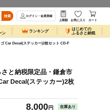
検索
ログイン・会員登録
上限額
お気に入り
カート
はじめての
ランキング
ーン
ふるさと納税
 Decal(ステッカー)2枚セット CD-F
るさと納税限定品・鎌倉市
r Decal(ステッカー)2枚
8,000
在庫あり
円