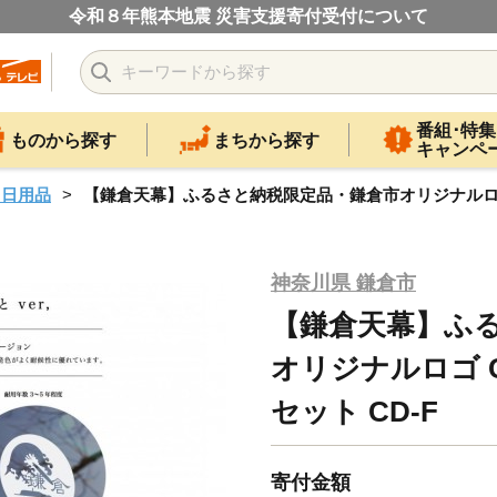
令和８年熊本地震 災害支援寄付受付について
番組･特集
ものから探す
まちから探す
キャンペ
・日用品
【鎌倉天幕】ふるさと納税限定品・鎌倉市オリジナルロゴ Car
神奈川県 鎌倉市
【鎌倉天幕】ふ
オリジナルロゴ Ca
セット CD-F
寄付金額