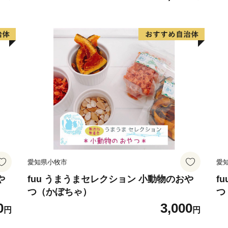
愛知県小牧市
愛
や
fuu うまうまセレクション 小動物のおや
f
つ（かぼちゃ）
つ
0
3,000
円
円