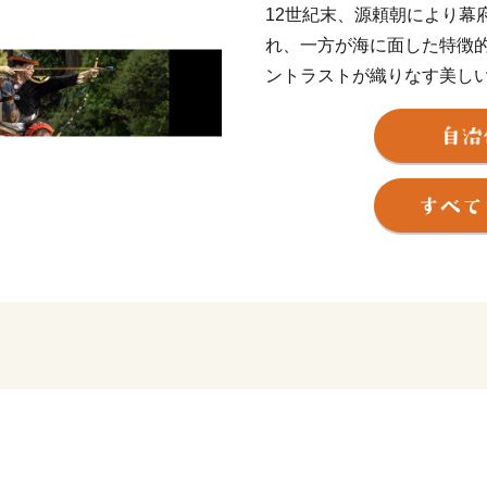
12世紀末、源頼朝により幕
れ、一方が海に面した特徴
ントラストが織りなす美し
そして、今も残る多くの神
なかで守り続けられ、今日
やかな文化を現在に伝えて
鎌倉市では、先人たちから
を大切にし、次の世代に確
さと寄附金を通じた皆様か
＊＊＊＊＊＊＊＊＊＊＊＊
＊＊
【お知らせ】