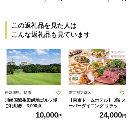
この返礼品を見た人は
こんな返礼品も見ています
神奈川県川崎市
東京都文京区
川崎国際生田緑地ゴルフ場
【東京ドームホテル】 3階 ス
ご利用券 3,000点
ーパーダイニング リラッサ
ランチブッフェ お食事券 大
10,000
24,000
円
円
人1名様分 関東 東京 ご利用
券 ランチ 昼食 食事券 レスト
ラン ブッフェ 東京都 お食事