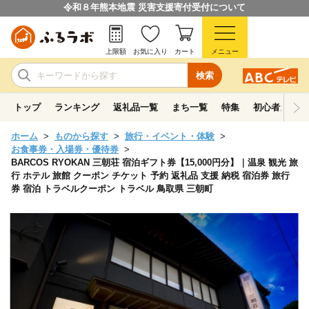
令和８年熊本地震 災害支援寄付受付について
上限額
お気に入り
カート
メニュー
検索
トップ
ランキング
返礼品一覧
まち一覧
特集
初心者ガイド
ホーム
ものから探す
旅行・イベント・体験
お食事券・入場券・優待券
BARCOS RYOKAN 三朝荘 宿泊ギフト券【15,000円分】｜温泉 観光 旅
行 ホテル 旅館 クーポン チケット 予約 返礼品 支援 納税 宿泊券 旅行
券 宿泊 トラベルクーポン トラベル 鳥取県 三朝町