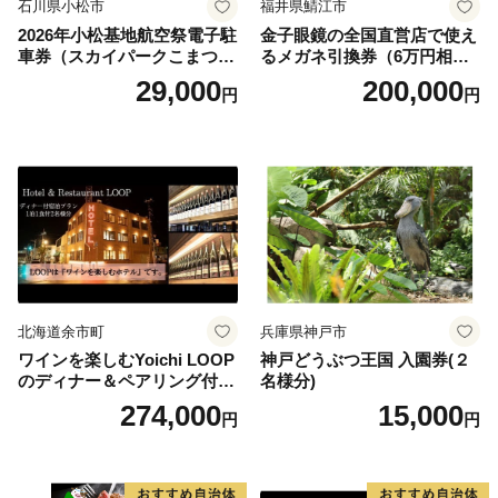
石川県小松市
福井県鯖江市
2026年小松基地航空祭電子駐
金子眼鏡の全国直営店で使え
車券（スカイパークこまつ
るメガネ引換券（6万円相
翼） 駐車場 シャトルバスの
当） Platinum
29,000
200,000
円
円
りばすぐ 石川県 小松市
北海道余市町
兵庫県神戸市
ワインを楽しむYoichi LOOP
神戸どうぶつ王国 入園券(２
のディナー＆ペアリング付宿
名様分)
泊プラン＜デラックスツイン
274,000
15,000
円
円
＞