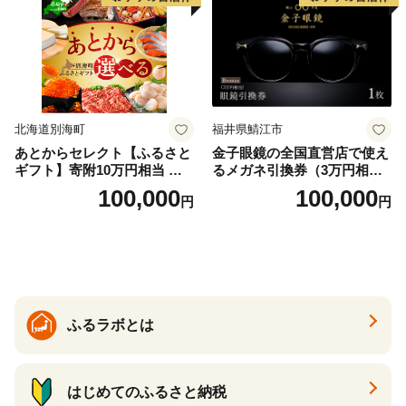
北海道別海町
福井県鯖江市
あとからセレクト【ふるさと
金子眼鏡の全国直営店で使え
ギフト】寄附10万円相当 あ
るメガネ引換券（3万円相
とから選べる！ ギフト いく
当） Bronze
100,000
100,000
円
円
ら ほたて 海鮮 牛肉 別海町
ケーキ アイス （ 後から 選べ
る カタログ カタログポイン
ト カタログギフト あとから
カタログ あとからカタログ
ポイント あとからカタログ
ギフト ふるさと納税 ）
ふるラボとは
はじめてのふるさと納税