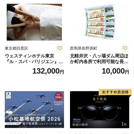
券
東京都目黒区
群馬県長野原町
ウェスティンホテル東京
北軽井沢・八ッ場ダム周辺ほ
『ル・スパ・パリジエン』選
か町内各所で利用可能な長野
べるボディセラピー90分/1名
原町ふるさと感謝券（3,000
132,000
10,000
円
円
円分）【トラベル 観光 旅行
お土産 群馬県 長野原町 北軽
井沢】