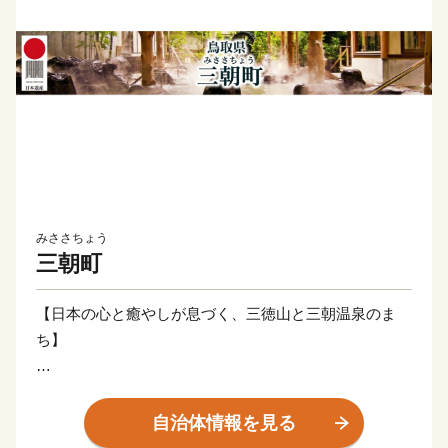
みささちょう
三朝町
【日本の心と癒やしが息づく、三徳山と三朝温泉のま
ち】
三朝町は、鳥取県のほぼ中央に位置し、豊かな自然環境
に包まれた湯と山の町です。町の主な産業は「観光」と
自治体情報を見る
「農林業」です。