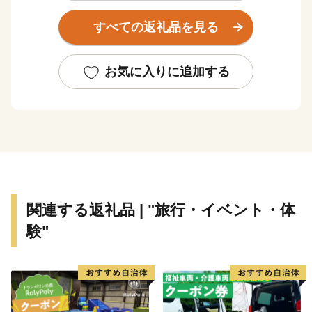
観光では、世界屈指のラドン含有量を誇り、古くから湯
すべての返礼品を見る
治の名湯として親しまれる「三朝温泉」や、国宝・投入
堂で知られる霊峰「三徳山」を有しています。
これらは日本遺産にも認定された本町が誇るべき資源で
お気に入りに追加する
あり、訪れる方々の心を深く癒やす場所として恵みをも
たらしています。
農林業では、この豊かな自然環境を最大限にいかし、三
朝の地の清らかな水と土壌が育む「三朝米」や希少な
「神倉大豆」などが作られています。
自然の恵みそのままの美味しさが詰まった、本町ならで
はの農産物に大きな注目が集まっています。
関連する返礼品 | "旅行・イベント・体
験"