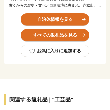
古くからの歴史・文化と自然環境に恵まれ、赤城山、足
尾山地の山岳地と渡良瀬川に沿った中山間地域、そして
渡良瀬川がつくり出した扇状地などの多様な特性をもっ
自治体情報を見る
た地域です。
みどり市では、この豊かな自然と立地条件のなかで、人
すべての返礼品を見る
びとが心豊かに生活できるまちづくりに取り組んでおり
ます。
また、市民の皆様はもとより、みどり市のまちづくりへ
お気に入りに追加する
の共感やふるさとへの思いを持つ方々にも、まちづくり
に参加していただけるようこの制度を設けております。
皆さまの応援をよろしくお願いいたします。
関連する返礼品 | "工芸品"