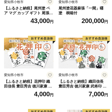
愛知県小牧市
愛知県小牧市
【ふるさと納税】尾州塗 ペ
尾州塗花器麻張「一閑」曙
ア マグ カップ ギフト 尾張漆
塗 桐箱付
漆 漆器 漆器工芸 工芸品 芸術
43,000
200,000
円
円
性 実用性 抗菌性 美味しく安
全な食事 手作り 贈答用 くつ
ろぎ おうち時間 プレゼント
抗ウイルス効果 お取り寄せ
愛知県 小牧市 送料無料
愛知県小牧市
愛知県小牧市
【ふるさと納税】花押印 織
【ふるさと納税】織田信長
田信長 豊臣秀吉 徳川家康 3
豊臣秀吉 徳川家康 武将印 花
枚 セット 戦国 武将 小牧山城
押印 6枚 セット イラスト 戦
4,000
7,000
円
円
墨絵 龍画師 書道アーティス
国 武将 小牧山城 墨絵 龍画師
ト 池谷公智 渾身の一作 作品
書道アーティスト 池谷公智
雑貨 工芸品 グッズ 愛知県 小
渾身の一作 作品 雑貨 工芸品
牧市 お取り寄せ 送料無料
グッズ 愛知県 小牧市 お取り