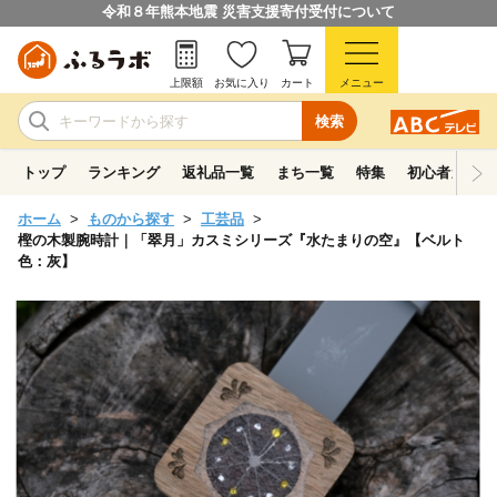
令和８年熊本地震 災害支援寄付受付について
上限額
お気に入り
カート
メニュー
検索
トップ
ランキング
返礼品一覧
まち一覧
特集
初心者ガイド
ホーム
ものから探す
工芸品
樫の木製腕時計｜「翠月」カスミシリーズ『水たまりの空』【ベルト
色：灰】