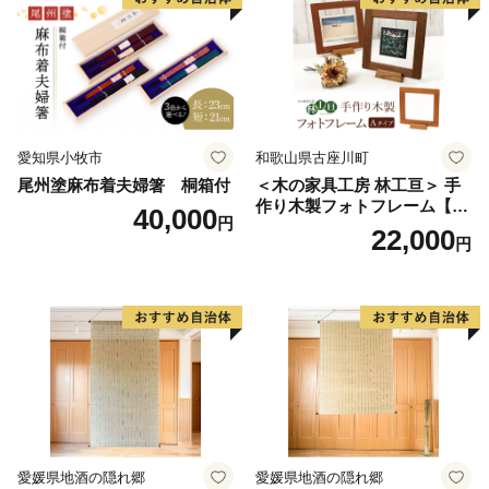
寄せ 送料無料
愛知県小牧市
和歌山県古座川町
尾州塗麻布着夫婦箸 桐箱付
＜木の家具工房 林工亘＞ 手
作り木製フォトフレーム【A
40,000
円
タイプ】
22,000
円
愛媛県地酒の隠れ郷
愛媛県地酒の隠れ郷