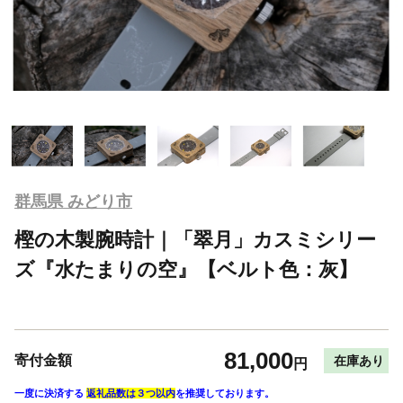
群馬県 みどり市
樫の木製腕時計｜「翠月」カスミシリー
ズ『水たまりの空』【ベルト色：灰】
81,000
寄付金額
在庫あり
円
一度に決済する
返礼品数は３つ以内
を推奨しております。