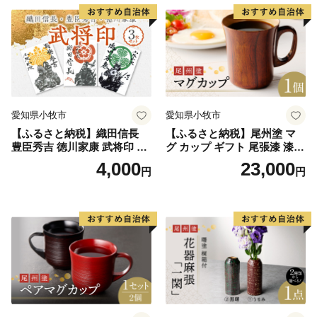
愛知県小牧市
愛知県小牧市
【ふるさと納税】織田信長
【ふるさと納税】尾州塗 マ
豊臣秀吉 徳川家康 武将印 3
グ カップ ギフト 尾張漆 漆
枚 セット イラスト 戦国 武将
漆器 漆器工芸 工芸品 芸術性
4,000
23,000
円
円
小牧山城 墨絵 龍画師 書道ア
実用性 抗菌性 美味しく安全
ーティスト 池谷公智 渾身の
な食事 手作り 贈答用 くつろ
一作 作品 雑貨 工芸品 グッズ
ぎ おうち時間 プレゼント 抗
愛知県 小牧市 お取り寄せ 送
ウイルス効果 お取り寄せ 愛
料無料
知県 小牧市 送料無料