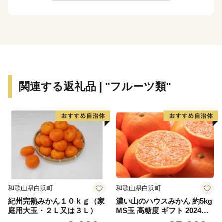
比売神社」「高野山町石道」をはじめとする多くの歴史
的・文化的資源に恵まれています。
また、「フルーツ王国」として桃・ぶどう・梨・柿・
みかんなど、１年中四季折々のフルーツが栽培されてお
り、町内各所で開設されている観光農園ではフルーツ狩
関連する返礼品 | "フルーツ類"
りを楽しむことができ、旬の時期になると多くの人で賑
わいます。
夏になると山間部、特に花園地域はキャンプやアウト
ドアを楽しむ地域として絶好の環境にあり、近年の京奈
和自動車道や国道４８０号府県間トンネルなど広域幹線
道路の整備より都市部や他地域からのアクセスが向上し
たこともあり、多くの方に訪れていただいています。晴
和歌山県白浜町
和歌山県白浜町
れた日の夜空に見える星は、素晴らしく一見の価値あり
紀州完熟みかん１０ｋｇ（家
濃い山のハウスみかん 約5kg
です！！
庭用大玉・２Ｌ又は３Ｌ）
MS玉 高糖度 ギフト 2024年7
月以降発送分