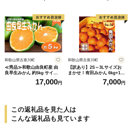
ありみかん 有田みかん みか
ん ミカン 蜜柑 柑橘 温州みか
ん 和歌山 ご家庭用
和歌山県古座川町
和歌山県古座川町
≪秀品≫和歌山由良町産 由
【訳あり】2S～3Lサイズお
良早生みかん 約5kg サイズお
まかせ！有田みかん 6kg+1kg
まかせ【sml106C】
保証分 11月から12月下旬ま
17,000
7,000
円
円
でに順次発送致します。 / 訳
ありみかん 有田みかん みか
ん ミカン 蜜柑 柑橘 温州みか
ん 和歌山 ご家庭用
この返礼品を見た人は
こんな返礼品も見ています