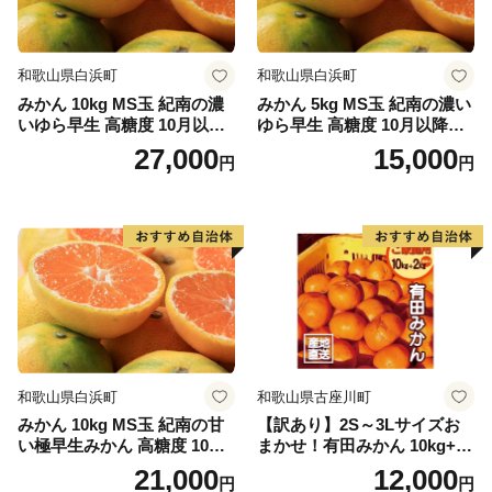
和歌山県白浜町
和歌山県白浜町
みかん 10kg MS玉 紀南の濃
みかん 5kg MS玉 紀南の濃い
いゆら早生 高糖度 10月以降
ゆら早生 高糖度 10月以降発
発送 マルチ被覆栽培
送 マルチ被覆栽培
27,000
15,000
円
円
和歌山県白浜町
和歌山県古座川町
みかん 10kg MS玉 紀南の甘
【訳あり】2S～3Lサイズお
い極早生みかん 高糖度 10月
まかせ！有田みかん 10kg+2k
以降発送 マルチ被覆栽培
g保証分 11月から12月下旬ま
21,000
12,000
円
円
でに順次発送致します。 / 訳