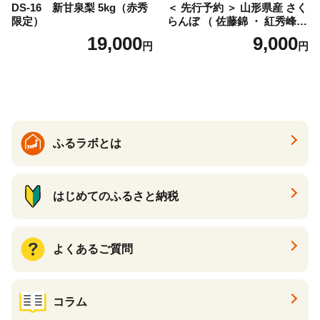
DS-16 新甘泉梨 5kg（赤秀
＜ 先行予約 ＞ 山形県産 さく
限定）
らんぼ （ 佐藤錦 ・ 紅秀峰
） ご家庭用 M以上 700g 【20
19,000
9,000
円
円
26年6月下旬から7月上旬発
送】 山形県 果物 フルーツ 初
夏 夏 送料無料
ふるラボとは
はじめてのふるさと納税
よくあるご質問
コラム