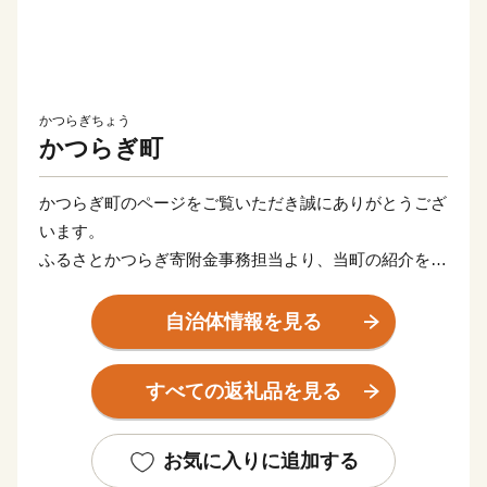
かつらぎちょう
かつらぎ町
かつらぎ町のページをご覧いただき誠にありがとうござ
います。
ふるさとかつらぎ寄附金事務担当より、当町の紹介をさ
せていただきます。
自治体情報を見る
かつらぎ町は、和歌山県の北東部、高野山のふもとに位
置する人口およそ15,000人のまちで、比較的降水量が少
すべての返礼品を見る
なく年間を通じて温暖な気候の地域です。
古くは万葉集に詠まれた情景や、世界遺産「紀伊山地
お気に入りに追加する
の霊場と参詣道」の一部として登録されている「丹生都