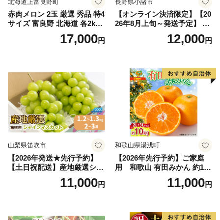
北海道上富良野町
長野県小諸市
赤肉メロン 2玉 厳選 秀品 特4
【オンライン決済限定】【20
サイズ 富良野 北海道 各2kg
26年8月上旬～発送予定】 先
～2.6kg 2玉 セット ファーム
行予約 「浅間水蜜桃プレミ
17,000
12,000
円
円
富良野 メロン めろん 果物 く
アム」 もも あかつき 秀品 約
だもの フルーツ デザート 旬
2kg 5～9玉 贈答品 ふるさと
の果物 旬のフルーツ
納税 果物 桃 フルーツ モモ
果肉 長野県産 小諸市
山梨県笛吹市
和歌山県湯浅町
【2026年発送★先行予約】
【2026年先行予約】ご家庭
【土日祝配送】産地厳選シャ
用 和歌山 有田みかん 約10k
インマスカット1.2kg～1.3kg
g (2L、3Lサイズ)【湯浅町】
11,000
11,000
円
円
（2房～3房）※沖縄・離島配
_ZJ6079
送不可※ 106-003-sku02-26y
｜シャインマスカット 発送
笛吹市 山梨県 フルーツ 果物