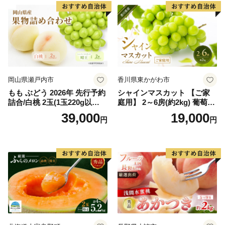
岡山県瀬戸内市
香川県東かがわ市
もも ぶどう 2026年 先行予約
シャインマスカット 【ご家
詰合/白桃 2玉(1玉220g以
庭用】 2～6房(約2kg) 葡萄 ぶ
上)・シャインマスカット 晴
どう ブドウ フルーツ 果物 く
39,000
19,000
円
円
王 2房(1房480g以上) 化粧箱
だもの 果実 旬の果物 旬のフ
入り 岡山県産 国産 フルーツ
ルーツ 香川 香川県 東かがわ
果物 ギフト
市