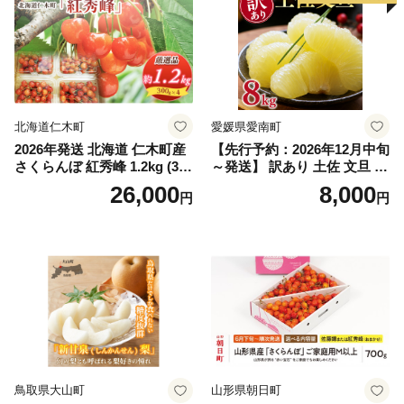
ぶどう 葡萄 大粒 シャインマ
スカット おすすめ シャイン
マスカット 贈答 ギフト 産地
笛吹市 シャインマスカット
笛吹 葡萄 国産 ぶどう 人気
国産 1.2kg 先行｜
北海道仁木町
愛媛県愛南町
2026年発送 北海道 仁木町産
【先行予約：2026年12月中旬
さくらんぼ 紅秀峰 1.2kg (300
～発送】 訳あり 土佐 文旦 8k
g×4パック) Lサイズ以上 旬
g (Mサイズ以上サイズミック
26,000
8,000
円
円
桜桃 産地直送 サクランボ チ
ス) 8000円 わけあり ぶんた
ェリー フルーツ 果物 果物類
ん みかん mikan 蜜柑 ミカン
仁木町 仁木 [松山商店]
土佐文旦 家庭用 産地直送 国
産 農家直送 期間限定 特産品
サイズミックス くらもとフ
ァーム 愛南町 愛媛県
鳥取県大山町
山形県朝日町