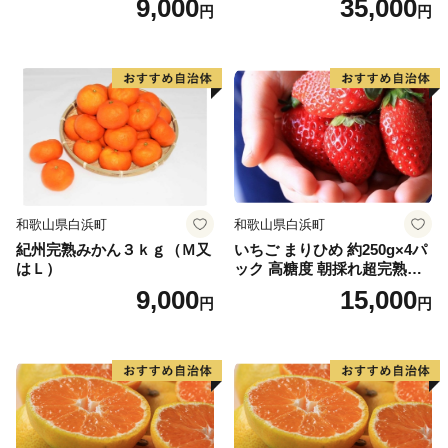
9,000
35,000
円
円
かつらぎ町では、農業をはじめとした産業の活性化や
子どもの教育、福祉や健康の増進に重点的に取り組んで
おり、皆様から頂いた寄附金を活用させていただいてお
ります。
かつらぎ町役場
和歌山県白浜町
和歌山県白浜町
ふるさとかつらぎ寄附金事務担当一同
紀州完熟みかん３ｋｇ（Ｍ又
いちご まりひめ 約250g×4パ
はＬ）
ック 高糖度 朝採れ超完熟ま
りひめ 1月以降発送分
9,000
15,000
円
円