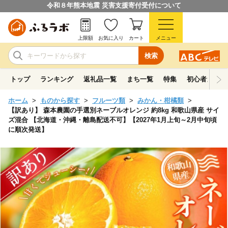
令和８年熊本地震 災害支援寄付受付について
上限額
お気に入り
カート
メニュー
検索
トップ
ランキング
返礼品一覧
まち一覧
特集
初心者ガイド
ホーム
ものから探す
フルーツ類
みかん・柑橘類
【訳あり】 森本農園の手選別ネーブルオレンジ 約8kg 和歌山県産 サイ
ズ混合 【北海道・沖縄・離島配送不可】【2027年1月上旬～2月中旬頃
に順次発送】