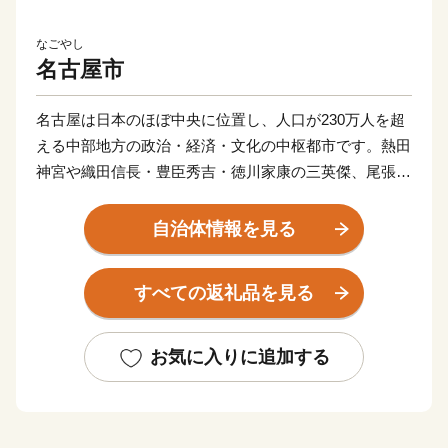
なごやし
名古屋市
名古屋は日本のほぼ中央に位置し、人口が230万人を超
える中部地方の政治・経済・文化の中枢都市です。熱田
神宮や織田信長・豊臣秀吉・徳川家康の三英傑、尾張徳
川家に代表される歴史や文化は、名古屋の魅力や活力の
礎となっています。現在は、武将ゆかりの歴史・文化や
自治体情報を見る
なごやめしを目的に多くの方が名古屋を訪れるなど、名
古屋の魅力は国内外に広がってきています。また、アジ
すべての返礼品を見る
ア・アジアパラ競技大会の開催や、リニア中央新幹線の
品川－名古屋間の開業も予定されており、人々の交流と
地域経済のさらなる発展が期待されます。
お気に入りに追加する