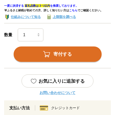
一度に決済する
返礼品数は３つ以内
を推奨しております。
🔰ふるさと納税が初めての方、詳しく知りたい方は
こちら
でご確認ください。
仕組みについて知る
上限額を調べる
数量
寄付する
お気に入りに追加する
お問い合わせについて
支払い方法
クレジットカード