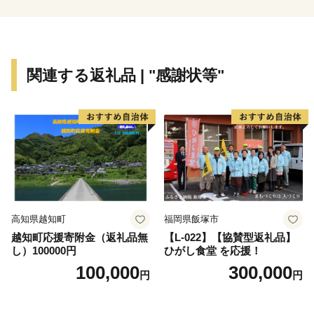
関連する返礼品 | "感謝状等"
高知県越知町
福岡県飯塚市
越知町応援寄附金（返礼品無
【L-022】【協賛型返礼品】
し）100000円
ひがし食堂 を応援！
100,000
300,000
円
円