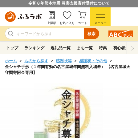
令和８年熊本地震 災害支援寄付受付について
上限額
お気に入り
カート
メニュー
検索
トップ
ランキング
返礼品一覧
まち一覧
特集
初心者ガイド
ホーム
ものから探す
感謝状等
感謝状・その他
金シャチ手形（１年間有効の名古屋城年間無料入場券） 【名古屋城天
守閣寄附金専用】