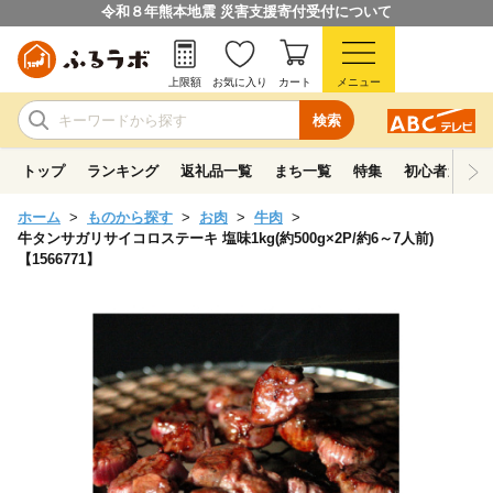
令和８年熊本地震 災害支援寄付受付について
上限額
お気に入り
カート
メニュー
検索
トップ
ランキング
返礼品一覧
まち一覧
特集
初心者ガイド
ホーム
ものから探す
お肉
牛肉
牛タンサガリサイコロステーキ 塩味1kg(約500g×2P/約6～7人前)
【1566771】