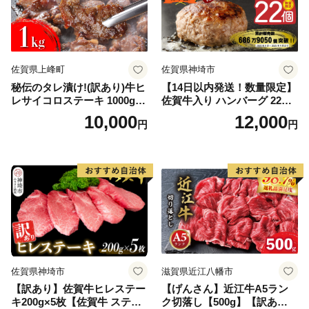
佐賀県上峰町
佐賀県神埼市
秘伝のタレ漬け!(訳あり)牛ヒ
【14日以内発送！数量限定】
レサイコロステーキ 1000g
佐賀牛入り ハンバーグ 22個
【B-1098-AS】
2.6kg(120g×22個)【佐賀牛
10,000
12,000
円
円
黒毛和牛 ブランド牛 九州 ハ
ンバーグ 牛肉 豚肉 国産 お弁
当 おかず 惣菜 おすすめ 人
気】(H083106)
佐賀県神埼市
滋賀県近江八幡市
【訳あり】佐賀牛ヒレステー
【げんさん】近江牛A5ラン
キ200g×5枚【佐賀牛 ステー
ク切落し【500g】【訳あり】