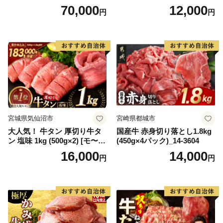
キ ブランド肉 ヒレ肉 フィレ
【DG12W】
70,000
12,000
円
円
肉 ジューシー ヘルシー】(H0
65175)
宮城県気仙沼市
宮崎県都城市
大人気！ 牛タン 厚切り牛タ
国産牛 赤身切り落とし1.8kg
ン 塩味 1kg (500g×2) [モ〜ラ
(450g×4パック)_14-3604
ンド 宮城県 気仙沼市 205646
16,000
14,000
円
円
60] 肉 牛肉 精肉 牛たん 牛タ
ン塩 牛たん塩 冷凍 焼肉 BB
Q アウトドア バーベキュー
厚切り タン