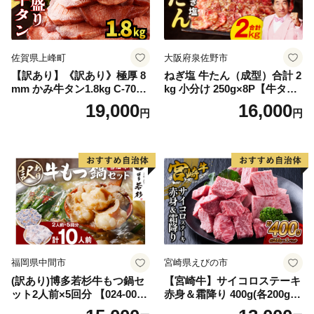
佐賀県上峰町
大阪府泉佐野市
【訳あり】《訳あり》極厚 8
ねぎ塩 牛たん（成型）合計 2
mm かみ牛タン1.8kg C-709-
kg 小分け 250g×8P【牛タン
AS
牛肉 焼肉用 薄切り 訳あり サ
19,000
16,000
円
円
イズ不揃い】
福岡県中間市
宮崎県えびの市
(訳あり)博多若杉牛もつ鍋セ
【宮崎牛】サイコロステーキ
ット2人前×5回分 【024-002
赤身＆霜降り 400g(各200g×
7】
１P 計2P) 真空パック 冷凍