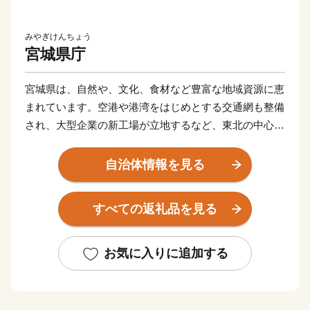
みやぎけんちょう
宮城県庁
宮城県は、自然や、文化、食材など豊富な地域資源に恵
まれています。空港や港湾をはじめとする交通網も整備
され、大型企業の新工場が立地するなど、東北の中心と
してますます重要な役割が期待されています。
東日本大震災により甚大な被害を受けましたが、再生と
自治体情報を見る
さらなる発展につながる「創造的な復興」に向けた取り
組みを推進し、県民の皆さんと力を合わせ、魅力ある宮
すべての返礼品を見る
城を築いてまいります。
お気に入りに追加する