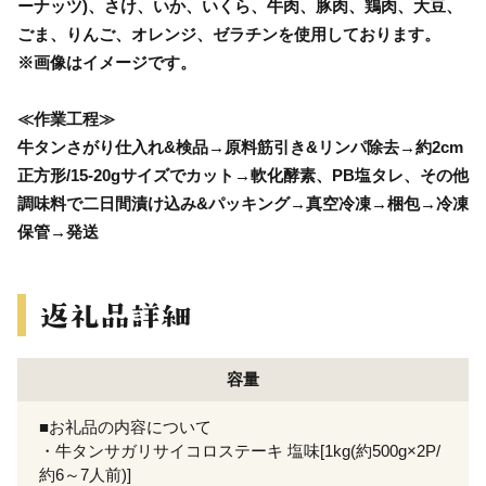
ーナッツ)、さけ、いか、いくら、牛肉、豚肉、鶏肉、大豆、
ごま、りんご、オレンジ、ゼラチンを使用しております。
※画像はイメージです。
≪作業工程≫
牛タンさがり仕入れ&検品→原料筋引き&リンパ除去→約2cm
正方形/15-20gサイズでカット→軟化酵素、PB塩タレ、その他
調味料で二日間漬け込み&パッキング→真空冷凍→梱包→冷凍
保管→発送
容量
■お礼品の内容について
・牛タンサガリサイコロステーキ 塩味[1kg(約500g×2P/
約6～7人前)]