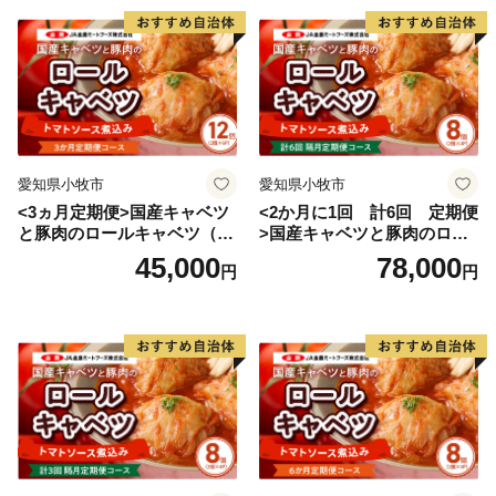
愛知県小牧市
愛知県小牧市
<3ヵ月定期便>国産キャベツ
<2か月に1回 計6回 定期便
と豚肉のロールキャベツ（6P
>国産キャベツと豚肉のロー
入り）
ルキャベツ（4P入り）
45,000
78,000
円
円