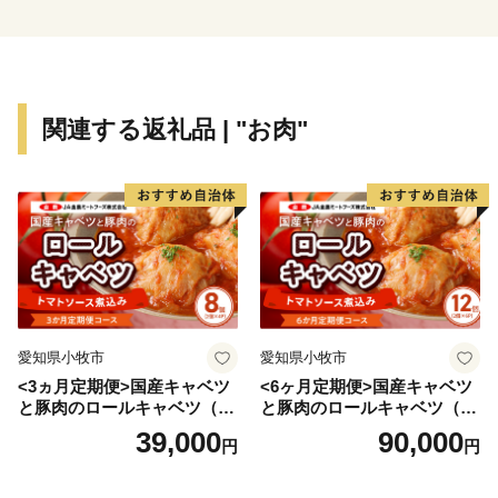
関連する返礼品 | "お肉"
愛知県小牧市
愛知県小牧市
<3ヵ月定期便>国産キャベツ
<6ヶ月定期便>国産キャベツ
と豚肉のロールキャベツ（4P
と豚肉のロールキャベツ（6P
入り）
入り）
39,000
90,000
円
円