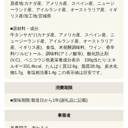
原産地:カナダ産、アメリカ産、スペイン産、ニュージ
ーランド産、アイルランド産、オーストラリア産、イギ
リス産/加工地:宮城県
■原材料・成分
牛タンサガリ(カナダ産、アメリカ産、スペイン産、ニ
ュージーランド産、アイルランド産、オーストラリア
産、イギリス産)、食塩、米発酵調味料、ワイン、香辛
料/ソルビトール、調味料(アミノ酸等)、酸化防止剤
(V.C)、ベニコウジ色素栄養成分表示 100g当たり:エネ
ルギー331.4kcal、たんぱく質12.6g、脂質28.9g、炭水化
物1.7g、食塩相当量1.4g この表示値は目安です。
消費期限
■賞味期限:製造日から1年(謝礼品に記載)
事業者
丼専門店 海たろう