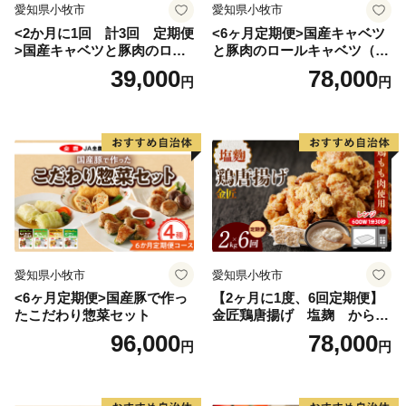
愛知県小牧市
愛知県小牧市
<2か月に1回 計3回 定期便
<6ヶ月定期便>国産キャベツ
>国産キャベツと豚肉のロー
と豚肉のロールキャベツ（4P
ルキャベツ（4P入り）
入り）
39,000
78,000
円
円
愛知県小牧市
愛知県小牧市
<6ヶ月定期便>国産豚で作っ
【2ヶ月に1度、6回定期便】
たこだわり惣菜セット
金匠鶏唐揚げ 塩麹 からあ
げ
96,000
78,000
円
円