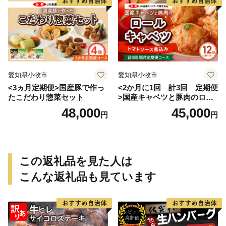
愛知県小牧市
愛知県小牧市
<3ヵ月定期便>国産豚で作っ
<2か月に1回 計3回 定期便
たこだわり惣菜セット
>国産キャベツと豚肉のロー
ルキャベツ（6P入り）
48,000
45,000
円
円
この返礼品を見た人は
こんな返礼品も見ています