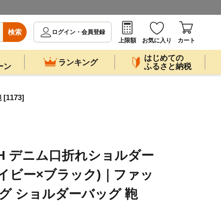
検索
ログイン・会員登録
上限額
お気に入り
カート
はじめての
ランキング
ーン
ふるさと納税
1173]
NFITH デニム口折れショルダー
イビー×ブラック)｜ファッ
ッグ ショルダーバッグ 鞄