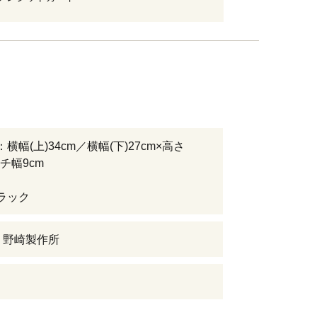
横幅(上)34cm／横幅(下)27cm×高さ
マチ幅9cm
ラック
 野崎製作所