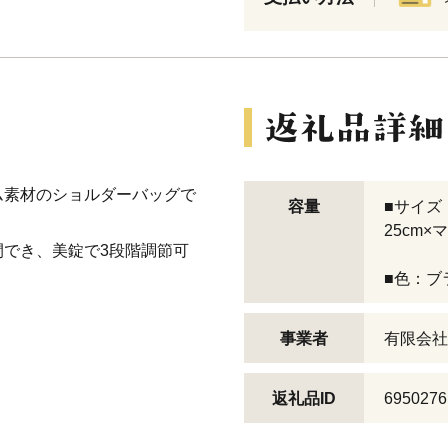
ム素材のショルダーバッグで
容量
■サイズ：
25cm×
でき、美錠で3段階調節可
■色：ブ
事業者
有限会社
返礼品ID
6950276