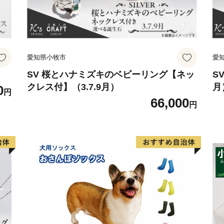
愛知県小牧市
愛
SV 桜とハナミズキのベビーリング【ネッ
S
クレス付】（3.7.9月）
月
0
円
66,000
円