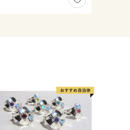
がらの路地や銭湯、祭りなどの下町情
学が集中し、若者や女性に人気の店や、
た個性的な店舗が増えるなど、古さと新
ットとなり、民間調査の「穴場だと思う
１位を獲得しています。
した豊かな水辺や、厄除けで有名な西
くの名所旧跡に恵まれた区として発展を
を選び、皆さんの思いを区の事業に反
度」を設けています。皆さんのふるさと
いを形にしませんか。