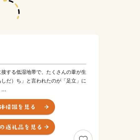
接する低湿地帯で、たくさんの葦が生
あしだ）ち」と言われたのが「足立」に
。
めたのは、江戸時代に日光街道第一の
けられ、松尾芭蕉の「『奥の細道』旅立
」からでした。明治以降は、軽工業・重
鉄道の開通とともに人口も増加していき