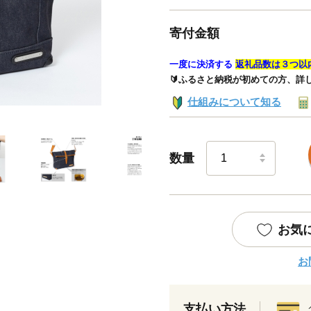
寄付金額
一度に決済する
返礼品数は３つ以
🔰ふるさと納税が初めての方、詳
仕組みについて知る
数量
お気
お
支払い方法