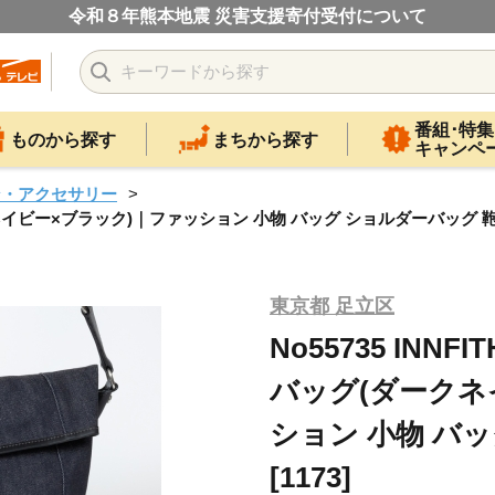
令和８年熊本地震 災害支援寄付受付について
番組･特集
ものから探す
まちから探す
キャンペ
ン・アクセサリー
クネイビー×ブラック)｜ファッション 小物 バッグ ショルダーバッグ 鞄 [
東京都 足立区
No55735 IN
バッグ(ダークネ
ション 小物 バ
[1173]