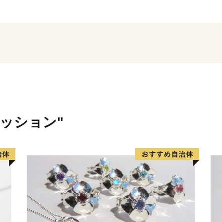
現在、北千住のまちは昔な
緒を残す一方で、6つの大
古民家をリノベーションし
しさが交じり合う人気スポ
街ランキング」で10年連続
ほかにも、荒川をはじめと
新井大師等に代表される多
続けています。
ァッション"
区では、寄附の際に使い道
映する「あだち虹色寄附制
である足立区への大切な想