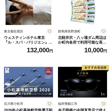
東京都目黒区
群馬県長野原町
ウェスティンホテル東京
北軽井沢・八ッ場ダム周辺ほ
『ル・スパ・パリジエン』選
か町内各所で利用可能な長野
べるボディセラピー90分/1名
原町ふるさと感謝券（3,000
132,000
10,000
円
円
円分）【トラベル 観光 旅行
お土産 群馬県 長野原町 北軽
井沢】
石川県小松市
福井県鯖江市
2026年小松基地航空祭電子駐
金子眼鏡の全国直営店で使え