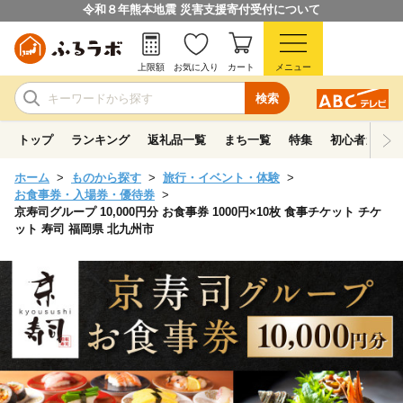
令和８年熊本地震 災害支援寄付受付について
上限額
お気に入り
カート
メニュー
検索
トップ
ランキング
返礼品一覧
まち一覧
特集
初心者ガイド
ホーム
ものから探す
旅行・イベント・体験
お食事券・入場券・優待券
京寿司グループ 10,000円分 お食事券 1000円×10枚 食事チケット チケ
ット 寿司 福岡県 北九州市