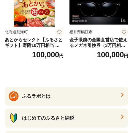
北海道別海町
福井県鯖江市
あとからセレクト【ふるさと
金子眼鏡の全国直営店で使え
ギフト】寄附10万円相当 あ
るメガネ引換券（3万円相
とから選べる！ ギフト いく
当） Bronze
100,000
100,000
円
円
ら ほたて 海鮮 牛肉 別海町
ケーキ アイス （ 後から 選べ
る カタログ カタログポイン
ト カタログギフト あとから
カタログ あとからカタログ
ポイント あとからカタログ
ギフト ふるさと納税 ）
ふるラボとは
はじめてのふるさと納税