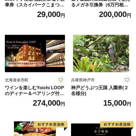
車券（スカイパークこまつ
るメガネ引換券（6万円相
翼） 駐車場 シャトルバスの
当） Platinum
29,000
200,000
円
円
りばすぐ 石川県 小松市
北海道余市町
兵庫県神戸市
ワインを楽しむYoichi LOOP
神戸どうぶつ王国 入園券(２
のディナー＆ペアリング付宿
名様分)
泊プラン＜デラックスツイン
274,000
15,000
円
円
＞