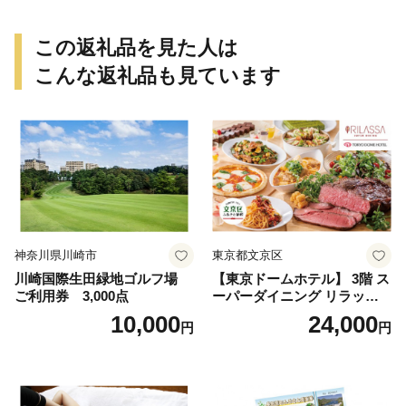
この返礼品を見た人は
こんな返礼品も見ています
神奈川県川崎市
東京都文京区
川崎国際生田緑地ゴルフ場
【東京ドームホテル】 3階 ス
ご利用券 3,000点
ーパーダイニング リラッサ
ランチブッフェ お食事券 大
10,000
24,000
円
円
人1名様分 関東 東京 ご利用
券 ランチ 昼食 食事券 レスト
ラン ブッフェ 東京都 お食事
券