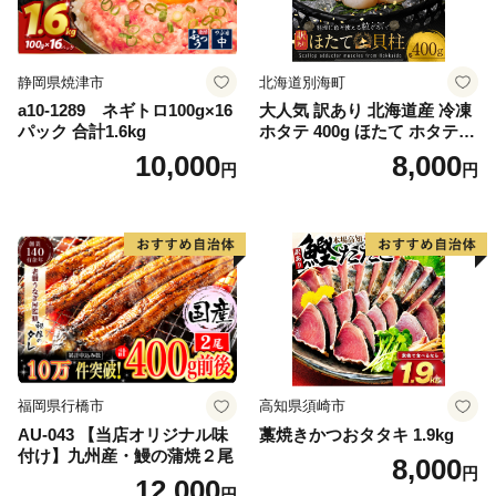
静岡県焼津市
北海道別海町
a10-1289 ネギトロ100g×16
大人気 訳あり 北海道産 冷凍
パック 合計1.6kg
ホタテ 400g ほたて ホタテ
帆立 貝柱 海鮮 魚介類 刺身
10,000
8,000
円
円
大粒 天然 海鮮 ランキング 大
人気 人気 おすすめ 訳あり ）
福岡県行橋市
高知県須崎市
AU-043 【当店オリジナル味
藁焼きかつおタタキ 1.9kg
付け】九州産・鰻の蒲焼２尾
8,000
円
12,000
円