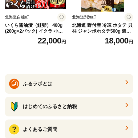
北海道白糠町
北海道別海町
いくら醤油漬（鮭卵） 400g
北海道 野付産 冷凍 ホタテ 貝
(200g×2パック) イクラ 小分
柱 ジャンボホタテ500g 濃厚
け いくら醤油漬 鮭いくら い
な旨味と甘み （ほたて ホタ
22,000
18,000
円
円
くら醤油漬け 鮭 鮭卵 ikura
テ 帆立 貝柱 ホタテ貝柱 大玉
醤油いくら 冷凍いくら いく
大粒 北海道 別海 野付 ふるさ
ら北海道 醤油鮭いくら 人気
と納税）
大好評品 北海道 白糠町
ふるラボとは
はじめてのふるさと納税
よくあるご質問