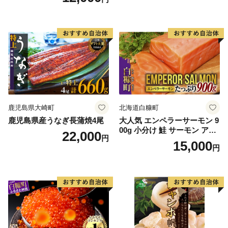
鹿児島県大崎町
北海道白糠町
鹿児島県産うなぎ長蒲焼4尾
大人気 エンペラーサーモン 9
00g 小分け 鮭 サーモン アト
22,000
円
ランティックサーモン 水産
15,000
円
庁長官賞 受賞 さけ シャケ し
ゃけ sake カルパッチョ ソテ
ー レアステーキ 人気 高級 大
満足 美味しい 贈答 生食用 刺
身 お刺身 刺し身 魚介類 海鮮
冷凍 厚切り 薄切り ふるさと
納税 ふるさとチョイス チョ
イス 北海道 白糠町