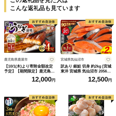
この返礼品を見た人は
こんな返礼品も見ています
鹿児島県鹿屋市
宮城県気仙沼市
【10/1(木)より寄附金額改定
訳あり 銀鮭 切身 約2kg [宮城
予定】【期間限定】鹿児島県
東洋 宮城県 気仙沼市 205649
大隅産うなぎ蒲焼4尾（400
91] 鮭 魚介類 海鮮 訳アリ 規
12,000
12,500
円
円
g） KN007-023
格外 不揃い さけ サケ 鮭切身
シャケ 切り身 冷凍 家庭用 お
かず 弁当 支援 サーモン 銀鮭
切り身 魚 わけあり