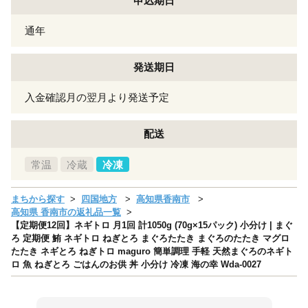
申込期日
通年
発送期日
入金確認月の翌月より発送予定
配送
常温
冷蔵
冷凍
まちから探す
四国地方
高知県香南市
高知県 香南市の返礼品一覧
【定期便12回】ネギトロ 月1回 計1050g (70g×15パック) 小分け | まぐ
ろ 定期便 鮪 ネギトロ ねぎとろ まぐろたたき まぐろのたたき マグロ
たたき ネギとろ ねぎトロ maguro 簡単調理 手軽 天然まぐろのネギト
ロ 魚 ねぎとろ ごはんのお供 丼 小分け 冷凍 海の幸 Wda-0027