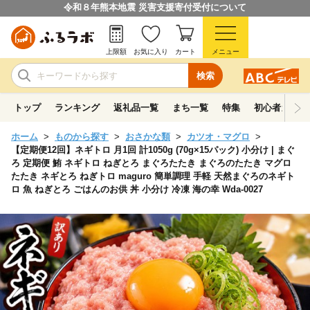
令和８年熊本地震 災害支援寄付受付について
上限額
お気に入り
カート
メニュー
検索
トップ
ランキング
返礼品一覧
まち一覧
特集
初心者ガイド
ホーム
ものから探す
おさかな類
カツオ・マグロ
【定期便12回】ネギトロ 月1回 計1050g (70g×15パック) 小分け | まぐ
ろ 定期便 鮪 ネギトロ ねぎとろ まぐろたたき まぐろのたたき マグロ
たたき ネギとろ ねぎトロ maguro 簡単調理 手軽 天然まぐろのネギト
ロ 魚 ねぎとろ ごはんのお供 丼 小分け 冷凍 海の幸 Wda-0027