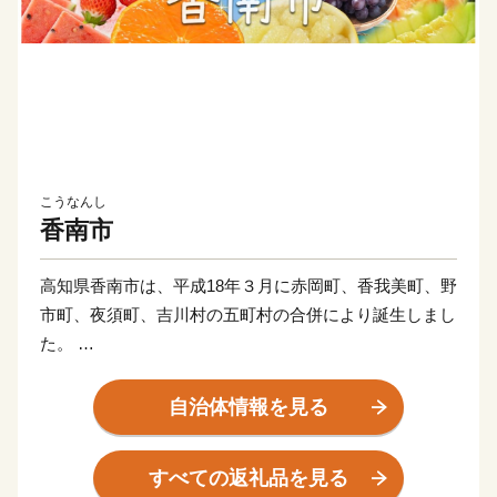
こうなんし
香南市
高知県香南市は、平成18年３月に赤岡町、香我美町、野
市町、夜須町、吉川村の五町村の合併により誕生しまし
た。
太平洋に面する海岸部、肥沃な平野部、四国山地の麓の
山地部からなり、市内を物部川、香宗川などが流れ、美
自治体情報を見る
しい水と緑に包まれた元気で豊かなまちです。
すべての返礼品を見る
香南市へのご寄附、誠にありがとうございます！