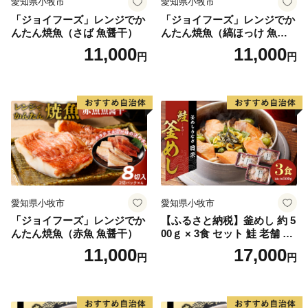
愛知県小牧市
愛知県小牧市
「ジョイフーズ」レンジでか
「ジョイフーズ」レンジでか
んたん焼魚（さば 魚醤干）
んたん焼魚（縞ほっけ 魚醤
干）
11,000
11,000
円
円
愛知県小牧市
愛知県小牧市
「ジョイフーズ」レンジでか
【ふるさと納税】釜めし 約 5
んたん焼魚（赤魚 魚醤干）
00ｇ × 3食 セット 鮭 老舗 急
速冷凍 レンチン 時短 簡単調
11,000
17,000
円
円
理 食品 加工品 海鮮 手作り
ほくほく ご飯 お弁当 おにぎ
り お茶漬け お取り寄せ お取
り寄せグルメ 愛知県 小牧市