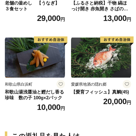
老舗の釜めし 【うなぎ】
【ふるさと納税】干物 縞ほ
３食セット
っけ開き 赤魚開き さばの開
き 魚醤干し 3種 セット 詰め
29,000
13,000
円
円
合わせ 魚 おかず 肉厚 おいし
い さば 赤魚 縞ホッケ ジョイ
フーズ 魚貝類 お取り寄せ お
取り寄せグルメ 魚醤 ナンプ
ラー 愛知県 小牧市 冷凍 送料
無料
和歌山県白浜町
愛媛県地酒の隠れ郷
和歌山湯浅醤油と鰹だし香る
【愛育フィッシュ】真鯛(45)
珍味 数の子 100g×2パック
20,000
円
10,000
円