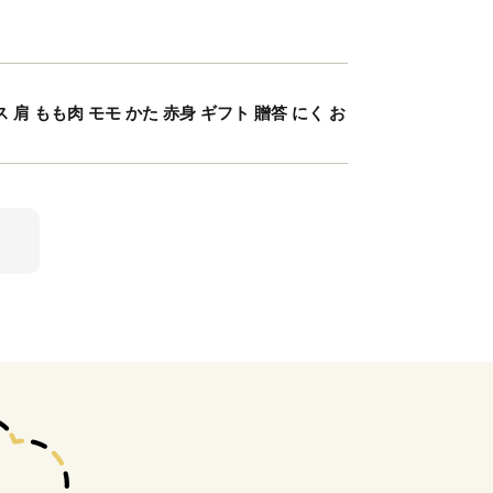
ス 肩 もも肉 モモ かた 赤身 ギフト 贈答 にく お