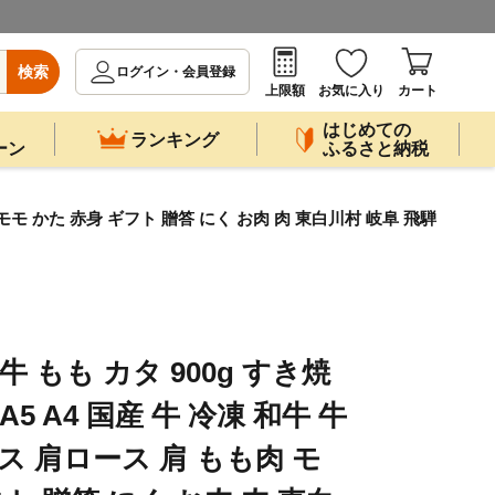
検索
ログイン・会員登録
上限額
お気に入り
カート
はじめての
ランキング
ーン
ふるさと納税
 モモ かた 赤身 ギフト 贈答 にく お肉 肉 東白川村 岐阜 飛騨
 もも カタ 900g すき焼
5 A4 国産 牛 冷凍 和牛 牛
ス 肩ロース 肩 もも肉 モ