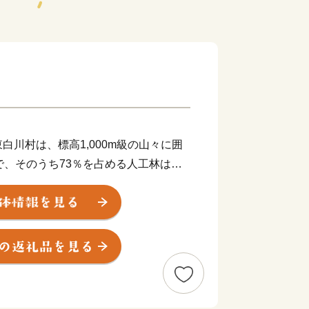
川村は、標高1,000m級の山々に囲
で、そのうち73％を占める人工林は、
「東濃ひのき」が植林されています。ま
地でもあり、山間地ならではの傾斜地を
います。
仏分離令に端を発した廃仏毀釈運動の影
とんどが破壊されました。以後、再建さ