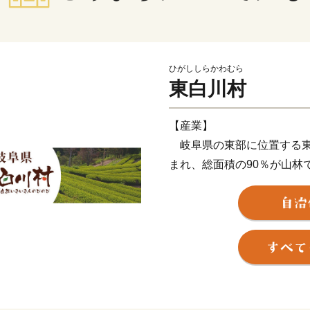
ひがししらかわむら
東白川村
【産業】
岐阜県の東部に位置する東白
まれ、総面積の90％が山林
東白川村が誇るブランド、
た、「美濃白川茶」発祥の
利用して、茶栽培を行って
【歴史】
明治初年、新政府による神
響により、仏教建造物のほ