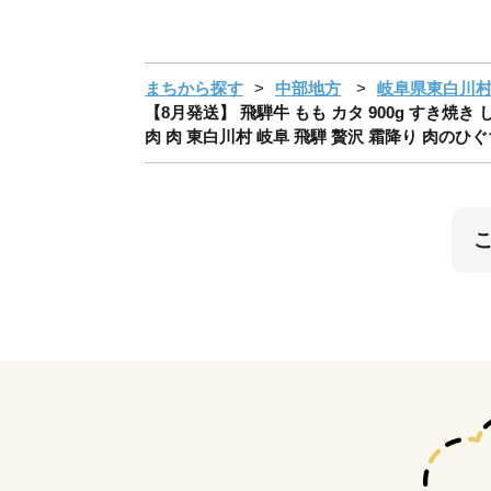
まちから探す
中部地方
岐阜県東白川
【8月発送】 飛騨牛 もも カタ 900g すき焼き 
肉 肉 東白川村 岐阜 飛騨 贅沢 霜降り 肉のひぐ