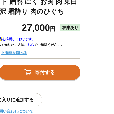
ト 贈答 にく お肉 肉 東白
贅沢 霜降り 肉のひぐち
27,000
在庫あり
円
内
を推奨しております。
しく知りたい方は
こちら
でご確認ください。
上限額を調べる
寄付する
に入りに追加する
問い合わせについて