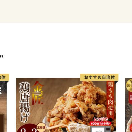
れなかったために全国でも
す。
【観光】
幻の珍獣「つちのこ」の目
たことで「ツチノコ村」とも
イベント「つちのこフェス
"