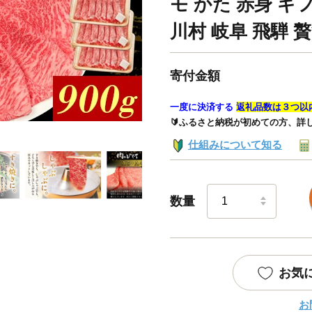
モ かた 赤身 ギフ
川村 岐阜 飛騨 
寄付金額
一度に決済する
返礼品数は３つ以
🔰ふるさと納税が初めての方、詳
仕組みについて知る
数量
お気
お