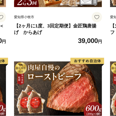
愛知県小牧市
愛
＜
【2ヶ月に1度、3回定期便】金匠鶏唐揚
【
げ からあげ
フ
0
39,000
円
円