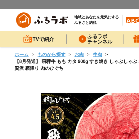
地域とあなたを元気にする
ふるさと納税
ふるラボ
TVで紹介
チャンネル
ホーム
ものから探す
お肉
牛肉
【8月発送】 飛騨牛 もも カタ 900g すき焼き しゃぶしゃぶ 
贅沢 霜降り 肉のひぐち