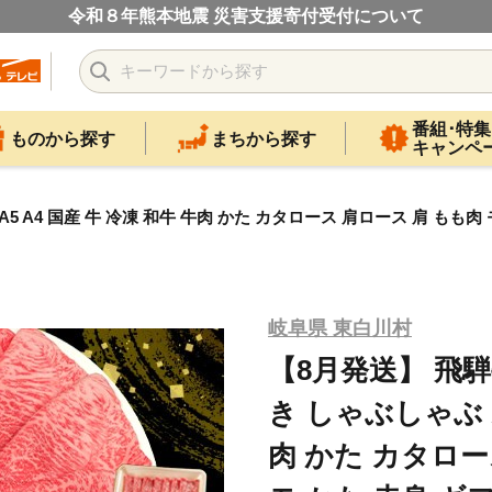
令和８年熊本地震 災害支援寄付受付について
番組･特集
ものから探す
まちから探す
キャンペ
A5 A4 国産 牛 冷凍 和牛 牛肉 かた カタロース 肩ロース 肩 もも肉
岐阜県 東白川村
【8月発送】 飛騨牛
き しゃぶしゃぶ A
肉 かた カタロー