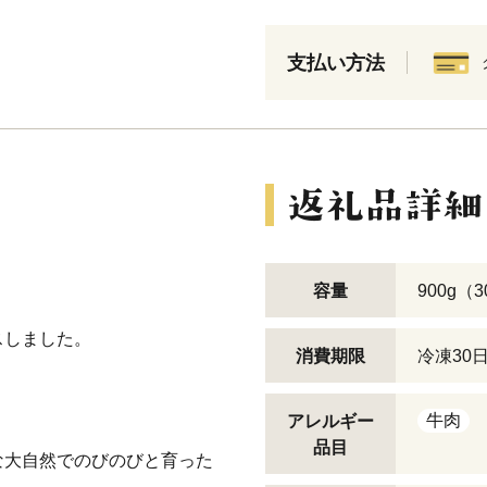
支払い方法
容量
900g（3
スしました。
消費期限
冷凍30
。
牛肉
アレルギー
品目
な大自然でのびのびと育った