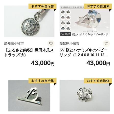
の事業に反映する「あだち虹色寄附制度」を設けていま
す。皆さんのふるさとである足立区への大切な想いを形
にしませんか。
愛知県小牧市
愛知県小牧市
【ふるさと納税】織田木瓜ス
SV 桜とハナミズキのベビー
トラップ(大)
リング（1.2.4.6.8.10.11.12
月）
43,000
43,000
円
円