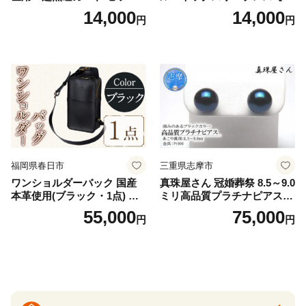
羽付き ナプキン 生理用品 サ
V2618P】Lサイズ クリアベ
14,000
14,000
円
円
ニタリー ユニ・チャーム
ージュ3枚セット [№5716-04
32]
福岡県春日市
三重県志摩市
ワンショルダーバック 国産
真珠屋さん 冠婚葬祭 8.5～9.0
本革使用(ブラック・1点) 鞄
ミリ高品質プラチナピアス P
バック バッグ カバン レザー
t900 志摩産アコヤ真珠 ブラ
55,000
75,000
円
円
国産 日本製 牛革 黒 革 革製
ックパール 黒真珠
品 手作り 男性 女性 レディー
ス メンズ【ksg1307-bk】【Z
enis】