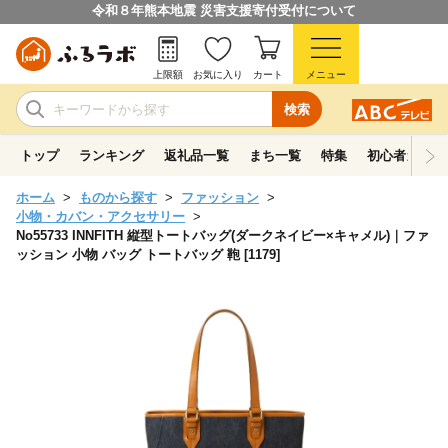
令和８年熊本地震 災害支援寄付受付について
上限額
お気に入り
カート
メニュー
検索
トップ
ランキング
返礼品一覧
まち一覧
特集
初心者ガイド
ホーム
ものから探す
ファッション
小物・カバン・アクセサリー
No55733 INNFITH 縦型トートバッグ(ダークネイビー×キャメル)｜ファ
ッション 小物 バッグ トートバッグ 鞄 [1179]