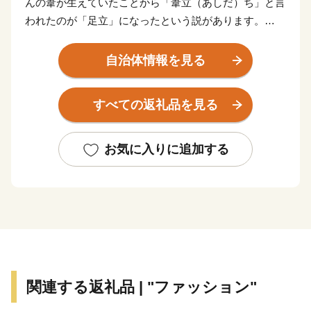
んの葦が生えていたことから「葦立（あしだ）ち」と言
われたのが「足立」になったという説があります。
そんな足立区が発展をはじめたのは、江戸時代に日光
街道第一の宿場として「千住宿」が設けられ、松尾芭蕉
自治体情報を見る
の「『奥の細道』旅立ちの地」にもなった「千住」から
でした。明治以降は、軽工業・重化学工業がさかんにな
すべての返礼品を見る
り、鉄道の開通とともに人口も増加していきました。
現在、北千住のまちは昔ながらの路地や銭湯、祭りな
どの下町情緒を残す一方で、6つの大学が集中し、若者
お気に入りに追加する
や女性に人気の店や、古民家をリノベーションした個性
的な店舗が増えるなど、古さと新しさが交じり合う人気
スポットとなり、民間調査の「穴場だと思う街ランキン
グ」で10年連続１位を獲得しています。
ほかにも、荒川をはじめとした豊かな水辺や、厄除け
で有名な西新井大師等に代表される多くの名所旧跡に恵
まれた区として発展を続けています。
関連する返礼品 | "ファッション"
区では、寄附の際に使い道を選び、皆さんの思いを区