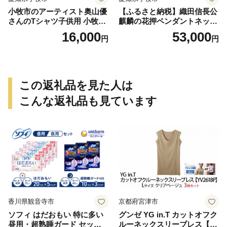
小牧市のアーティスト奥山優
【ふるさと納税】織田信長公
さんのTシャツ子供用 小牧市
麒麟の花押ペンダントネック
制70周年記念
レス
16,000
53,000
円
円
この返礼品を見た人は
こんな返礼品も見ています
香川県観音寺市
京都府宮津市
ソフィ はだおもい 特に多い
グンゼ YG in.T カットオフク
昼用・超熟睡ガード セット
ルーネックスリーブレス【Y