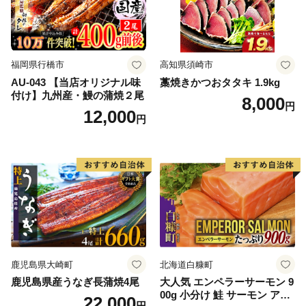
福岡県行橋市
高知県須崎市
AU-043 【当店オリジナル味
藁焼きかつおタタキ 1.9kg
付け】九州産・鰻の蒲焼２尾
8,000
円
12,000
円
鹿児島県大崎町
北海道白糠町
鹿児島県産うなぎ長蒲焼4尾
大人気 エンペラーサーモン 9
00g 小分け 鮭 サーモン アト
22,000
円