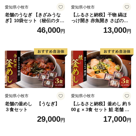
愛知県小牧市
愛知県小牧市
老舗のうなぎ 【きざみうな
【ふるさと納税】干物 縞ほ
ぎ】10袋セット（秘伝のタレ
っけ開き 赤魚開き さばの開
付）
き 魚醤干し 3種 セット 詰め
46,000
13,000
円
円
合わせ 魚 おかず 肉厚 おいし
い さば 赤魚 縞ホッケ ジョイ
フーズ 魚貝類 お取り寄せ お
取り寄せグルメ 魚醤 ナンプ
ラー 愛知県 小牧市 冷凍 送料
無料
愛知県小牧市
愛知県小牧市
老舗の釜めし 【うなぎ】
【ふるさと納税】釜めし 約 5
３食セット
00ｇ × 3食 セット 鮭 老舗 急
速冷凍 レンチン 時短 簡単調
29,000
17,000
円
円
理 食品 加工品 海鮮 手作り
ほくほく ご飯 お弁当 おにぎ
り お茶漬け お取り寄せ お取