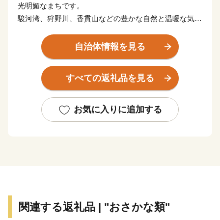
光明媚なまちです。
駿河湾、狩野川、香貫山などの豊かな自然と温暖な気候
が育む、
お茶やミカンなどの山の幸。
自治体情報を見る
日本有数の生産量を誇るあじのひもの、
タカアシガニをはじめとする深海魚などの豊富な海の
すべての返礼品を見る
幸。
そんな沼津市が、皆様のご厚意にお応えするために、
地元名産の品を数多く取り揃えました。
お気に入りに追加する
いただいたご寄附は、沼津市の魅力向上や災害に強いま
ちづくり、
子育て世代の支援施策等に活用させていただきます。
ぜひ、ご支援をお願いいたします。
関連する返礼品 | "おさかな類"