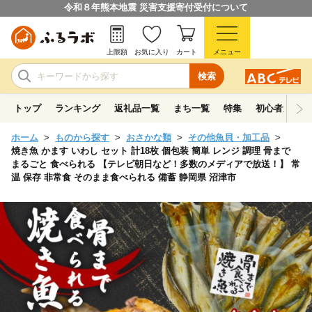
令和８年熊本地震 災害支援寄付受付について
上限額
お気に入り
カート
メニュー
検索
トップ
ランキング
返礼品一覧
まち一覧
特集
初心者ガイド
ホーム
ものから探す
おさかな類
その他魚貝・加工品
焼き魚 かます いわし セット 計18枚 個包装 簡単 レンジ 調理 骨まで
まるごと 食べられる 【テレビ朝日など！多数のメディアで放送！】 常
温 保存 非常食 そのまま食べられる 備蓄 静岡県 沼津市