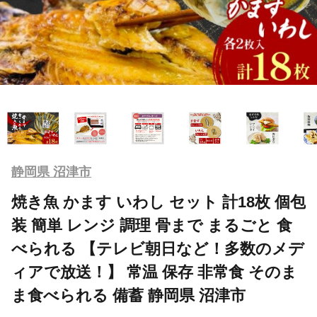
静岡県 沼津市
焼き魚 かます いわし セット 計18枚 個包
装 簡単 レンジ 調理 骨まで まるごと 食
べられる 【テレビ朝日など！多数のメデ
ィアで放送！】 常温 保存 非常食 そのま
ま食べられる 備蓄 静岡県 沼津市