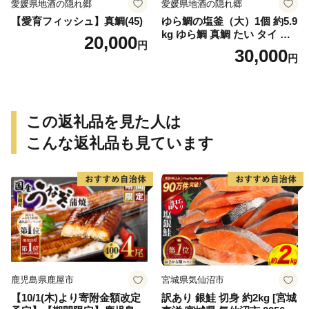
愛媛県地酒の隠れ郷
愛媛県地酒の隠れ郷
【愛育フィッシュ】真鯛(45)
ゆら鯛の塩釜（大）1個 約5.9
kg ゆら鯛 真鯛 たい タイ 鯛
20,000
円
塩釜焼き 塩釜 魚 魚介類 海鮮
30,000
円
祝い事 お祝い ハレの日 食品
冷蔵 宝水産 国産 由良半島 愛
媛県【えひめの町（超）推
し！（愛南町）】(295)
この返礼品を見た人は
こんな返礼品も見ています
鹿児島県鹿屋市
宮城県気仙沼市
【10/1(木)より寄附金額改定
訳あり 銀鮭 切身 約2kg [宮城