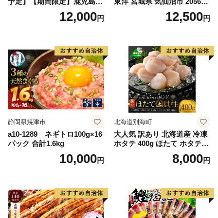
予定】【期間限定】鹿児島県
東洋 宮城県 気仙沼市 205649
大隅産うなぎ蒲焼4尾（400
91] 鮭 魚介類 海鮮 訳アリ 規
12,000
12,500
円
円
g） KN007-023
格外 不揃い さけ サケ 鮭切身
シャケ 切り身 冷凍 家庭用 お
かず 弁当 支援 サーモン 銀鮭
切り身 魚 わけあり
静岡県焼津市
北海道別海町
a10-1289 ネギトロ100g×16
大人気 訳あり 北海道産 冷凍
パック 合計1.6kg
ホタテ 400g ほたて ホタテ
帆立 貝柱 海鮮 魚介類 刺身
10,000
8,000
円
円
大粒 天然 海鮮 ランキング 大
人気 人気 おすすめ 訳あり ）