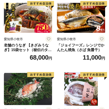
り寄せグルメ 愛知県 小牧市
送料無料
愛知県小牧市
愛知県小牧市
老舗のうなぎ 【きざみうな
「ジョイフーズ」レンジでか
ぎ】15袋セット（秘伝のタレ
んたん焼魚（さば 魚醤干）
付）
68,000
11,000
円
円