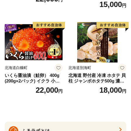
ランティックサーモン 水産
15,000
円
庁長官賞 受賞 さけ シャケ し
ゃけ sake カルパッチョ ソテ
ー レアステーキ 人気 高級 大
満足 美味しい 贈答 生食用 刺
身 お刺身 刺し身 魚介類 海鮮
冷凍 厚切り 薄切り ふるさと
納税 ふるさとチョイス チョ
イス 北海道 白糠町
北海道白糠町
北海道別海町
いくら醤油漬（鮭卵） 400g
北海道 野付産 冷凍 ホタテ 貝
(200g×2パック) イクラ 小分
柱 ジャンボホタテ500g 濃厚
け いくら醤油漬 鮭いくら い
な旨味と甘み （ほたて ホタ
22,000
18,000
円
円
くら醤油漬け 鮭 鮭卵 ikura
テ 帆立 貝柱 ホタテ貝柱 大玉
醤油いくら 冷凍いくら いく
大粒 北海道 別海 野付 ふるさ
ら北海道 醤油鮭いくら 人気
と納税）
大好評品 北海道 白糠町
ふるラボとは