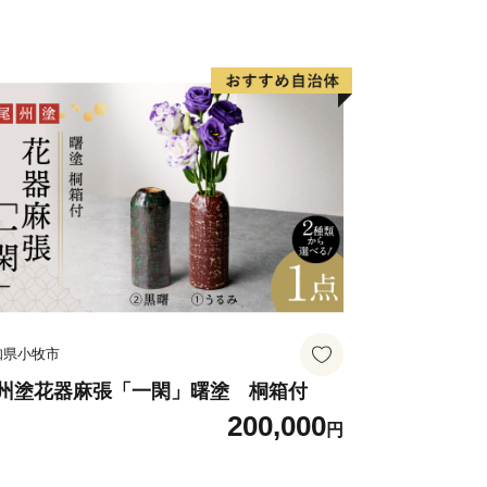
知県小牧市
州塗花器麻張「一閑」曙塗 桐箱付
200,000
円