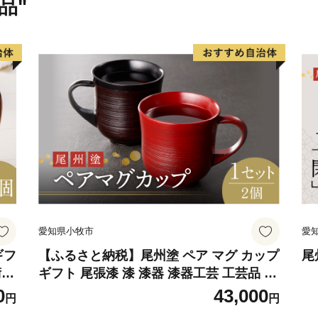
品"
愛知県小牧市
愛
ギフ
【ふるさと納税】尾州塗 ペア マグ カップ
尾
術性
ギフト 尾張漆 漆 漆器 漆器工芸 工芸品 芸
作り
術性 実用性 抗菌性 美味しく安全な食事
0
43,000
円
円
ト
手作り 贈答用 くつろぎ おうち時間 プレ