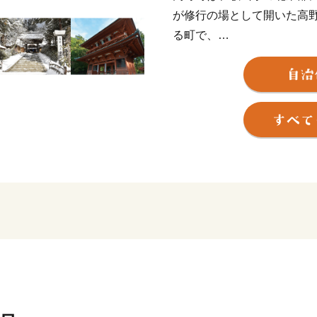
が修行の場として開いた高
る町で、
貴重な文化財、建造物、名
2004年には「紀伊山地の
れました。
また、2016年には女人道
追加登録され、日本のみな
ます。
自然・歴史・文化・伝統の
なる、来たくなる」まちを
います。