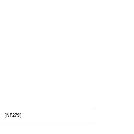
［NF279］