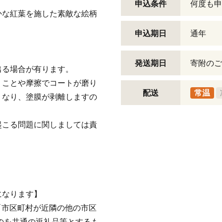
申込条件
何度も申
かな紅葉を施した素敵な絵柄
申込期日
通年
発送期日
寄附のご
出る場合が有ります。
うことや摩擦でコートが磨り
配送
常温
くなり、塗膜が剥離しますの
起こる問題に関しましては責
。
になります】
イ「市区町村が近隣の他の市区
のを共通の返礼品等とするも