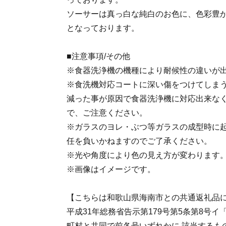
ソーサーは真っ白な純白のお色に、色彩豊
となっております。
■注意事項/その他
※食器洗浄機の機種により耐候性の違いが
※食洗機対応コートに深い傷をつけてしま
減った事が原因で食器洗浄機に対応出来な
で、ご注意ください。
※ガラスのヨレ・ぶつ等ガラスの成型時に
任を負いかねますのでご了承ください。
※光や角度により色の見え方が変わります
※画像はイメージです。
【こちらは和歌山県海南市との共通返礼品
平成31年総務省告示第179号第5条第8号
町村と共同で前各号いずれかに 該当するも