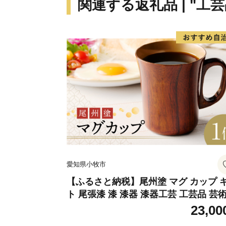
関連する返礼品 | "工芸
愛知県小牧市
【ふるさと納税】尾州塗 マグ カップ 
ト 尾張漆 漆 漆器 漆器工芸 工芸品 芸
実用性 抗菌性 美味しく安全な食事 手
23,00
贈答用 くつろぎ おうち時間 プレゼン