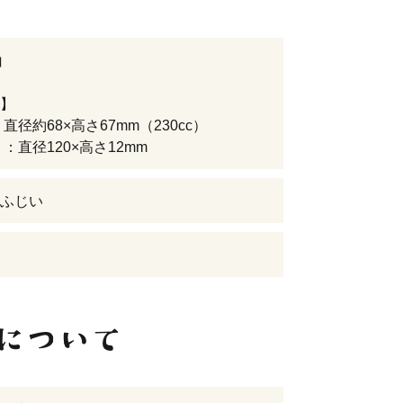
白
】
：直径約68×高さ67mm（230cc）
：直径120×高さ12mm
ふじい