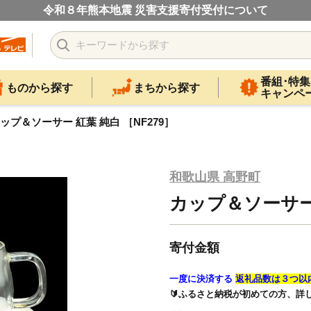
令和８年熊本地震 災害支援寄付受付について
番組･特集
ものから探す
まちから探す
キャンペ
ップ＆ソーサー 紅葉 純白 ［NF279］
和歌山県 高野町
カップ＆ソーサー 
寄付金額
一度に決済する
返礼品数は３つ以
🔰ふるさと納税が初めての方、詳