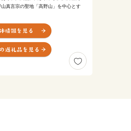
野山真言宗の聖地「高野山」を中心とす
所が数多く存在しています。
霊場と参詣道」として世界遺産に登録さ
・黒河道・京大坂道不動坂が世界遺産に
らず世界中から多くの観光客が訪れてい
ある本町は「誰もが住みよい、住みたく
目指し、様々なまちづくりに取り組んで