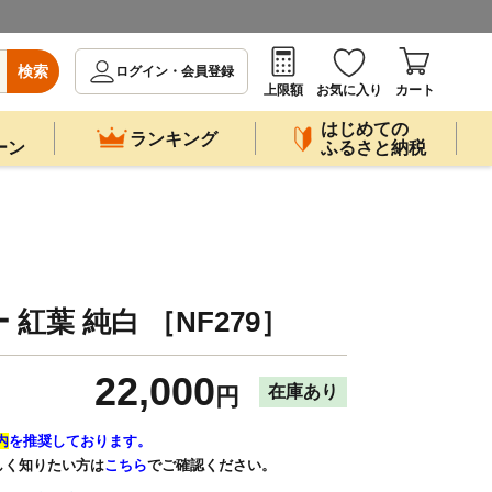
検索
ログイン・会員登録
上限額
お気に入り
カート
はじめての
ランキング
ーン
ふるさと納税
紅葉 純白 ［NF279］
22,000
在庫あり
円
内
を推奨しております。
しく知りたい方は
こちら
でご確認ください。