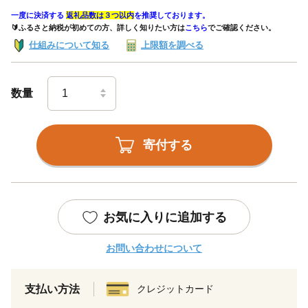
一度に決済する
返礼品数は３つ以内
を推奨しております。
🔰ふるさと納税が初めての方、詳しく知りたい方は
こちら
でご確認ください。
仕組みについて知る
上限額を調べる
数量
寄付する
お気に入りに追加する
お問い合わせについて
支払い方法
クレジットカード