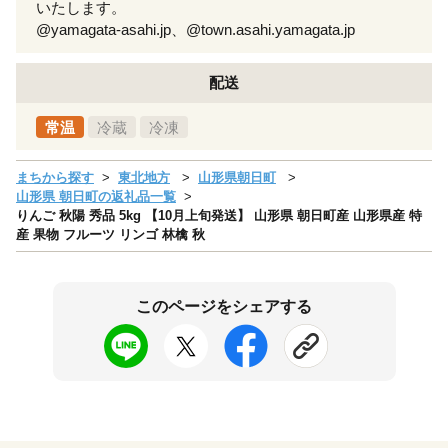
いたします。
@yamagata-asahi.jp、@town.asahi.yamagata.jp
配送
常温
冷蔵
冷凍
まちから探す
東北地方
山形県朝日町
山形県 朝日町の返礼品一覧
りんご 秋陽 秀品 5kg 【10月上旬発送】 山形県 朝日町産 山形県産 特
産 果物 フルーツ リンゴ 林檎 秋
このページをシェアする