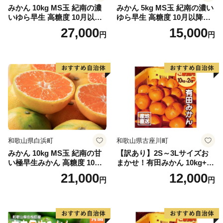
みかん 10kg MS玉 紀南の濃
みかん 5kg MS玉 紀南の濃い
いゆら早生 高糖度 10月以降
ゆら早生 高糖度 10月以降発
発送 マルチ被覆栽培
送 マルチ被覆栽培
27,000
15,000
円
円
和歌山県白浜町
和歌山県古座川町
みかん 10kg MS玉 紀南の甘
【訳あり】2S～3Lサイズお
い極早生みかん 高糖度 10月
まかせ！有田みかん 10kg+2k
以降発送 マルチ被覆栽培
g保証分 11月から12月下旬ま
21,000
12,000
円
円
でに順次発送致します。 / 訳
ありみかん 有田みかん みか
ん ミカン 蜜柑 柑橘 温州みか
ん 和歌山 ご家庭用