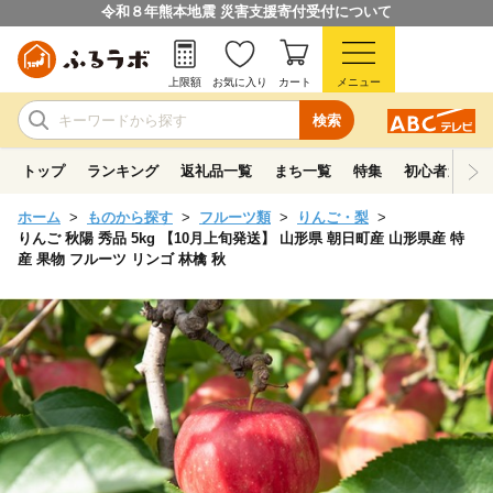
令和８年熊本地震 災害支援寄付受付について
上限額
お気に入り
カート
メニュー
検索
トップ
ランキング
返礼品一覧
まち一覧
特集
初心者ガイド
ホーム
ものから探す
フルーツ類
りんご・梨
りんご 秋陽 秀品 5kg 【10月上旬発送】 山形県 朝日町産 山形県産 特
産 果物 フルーツ リンゴ 林檎 秋