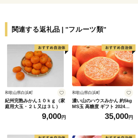
関連する返礼品 | "フルーツ類"
和歌山県白浜町
和歌山県白浜町
紀州完熟みかん１０ｋｇ（家
濃い山のハウスみかん 約5kg
庭用大玉・２Ｌ又は３Ｌ）
MS玉 高糖度 ギフト 2024年7
月以降発送分
9,000
35,000
円
円