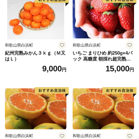
和歌山県白浜町
和歌山県白浜町
紀州完熟みかん３ｋｇ（Ｍ又
いちご まりひめ 約250g×4パ
はＬ）
ック 高糖度 朝採れ超完熟ま
りひめ 1月以降発送分
9,000
15,000
円
円
和歌山県白浜町
和歌山県白浜町