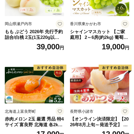
岡山県瀬戸内市
香川県東かがわ市
もも ぶどう 2026年 先行予約
シャインマスカット 【ご家
詰合/白桃 2玉(1玉220g以
庭用】 2～6房(約2kg) 葡萄 ぶ
上)・シャインマスカット 晴
どう ブドウ フルーツ 果物 く
39,000
19,000
円
円
王 2房(1房480g以上) 化粧箱
だもの 果実 旬の果物 旬のフ
入り 岡山県産 国産 フルーツ
ルーツ 香川 香川県 東かがわ
果物 ギフト
市
北海道上富良野町
長野県小諸市
赤肉メロン 2玉 厳選 秀品 特4
【オンライン決済限定】【20
サイズ 富良野 北海道 各2kg
26年8月上旬～発送予定】 先
～2.6kg 2玉 セット ファーム
行予約 「浅間水蜜桃プレミ