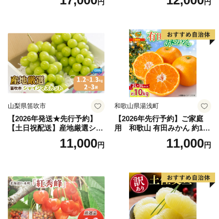
17,000
12,000
円
円
富良野 メロン めろん 果物 く
アム」 もも あかつき 秀品 約
だもの フルーツ デザート 旬
2kg 5～9玉 贈答品 ふるさと
の果物 旬のフルーツ
納税 果物 桃 フルーツ モモ
果肉 長野県産 小諸市
山梨県笛吹市
和歌山県湯浅町
【2026年発送★先行予約】
【2026年先行予約】ご家庭
【土日祝配送】産地厳選シャ
用 和歌山 有田みかん 約10k
インマスカット1.2kg～1.3kg
g (2L、3Lサイズ)【湯浅町】
11,000
11,000
円
円
（2房～3房）※沖縄・離島配
_ZJ6079
送不可※ 106-003-sku02-26y
｜シャインマスカット 発送
笛吹市 山梨県 フルーツ 果物
ぶどう 葡萄 大粒 シャインマ
スカット おすすめ シャイン
マスカット 贈答 ギフト 産地
笛吹市 シャインマスカット