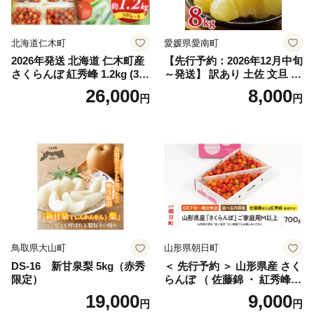
笛吹 葡萄 国産 ぶどう 人気
国産 1.2kg 先行｜
北海道仁木町
愛媛県愛南町
2026年発送 北海道 仁木町産
【先行予約：2026年12月中旬
さくらんぼ 紅秀峰 1.2kg (300
～発送】 訳あり 土佐 文旦 8k
g×4パック) Lサイズ以上 旬
g (Mサイズ以上サイズミック
26,000
8,000
円
円
桜桃 産地直送 サクランボ チ
ス) 8000円 わけあり ぶんた
ェリー フルーツ 果物 果物類
ん みかん mikan 蜜柑 ミカン
仁木町 仁木 [松山商店]
土佐文旦 家庭用 産地直送 国
産 農家直送 期間限定 特産品
サイズミックス くらもとフ
ァーム 愛南町 愛媛県
鳥取県大山町
山形県朝日町
DS-16 新甘泉梨 5kg（赤秀
＜ 先行予約 ＞ 山形県産 さく
限定）
らんぼ （ 佐藤錦 ・ 紅秀峰
） ご家庭用 M以上 700g 【20
19,000
9,000
円
円
26年6月下旬から7月上旬発