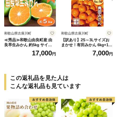
和歌山県古座川町
和歌山県古座川町
≪秀品≫和歌山由良町産 由
【訳あり】2S～3Lサイズお
良早生みかん 約5kg サイズお
まかせ！有田みかん 6kg+1kg
まかせ【sml106C】
保証分 11月から12月下旬ま
17,000
7,000
円
円
でに順次発送致します。 / 訳
ありみかん 有田みかん みか
ん ミカン 蜜柑 柑橘 温州みか
ん 和歌山 ご家庭用
この返礼品を見た人は
こんな返礼品も見ています