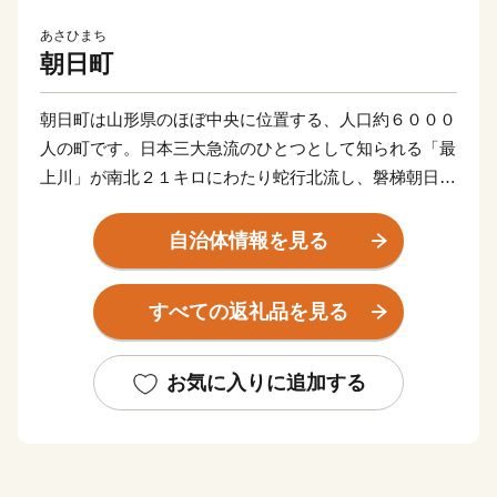
あさひまち
朝日町
朝日町は山形県のほぼ中央に位置する、人口約６０００
人の町です。日本三大急流のひとつとして知られる「最
上川」が南北２１キロにわたり蛇行北流し、磐梯朝日国
立公園をはじめとする原生林野が町土の７３％ほどを占
める、自然豊かなところです。
自治体情報を見る
最上川の両岸に沿った河岸段丘は、果樹栽培に適した肥
沃な土地で、１３０年以上の栽培歴を持つりんごは町の
すべての返礼品を見る
シンボルとなっています。そのほかにも、良質なブドウ
からつくられるワインなど誇れる宝がたくさんあり、町
民一人ひとりが誠実な営みを続けています。
お気に入りに追加する
小さい町ながら、農業をはじめ、観光や教育など、まだ
まだ力を入れていきたいことがたくさんあります。朝日
町の「これから」をぜひふるさと納税寄付で応援してく
ださい。ステキな田舎の未来を一緒につくりましょう。