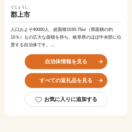
ぐじょうし
郡上市
人口およそ40000人、総面積1030.75㎢（県面積の約
10％）もの広大な面積を持ち、岐阜県のほぼ中央部に位
置する自治体です。
豊かな自然と調和した生活のもと、郡上鮎や明宝ハムな
自治体情報を見る
どの美味しい食べ物、ラフティングやスキー、スノーボ
ードといったアウトドアスポーツ、郡上おどりや白鳥お
すべての返礼品を見る
どりに代表される伝統文化を堪能することができます。
お気に入りに追加する
郡上八幡城を戴く水と踊りの城下町、八幡町。
古今伝授が行われた和歌の里、大和町。
白山信仰で栄えた文化が息づく町、白鳥町。
夏は高原での避暑、冬はウィンタースポーツが楽しめ