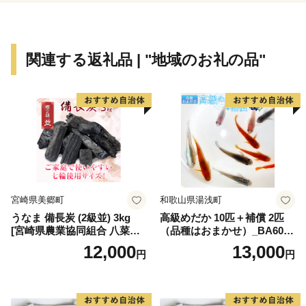
る、高鷲町。
川の幸に恵まれた円空上人ゆかりの地、美並町。
せせらぎ街道沿いに四季折々の自然とグルメを満喫でき
関連する返礼品 | "地域のお礼の品"
る、明宝。
オオサンショウウオが生息し、和良鮎で知られる、和良
町。
個性豊かな七郷(ななさと)が、あなたをお待ちしていま
す。
まずは返礼品で郡上の魅力をお楽しみいただき、その上
でぜひお越しください。
宮崎県美郷町
和歌山県湯浅町
うなま 備長炭 (2級並) 3kg
高級めだか 10匹＋補償 2匹
[宮崎県農業協同組合 八菜館
（品種はおまかせ）_BA6001
ひゅうが店 宮崎県 美郷町 31
n
12,000
13,000
円
円
ap0012] BBQ 七輪 焼肉 高火
力 遠赤外線 長時間 燃焼 煙少
消臭 白炭 キャンプ バーベキ
ュー 宮崎県 産 送料無料