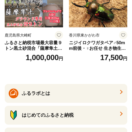
鹿児島県大崎町
香川県東かがわ市
ふるさと納税市場最大容量９
ニジイロクワガタペア♂50m
トン黒土砂混合「薩摩隼土」
m前後・♀お任せ 生き物生き
（夢と感動の演出のグラウン
物
1,000,000
17,500
円
円
ド用！）
ふるラボとは
はじめてのふるさと納税