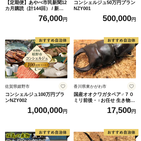
【定期便】あやべ市民新聞12
コンシェルジュ50万円プラン
カ月購読（計144回） / 新聞
NZY001
情報誌 定期購読 綾部市 / 株
76,000
500,000
円
円
式会社あやべ市民新聞社［B
SCB003］
佐賀県嬉野市
香川県東かがわ市
コンシェルジュ100万円プラ
国産オオクワガタペア♂７０
ンNZY002
ミリ前後・♀お任せ 生き物生
き物
1,000,000
17,500
円
円