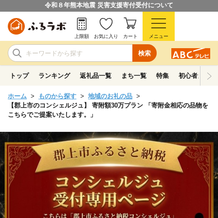
令和８年熊本地震 災害支援寄付受付について
上限額
お気に入り
カート
メニュー
検索
トップ
ランキング
返礼品一覧
まち一覧
特集
初心者ガイド
ホーム
ものから探す
地域のお礼の品
【郡上市のコンシェルジュ】 寄附額30万プラン 「寄附金相応の品物を
こちらでご提案いたします。」