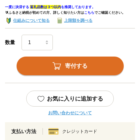
一度に決済する
返礼品数は３つ以内
を推奨しております。
🔰ふるさと納税が初めての方、詳しく知りたい方は
こちら
でご確認ください。
仕組みについて知る
上限額を調べる
数量
寄付する
お気に入りに追加する
お問い合わせについて
支払い方法
クレジットカード