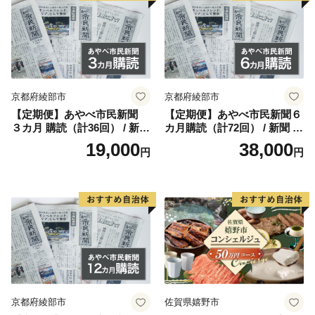
京都府綾部市
京都府綾部市
【定期便】あやべ市民新聞
【定期便】あやべ市民新聞６
３カ月 購読（計36回） / 新聞
カ月購読（計72回） / 新聞 情
情報誌 定期購読 綾部市 / 株
報誌 定期購読 綾部市 / 株式
19,000
38,000
円
円
式会社あやべ市民新聞社［B
会社あやべ市民新聞社［BSC
SCB001］
B002］
京都府綾部市
佐賀県嬉野市