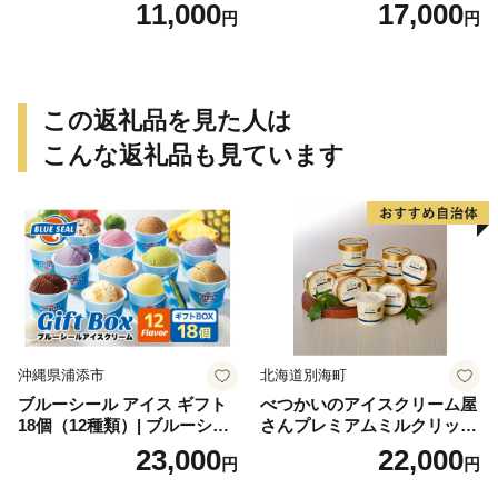
産 お土産 土産 丹波大納言小
11,000
17,000
円
円
豆 抹茶 林檎 りんご 慶事 お
祝い 法事 法要 詰め合わせ お
取り寄せ 瓢箪 豊臣秀吉 焼印
個包装 贈り物 老舗 お茶菓子
この返礼品を見た人は
こんな返礼品も見ています
沖縄県浦添市
北海道別海町
ブルーシール アイス ギフト
べつかいのアイスクリーム屋
18個（12種類）| ブルーシー
さんプレミアムミルクリッチ
ルアイス ブルーシールアイ
12個（AP-01）（ 北海道アイ
23,000
22,000
円
円
スクリーム 着日指定可能 送
ス 北海道産アイス アイス ア
料無料 ジェラート 沖縄県 バ
イススイーツ アイスクリー