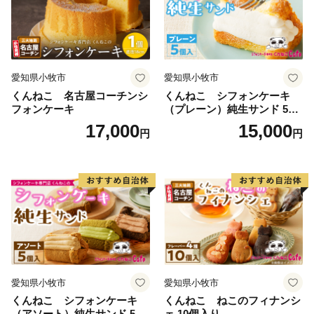
TEL 050-5527-0887
メール furusato@town-mihama-fukui.com
================================
愛知県小牧市
愛知県小牧市
くんねこ 名古屋コーチンシ
くんねこ シフォンケーキ
フォンケーキ
（プレーン）純生サンド 5個
入
17,000
15,000
円
円
愛知県小牧市
愛知県小牧市
くんねこ シフォンケーキ
くんねこ ねこのフィナンシ
（アソート）純生サンド 5個
ェ 10個入り