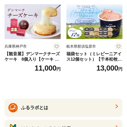
兵庫県神戸市
栃木県那須塩原市
【観音屋】デンマークチーズ
福袋セット（ミレピーニアイ
ケーキ 8個入り【ケーキ チ
ス12個セット）【千本松牧
ーズケーキ 人気スイーツ お
場】 ns025-014-12 【デザー
11,000
13,000
円
円
すすめスイーツ 神戸スイー
ト 詰め合わせ ギフト】
ツ 新感覚チーズケーキ おす
すめケーキ 兵庫県 神戸市 D0
910-17】
ふるラボとは