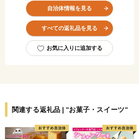
の澄んだ水と、きめ細やかな白い砂浜が広がり、「日本
自治体情報を見る
の水浴場88選」に選ばれています。また、「三方五湖」
は若狭湾国定公園を代表する景勝地で、平成17年にラム
すべての返礼品を見る
サール条約登録湿地に認定されました。
名物は「鯖のへしこ(ヌカ漬け）」で、お惣菜にも酒
お気に入りに追加する
の肴にもなるため全国にファンがいます。平成17年に
「へしこの町」を宣言し商標登録。現在、さまざまな団
体や企業が独自の味を追求しています。美しい自然とお
いしい自然、そしてハートフルな人々に会いに、ぜひ一
度お越しください。
美浜町ふるさと納税に関するお問合せは下記までお願い
関連する返礼品 | "お菓子・スイーツ"
します。
================================
福井県美浜町町ふるさと納税サポートセンター
受付時間 9：30～17:30 (土日祝日・12/29～1/3休み)