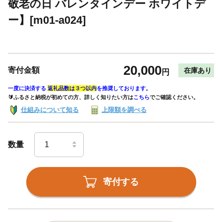
敬老の日 バレンタインデー ホワイトデ
ー】[m01-a024]
20,000
寄付金額
在庫あり
円
一度に決済する
返礼品数は３つ以内
を推奨しております。
🔰ふるさと納税が初めての方、詳しく知りたい方は
こちら
でご確認ください。
仕組みについて知る
上限額を調べる
数量
寄付する