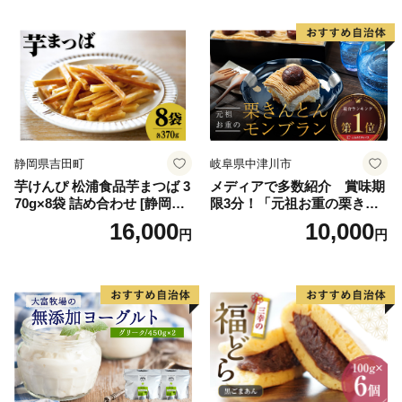
ースデー 贈り物 プレゼント
ム 北海道産アイスクリーム
誕生日 カップ 詰め合わせ バ
道産アイス 道産アイスクリ
ラエティ | バニラ チョコレー
ーム ギフト 詰合せ 詰め合わ
ト ストロベリー ピスタチオ
せ ふるさと納税 ）
バニラ＆クッキー ウベ 沖縄
紅イモ 塩ちんすこう 沖縄シ
ークヮーサー 沖縄黒糖 琉球
ロイヤルミルクティ 沖縄パ
イン
静岡県吉田町
岐阜県中津川市
芋けんぴ 松浦食品芋まつば 3
メディアで多数紹介 賞味期
70g×8袋 詰め合わせ [静岡伊
限3分！「元祖お重の栗きん
勢丹(松浦食品) 静岡県 吉田町
とんモンブラン」 【未来の
16,000
10,000
円
円
22424274] 芋ケンピ セット
ご褒美】スイーツ 栗 モンブ
小袋 個包装 小分け
ラン くりきんとん デザート
ご褒美 お取り寄せ くり お菓
子 菓子 F4N-2298