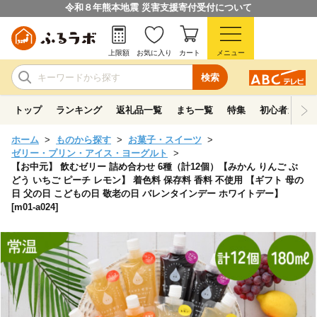
令和８年熊本地震 災害支援寄付受付について
上限額
お気に入り
カート
メニュー
検索
トップ
ランキング
返礼品一覧
まち一覧
特集
初心者ガイド
ホーム
ものから探す
お菓子・スイーツ
ゼリー・プリン・アイス・ヨーグルト
【お中元】 飲むゼリー 詰め合わせ 6種（計12個）【みかん りんご ぶ
どう いちご ピーチ レモン】 着色料 保存料 香料 不使用 【ギフト 母の
日 父の日 こどもの日 敬老の日 バレンタインデー ホワイトデー】
[m01-a024]