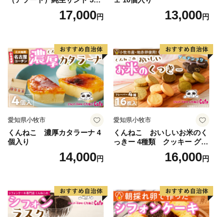
入
17,000
13,000
円
円
愛知県小牧市
愛知県小牧市
くんねこ 濃厚カタラーナ 4
くんねこ おいしいお米のく
個入り
っきー 4種類 クッキー グル
テンフリー
14,000
16,000
円
円