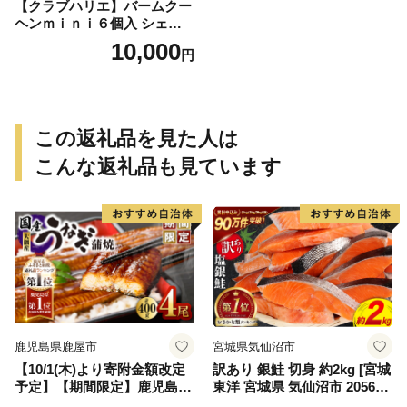
【クラブハリエ】バームクー
ヘンｍｉｎｉ６個入 シェア
ボックス 個包装【FC01W】
10,000
円
この返礼品を見た人は
こんな返礼品も見ています
鹿児島県鹿屋市
宮城県気仙沼市
【10/1(木)より寄附金額改定
訳あり 銀鮭 切身 約2kg [宮城
予定】【期間限定】鹿児島県
東洋 宮城県 気仙沼市 205649
大隅産うなぎ蒲焼4尾（400
91] 鮭 魚介類 海鮮 訳アリ 規