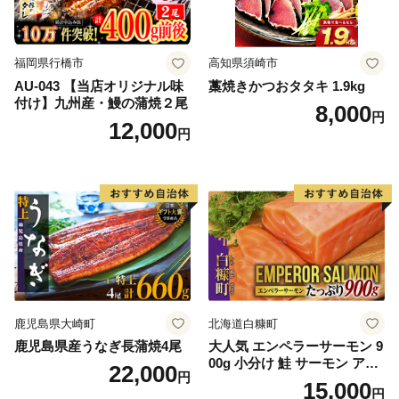
福岡県行橋市
高知県須崎市
AU-043 【当店オリジナル味
藁焼きかつおタタキ 1.9kg
付け】九州産・鰻の蒲焼２尾
8,000
円
12,000
円
鹿児島県大崎町
北海道白糠町
鹿児島県産うなぎ長蒲焼4尾
大人気 エンペラーサーモン 9
00g 小分け 鮭 サーモン アト
22,000
円
ランティックサーモン 水産
15,000
円
庁長官賞 受賞 さけ シャケ し