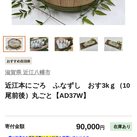
おすすめ自治体
滋賀県 近江八幡市
近江本にごろ ふなずし おす3kｇ（10
尾前後）丸ごと【AD37W】
90,000
寄付金額
在庫あり
円