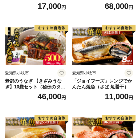
速冷凍 レンチン 時短 簡単調
付）
17,000
68,000
円
円
理 食品 加工品 海鮮 手作り
ほくほく ご飯 お弁当 おにぎ
り お茶漬け お取り寄せ お取
り寄せグルメ 愛知県 小牧市
送料無料
愛知県小牧市
愛知県小牧市
老舗のうなぎ 【きざみうな
「ジョイフーズ」レンジでか
ぎ】10袋セット（秘伝のタレ
んたん焼魚（さば 魚醤干）
付）
46,000
11,000
円
円