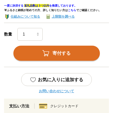
一度に決済する
返礼品数は３つ以内
を推奨しております。
🔰ふるさと納税が初めての方、詳しく知りたい方は
こちら
でご確認ください。
仕組みについて知る
上限額を調べる
数量
寄付する
お気に入りに追加する
お問い合わせについて
支払い方法
クレジットカード