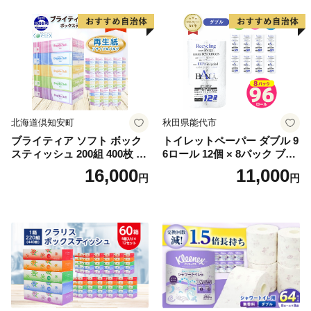
北海道倶知安町
秋田県能代市
ブライティア ソフト ボック
トイレットペーパー ダブル 9
スティッシュ 200組 400枚 60
6ロール 12個 × 8パック ブラ
箱 日本製 まとめ買い ティッ
ンカ 再生紙 100％ 芯あり 日
16,000
11,000
円
円
シュ リサイクル 長持 防災 常
用品 消耗品 無香料 生活用品
備品 日用雑貨 消耗品 生活必
備蓄 秋田県 能代市 送料無料
需品 備蓄 ペーパー 紙 北海道
《能代製紙》
倶知安町 日用品