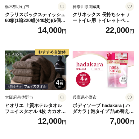
栃木県小山市
神奈川県開成町
クラリスボックスティッシュ
クリネックス 長持ちシャワ
60箱(1箱220組(440枚))(5個入
ートイレ用 トイレットペー
り×12セット)【1256759】
パー（ダブル）64ロール(8ロ
14,000
22,000
円
円
ール×8パック) 開成町 トイレ
ットペーパーダブル 日用品
国産 新生活 ダブル SDGs 備
蓄 防災 エコ 消耗品 生活雑貨
生活用品 無香料 トイレット
ペーパー ダブル といれっと
ぺーぱー トイレ クレシア ト
イレットペーパー [BDBH002
-1]
大阪府泉佐野市
兵庫県小野市
ヒオリエ 上質ホテルタオル
ボディソープ hadakara ( ハ
フェイスタオル 4枚 カカオ
ダカラ ) 泡タイプ 詰め替え 4
【タオル 泉州タオル 吸水 普
40ml×4袋 ボディーソープ 泡
12,000
7,000
円
円
段使い 無地 シンプル 日用品
ボディソープ 泡 日用品 消耗
ふわふわ ふかふか 家族 たお
品 バス用品 大容量 いい 匂い
る 一人暮らし】
ボディ 保湿 LION ライオン