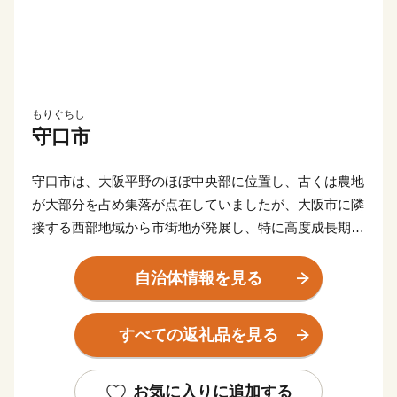
もりぐちし
守口市
守口市は、大阪平野のほぼ中央部に位置し、古くは農地
が大部分を占め集落が点在していましたが、大阪市に隣
接する西部地域から市街地が発展し、特に高度成長期に
は一挙に市街地が拡がりました。
自治体情報を見る
また、早くから大手家電メーカーの企業城下町として発
展を遂げるとともに安定した税収を背景に各種行政サー
すべての返礼品を見る
ビスを充実させ、公共施設や都市基盤の整備を進めてき
た結果、現在では日常生活を支える基本的な施設整備は
一定の到達点に達し、成熟した都市としての機能を備え
お気に入りに追加する