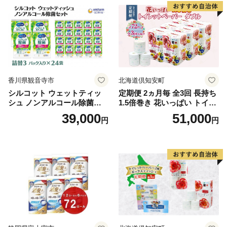
泡石鹸 石鹸 兵庫 兵庫県 小野
市
香川県観音寺市
北海道倶知安町
シルコット ウェットティッ
定期便 2ヵ月毎 全3回 長持ち
シュ ノンアルコール除菌詰
1.5倍巻き 花いっぱい トイレ
替（43枚×3P）×24袋 日用品
ットペーパー ダブル 45ｍ 計
39,000
51,000
円
円
おもちゃ 拭き取り 手拭き 外
72ロール 全18種 花柄 プリン
出時 お出かけ時 食事前 緑茶
ト ハーブ 香り付き 日本製 ま
カテキン配合
とめ買い 防災 常備品 ペーパ
ー 消耗品 備蓄 送料無料 北海
道 倶知安町 日用品