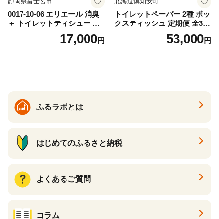
静岡県富士宮市
北海道倶知安町
0017-10-06 エリエール 消臭
トイレットペーパー 2種 ボッ
＋ トイレットティシュー し
クスティッシュ 定期便 全3
っかり香るフレッシュクリア
回 日本製 まとめ買い 防災
17,000
53,000
円
円
の香り ダブル 12ロール×6パ
常備品 日用雑貨 消耗品 生活
ック 72ロール 25m トイレ
必需品 大容量 備蓄 リサイク
ットペーパー パルプ100％ 消
ル ティッシュ ペーパー まと
臭 防臭 日用品 消耗品 備蓄
め買い 雑貨 倶知安町
ふるラボとは
はじめてのふるさと納税
よくあるご質問
コラム