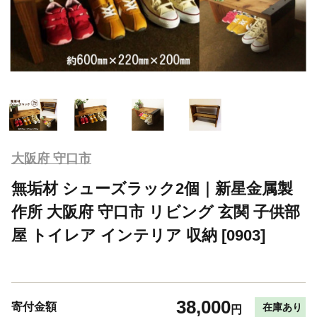
大阪府 守口市
無垢材 シューズラック2個｜新星金属製
作所 大阪府 守口市 リビング 玄関 子供部
屋 トイレア インテリア 収納 [0903]
38,000
寄付金額
在庫あり
円