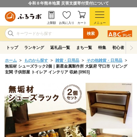
令和８年熊本地震 災害支援寄付受付について
上限額
お気に入り
カート
メニュー
検索
トップ
ランキング
返礼品一覧
まち一覧
特集
初心者ガイド
ホーム
ものから探す
雑貨・日用品
その他雑貨・日用品
無垢材 シューズラック2個｜新星金属製作所 大阪府 守口市 リビング
玄関 子供部屋 トイレア インテリア 収納 [0903]