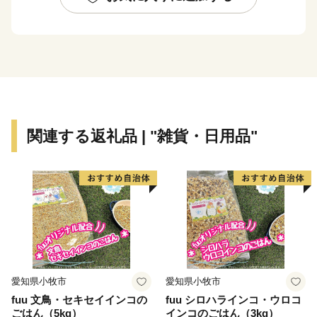
るに至っています。
市内の交通機関は、大阪市中心部まで約15分の京阪電
車、大阪市営地下鉄や、大阪空港まで約35分の大阪モノ
レールが縦横に走り、主要道路は、国道1号・阪神高速
道路・近畿自動車道などが整備され、各都市を結ぶ交通
の要衝となっています。
関連する返礼品 | "雑貨・日用品"
愛知県小牧市
愛知県小牧市
fuu 文鳥・セキセイインコの
fuu シロハラインコ・ウロコ
ごはん（5kg）
インコのごはん（3kg）