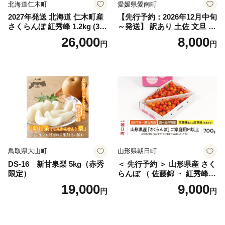
北海道仁木町
愛媛県愛南町
2027年発送 北海道 仁木町産
【先行予約：2026年12月中旬
さくらんぼ 紅秀峰 1.2kg (300
～発送】 訳あり 土佐 文旦 8k
g×4パック) Lサイズ以上 旬
g (Mサイズ以上サイズミック
26,000
8,000
円
円
桜桃 産地直送 サクランボ チ
ス) 8000円 わけあり ぶんた
ェリー フルーツ 果物 果物類
ん みかん mikan 蜜柑 ミカン
仁木町 仁木 [松山商店]
土佐文旦 家庭用 産地直送 国
産 農家直送 期間限定 特産品
サイズミックス くらもとフ
ァーム 愛南町 愛媛県
鳥取県大山町
山形県朝日町
DS-16 新甘泉梨 5kg（赤秀
＜ 先行予約 ＞ 山形県産 さく
限定）
らんぼ （ 佐藤錦 ・ 紅秀峰
） ご家庭用 M以上 700g 【20
19,000
9,000
円
円
26年6月下旬から7月上旬発
送】 山形県 果物 フルーツ 初
夏 夏 送料無料