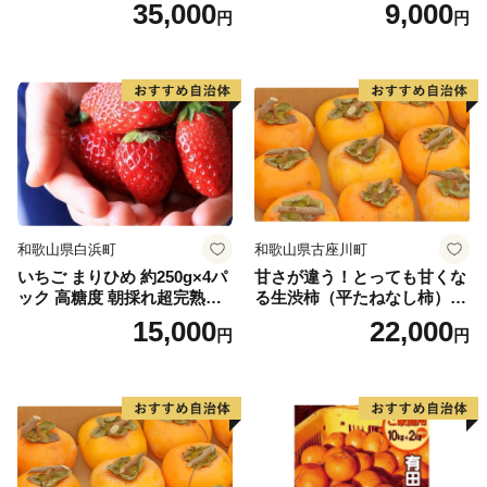
月以降発送分
35,000
9,000
円
円
和歌山県白浜町
和歌山県古座川町
いちご まりひめ 約250g×4パ
甘さが違う！とっても甘くな
ック 高糖度 朝採れ超完熟ま
る生渋柿（平たねなし柿）吊
りひめ 1月以降発送分
るし柿用 T字枝or吊るしクリ
15,000
22,000
円
円
ップ付約4.5～5kg 約24～30
個＜2026年10月中旬～順次発
送＞-Ted【art016B】