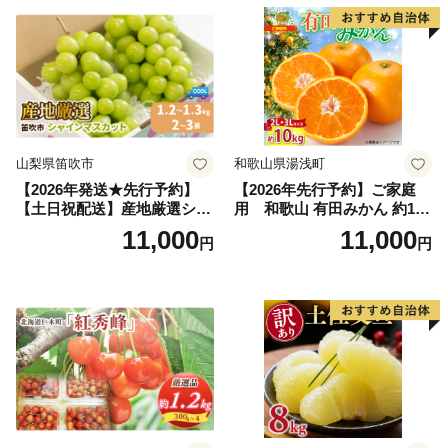
果肉 長野県産 小諸市
山梨県笛吹市
和歌山県湯浅町
【2026年発送★先行予約】
【2026年先行予約】ご家庭
【土日祝配送】産地厳選シャ
用 和歌山 有田みかん 約10k
インマスカット1.2kg～1.3kg
g (2L、3Lサイズ)【湯浅町】
11,000
11,000
円
円
（2房～3房）※沖縄・離島配
_ZJ6079
送不可※ 106-003-sku02-26y
｜シャインマスカット 発送
笛吹市 山梨県 フルーツ 果物
ぶどう 葡萄 大粒 シャインマ
スカット おすすめ シャイン
マスカット 贈答 ギフト 産地
笛吹市 シャインマスカット
笛吹 葡萄 国産 ぶどう 人気
国産 1.2kg 先行｜