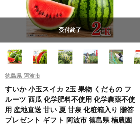
受付終了
徳島県 阿波市
すいか 小玉スイカ 2玉 果物 くだもの フ
ルーツ 西瓜 化学肥料不使用 化学農薬不使
用 産地直送 甘い 夏 甘泉 化粧箱入り 贈答
プレゼント ギフト 阿波市 徳島県 楠農園