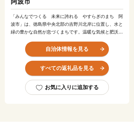
阿波市
「みんなでつくる 未来に誇れる やすらぎのまち 阿
波市」は、徳島県中央北部の吉野川北岸に位置し、水と
緑の豊かな自然が息づくまちです。温暖な気候と肥沃な
土壌を生かし、品質の高い農産物や果物の産地となって
います。歴史や文化資源にも恵まれ、国の天然記念物で
自治体情報を見る
ある「阿波の土柱」や市内に四ヵ寺ある四国霊場札所、
柿原堰など人々を癒す多様な名所旧跡が存在していま
すべての返礼品を見る
す。
お気に入りに追加する