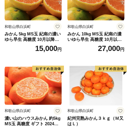
和歌山県白浜町
和歌山県白浜町
みかん 5kg MS玉 紀南の濃い
みかん 10kg MS玉 紀南の濃
ゆら早生 高糖度 10月以降発
いゆら早生 高糖度 10月以降
送 マルチ被覆栽培
発送 マルチ被覆栽培
15,000
27,000
円
円
和歌山県白浜町
和歌山県白浜町
濃い山のハウスみかん 約5kg
紀州完熟みかん３ｋｇ（Ｍ又
MS玉 高糖度 ギフト 2024年7
はＬ）