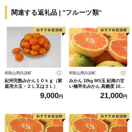
関連する返礼品 | "フルーツ類"
和歌山県白浜町
和歌山県白浜町
紀州完熟みかん１０ｋｇ（家
みかん 10kg MS玉 紀南の甘
庭用大玉・２Ｌ又は３Ｌ）
い極早生みかん 高糖度 10月
以降発送 マルチ被覆栽培
9,000
21,000
円
円