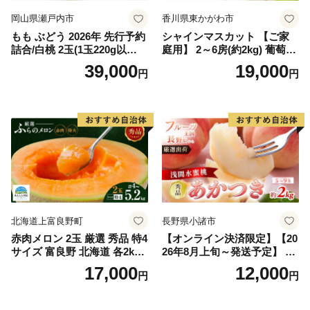
岡山県瀬戸内市
香川県東かがわ市
もも ぶどう 2026年 先行予約
シャインマスカット 【ご家
詰合/白桃 2玉(1玉220g以
庭用】 2～6房(約2kg) 葡萄 ぶ
上)・シャインマスカット 晴
どう ブドウ フルーツ 果物 く
39,000
19,000
円
円
王 2房(1房480g以上) 化粧箱
だもの 果実 旬の果物 旬のフ
入り 岡山県産 国産 フルーツ
ルーツ 香川 香川県 東かがわ
果物 ギフト
市
北海道上富良野町
長野県小諸市
赤肉メロン 2玉 厳選 秀品 特4
【オンライン決済限定】【20
サイズ 富良野 北海道 各2kg
26年8月上旬～発送予定】 先
～2.6kg 2玉 セット ファーム
行予約 「浅間水蜜桃プレミ
17,000
12,000
円
円
富良野 メロン めろん 果物 く
アム」 もも あかつき 秀品 約
だもの フルーツ デザート 旬
2kg 5～9玉 贈答品 ふるさと
の果物 旬のフルーツ
納税 果物 桃 フルーツ モモ