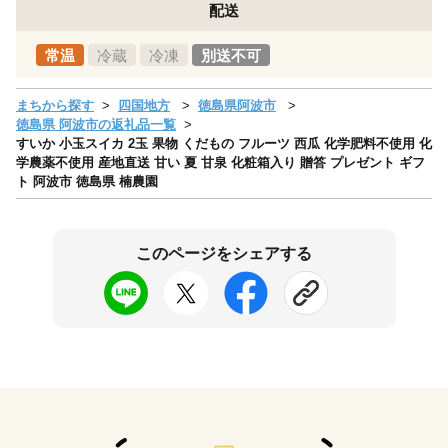
配送
常温
冷蔵
冷凍
別送不可
まちから探す
四国地方
徳島県阿波市
徳島県 阿波市の返礼品一覧
すいか 小玉スイカ 2玉 果物 くだもの フルーツ 西瓜 化学肥料不使用 化
学農薬不使用 産地直送 甘い 夏 甘泉 化粧箱入り 贈答 プレゼント ギフ
ト 阿波市 徳島県 楠農園
このページをシェアする