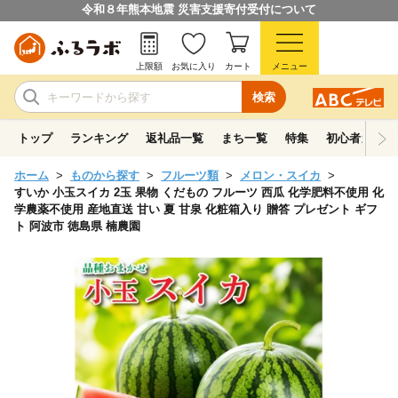
令和８年熊本地震 災害支援寄付受付について
上限額
お気に入り
カート
メニュー
検索
トップ
ランキング
返礼品一覧
まち一覧
特集
初心者ガイド
ホーム
ものから探す
フルーツ類
メロン・スイカ
すいか 小玉スイカ 2玉 果物 くだもの フルーツ 西瓜 化学肥料不使用 化
学農薬不使用 産地直送 甘い 夏 甘泉 化粧箱入り 贈答 プレゼント ギフ
ト 阿波市 徳島県 楠農園