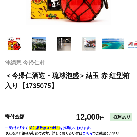
沖縄県 今帰仁村
＜今帰仁酒造・琉球泡盛＞結玉 赤 紅型箱
入り【1735075】
12,000
寄付金額
在庫あり
円
一度に決済する
返礼品数は３つ以内
を推奨しております。
🔰ふるさと納税が初めての方、詳しく知りたい方は
こちら
でご確認ください。