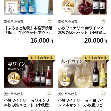
愛知県小牧市
愛知県小牧市
【ふるさと納税】本格芋焼酎
小牧ワイナリー 赤ワイン２
『Sun』芋グラッセ アウトド
本飲み比べセット（小牧産ぶ
ア ソロキャンプ ベランピン
どう100％使用）
16,000
20,000
円
円
グ 巣ごもり 就労支援
愛知県小牧市
愛知県小牧市
小牧ワイナリー 赤ワイン３
小牧ワイナリー 赤・白ワイ
本飲み比べセット（小牧産ぶ
ン２本セット（小牧産ぶどう
どう100％使用）
100％使用）