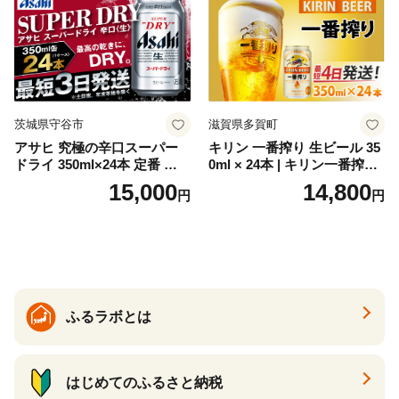
ソーダ割り アルコール ロッ
ク ソーダ ジントニック 】
茨城県守谷市
滋賀県多賀町
アサヒ 究極の辛口スーパー
キリン 一番搾り 生ビール 35
ドライ 350ml×24本 定番 ビー
0ml × 24本 | キリン一番搾り
ル 缶ビール 酒 お酒 アルコー
キリンビール 一番搾り ビー
15,000
14,800
円
円
ル 辛口
ル 24缶 きりんいちばんしぼ
り キリン一番搾り びーる 1
ケース 24缶 24本 キリン一番
搾り KIRIN きりん 麒麟 キリ
ン一番搾り いちばんしぼり
キリン一番搾り 父の日 ちち
の日
ふるラボとは
はじめてのふるさと納税