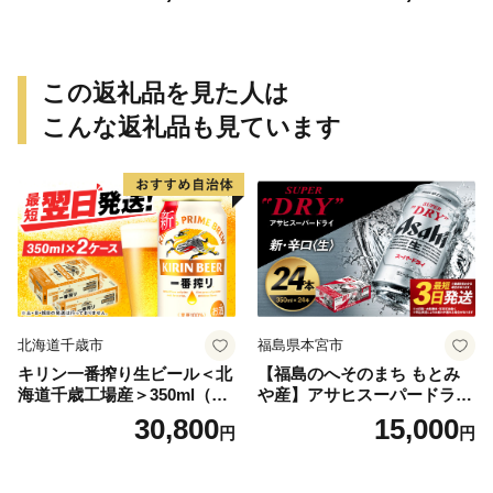
この返礼品を見た人は
こんな返礼品も見ています
北海道千歳市
福島県本宮市
キリン一番搾り生ビール＜北
【福島のへそのまち もとみ
海道千歳工場産＞350ml（24
や産】アサヒスーパードライ
本） 2ケース
350ml×24本 合計8.4L 1ケー
30,800
15,000
円
円
ス アルコール度数5% 缶ビー
ル お酒 ビール アサヒ スーパ
ードライ super dry 24缶 辛