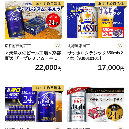
口 送料無料 カメイ 本宮市
【07214-0206】
京都府長岡京市
北海道恵庭市
＜天然水のビール工場＞京都
サッポロクラシック350ml×2
直送 ザ・プレミアム・モル
4本【930010101】
ツ 350ml×24本 プレモル [149
22,000
17,000
円
円
5]