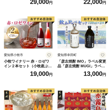
29,000
22,000
円
円
愛知県小牧市
愛知県幸田町
小牧ワイナリー 赤・ロゼワ
「彦左焼酎 IMO」ラベル変更
イン２本セット（小牧産ぶど
品「彦左焼酎 MUGI」ラベル
う100％使用）
変更品 飲み比べ セット 合計
19,000
13,000
円
円
2本 720ml×各1本 25度 焼酎
お酒 麦焼酎 芋焼酎