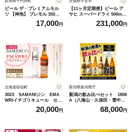
群馬県千代田町
茨城県守谷市
ビール ザ・プレミアムモル
【11ヶ月定期便】ビール ア
ツ 【神泡】 プレモル 350ml
サヒ スーパードライ 500ml 2
× 24本 サントリー〈天然水の
4本 1ケース×11ヶ月 | アサヒ
17,000
231,000
円
円
ビール工場〉群馬※沖縄・離
ビール 究極の辛口 酒 お酒 ア
島地域へのお届け不可
ルコール 生ビール Asahi ア
サヒビール スーパードライ s
uper dry 11回 缶ビール 缶 ギ
フト 内祝い 茨城県守谷市 送
料無料
北海道様似町
新潟県新潟県庁
3023 SAMANIジン EMA
新潟の飲み比べセット 1806
WRIイチゴリキュール セッ
A（八海山・久保田・雪中
ト（箱入り）【大人の味 酒
梅・越乃寒梅・かたふね・千
20,000
68,000
円
円
お酒 洋酒 スピリッツ クラフ
代の光）
トジン 国産 sake SAKE gin
GIN liqueur LIQUEUR お酒
セット 詰め合わせ カクテル