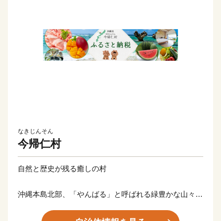
なきじんそん
今帰仁村
自然と歴史が残る癒しの村
沖縄本島北部、「やんばる」と呼ばれる緑豊かな山々が
広がる地域にあり、悠久の歴史や文化など先人の残した
景観が色濃く残るいやしのむらです。豊かな土壌に育ま