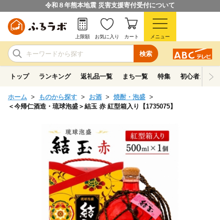
令和８年熊本地震 災害支援寄付受付について
上限額
お気に入り
カート
メニュー
検索
トップ
ランキング
返礼品一覧
まち一覧
特集
初心者ガイド
ホーム
ものから探す
お酒
焼酎・泡盛
＜今帰仁酒造・琉球泡盛＞結玉 赤 紅型箱入り【1735075】