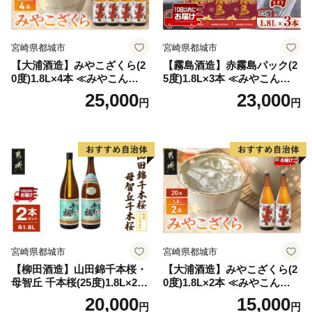
宮崎県都城市
宮崎県都城市
【大浦酒造】みやこざくら(2
【霧島酒造】赤霧島パック(2
0度)1.8L×4本 ≪みやこんじょ
5度)1.8L×3本 ≪みやこんじょ
特急便≫_AD-0771
特急便≫_23-07-K03P-1800-3
25,000
23,000
円
円
-Q
宮崎県都城市
宮崎県都城市
【柳田酒造】山田錦千本桜・
【大浦酒造】みやこざくら(2
母智丘 千本桜(25度)1.8L×2本
0度)1.8L×2本 ≪みやこんじょ
≪みやこんじょ特急便≫_AC
特急便≫_MJ-0771
20,000
15,000
円
円
-0751