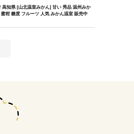
 高知県 [山北温室みかん] 甘い 秀品 温州みか
品種 蜜柑 糖度 フルーツ 人気 みかん温室 販売中