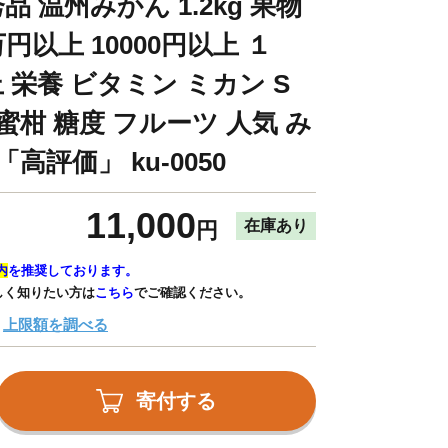
品 温州みかん 1.2kg 果物
円以上 10000円以上 １
栄養 ビタミン ミカン S
種 蜜柑 糖度 フルーツ 人気 み
高評価」 ku-0050
11,000
在庫あり
円
内
を推奨しております。
しく知りたい方は
こちら
でご確認ください。
上限額を調べる
寄付する