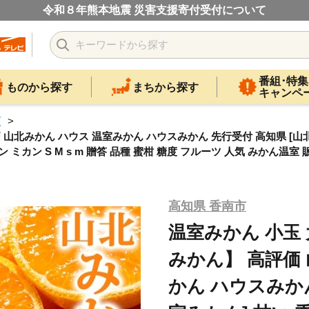
令和８年熊本地震 災害支援寄付受付について
番組･特集
ものから探す
まちから探す
キャンペ
類
 山北みかん ハウス 温室みかん ハウスみかん 先行受付 高知県 [山北温
ミカン S M s m 贈答 品種 蜜柑 糖度 フルーツ 人気 みかん温室 販
高知県 香南市
温室みかん 小玉 
みかん】 高評価
かん ハウスみかん