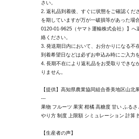
さい。
2. 返礼品到着後、すぐに状態をご確認く
を期していますが万が一破損等があった場
0120-01-9625（ヤマト運輸株式会社）
絡ください。
3. 発送期日内において、お分かりになる
到着希望日などは必ずお申込み時にご入力
4. 長期不在により返礼品をお受取りでき
りません。
【提供】高知県農業協同組合香美地区山北
---
果物 フルーツ 果実 柑橘 高糖度 甘い ふる
やり方 制度 上限額 シミュレーション 計算 
【生産者の声】