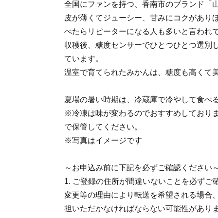
全国にファンを持つ、香南市のブランド「
皮が薄くてジューシー、甘みにコクがあり
べたらリピーターになる人も多いと言われ
収穫後、糖度センサーでひとつひとつ選別
ています。
温室で育てられたみかんは、糖度も高くて
夏場の暑い時期は、冷蔵庫で冷やして食べ
※冷凍は味が変わるのでおすすめしており
で保管してください。
※写真はイメージです
～お申込み前に下記を必ずご確認ください
1. ご登録の住所が間違いないことを必ず
変更等の理由により転送を希望される場合
担いただかなければならない可能性があり