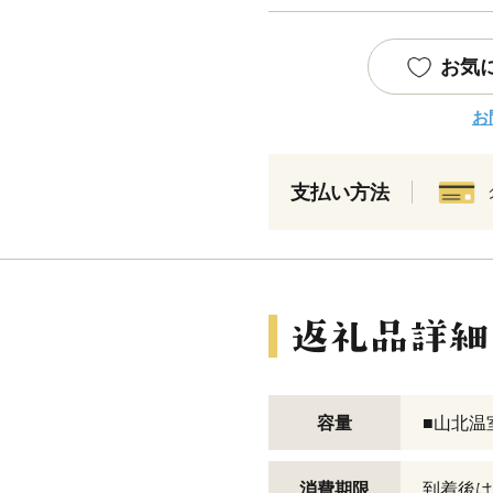
お気
お
支払い方法
容量
■山北温室
消費期限
到着後は