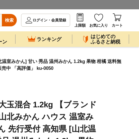
検索
ログイン・会員登録
上限額
お気に入り
カート
はじめての
ランキング
ーン
ふるさと納税
室みかん] 甘い 秀品 温州みかん 1.2kg 果物 柑橘 送料無
売中 「高評価」 ku-0050
大玉混合 1.2kg 【ブランド
 山北みかん ハウス 温室み
 先行受付 高知県 [山北温