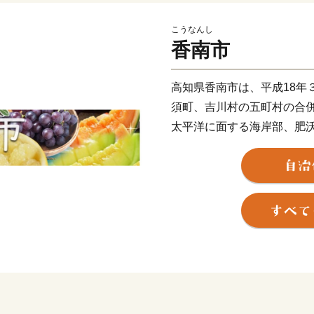
こうなんし
香南市
高知県香南市は、平成18年
須町、吉川村の五町村の合
太平洋に面する海岸部、肥
なり、市内を物部川、香宗
元気で豊かなまちです。
香南市へのご寄附、誠にあ
これからも元気なまち！香
♪