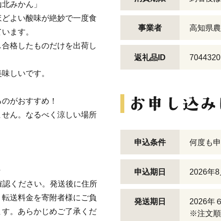
山北みかん」
ほどよい酸味が絶妙で一度食
事業者
高知県農
ています。
し合格したものだけを出荷し
返礼品ID
7044320
美味しいです。
るのがおすすめ！
ません。なるべく涼しい場所
申込条件
何度も申
～
申込期日
2026年
ご確認ください。発送後に住所
、転送料金を寄附者様にご負
発送期日
2026
ます。あらかじめご了承くだ
※注文順