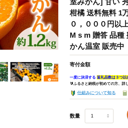
室みかん] 甘い 秀
柑橘 送料無料 1万
０，０００円以上 
M s m 贈答 品
かん温室 販売中 「
寄付金額
一度に決済する
返礼品数は３つ以
🔰ふるさと納税が初めての方、詳
仕組みについて知る
数量