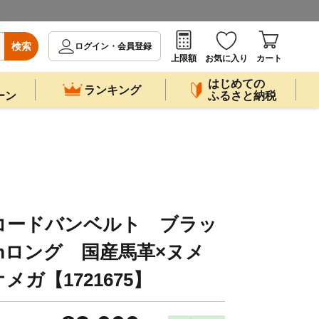
検索
ログイン・会員登録
上限額
お気に入り
カート
はじめての
ランキング
ーン
ふるさと納税
コードバンベルト ブラッ
cmロング 国産馬革×ヌメ
ガ【1721675】