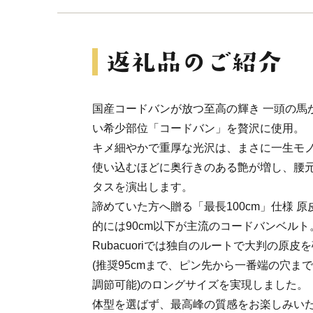
国産コードバンが放つ至高の輝き 一頭の馬
い希少部位「コードバン」を贅沢に使用。
キメ細やかで重厚な光沢は、まさに一生モ
使い込むほどに奥行きのある艶が増し、腰
タスを演出します。
諦めていた方へ贈る「最長100cm」仕様 
的には90cm以下が主流のコードバンベルト
Rubacuoriでは独自のルートで大判の原皮を
(推奨95cmまで、ピン先から一番端の穴ま
調節可能)のロングサイズを実現しました。
体型を選ばず、最高峰の質感をお楽しみい