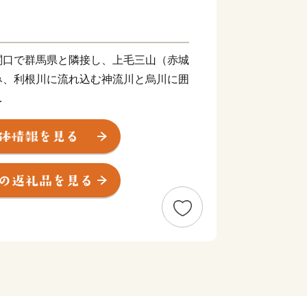
関口で群馬県と隣接し、上毛三山（赤城
み、利根川に流れ込む神流川と烏川に囲
、国道17号線・254号線があり、交
首都圏へのベッドタウンとしても住宅街
27年には関越自動車道上里スマート
スが格段に向上しています。
良さ」を感じていただき、ぜひ一度お
す。