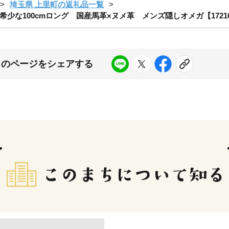
埼玉県 上里町の返礼品一覧
な100cmロング 国産馬革×ヌメ革 メンズ隠しオメガ【17216
このページをシェアする