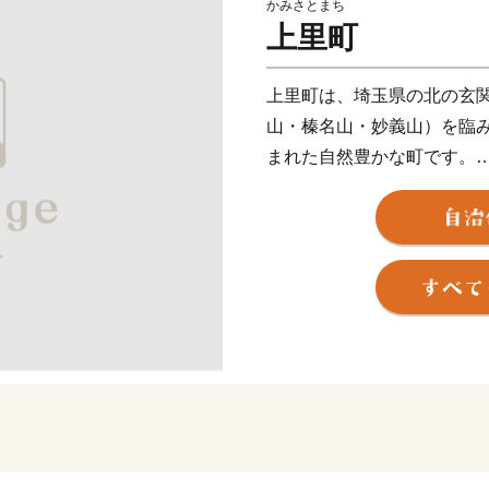
かみさとまち
上里町
上里町は、埼玉県の北の玄
山・榛名山・妙義山）を臨
まれた自然豊かな町です。
また、JR高崎線神保原駅や
通も非常に便利な場所で、
が形成されてきました。平成
インターが開通し、アクセ
返礼品を通じて「上里町の
越しいただければと思いま