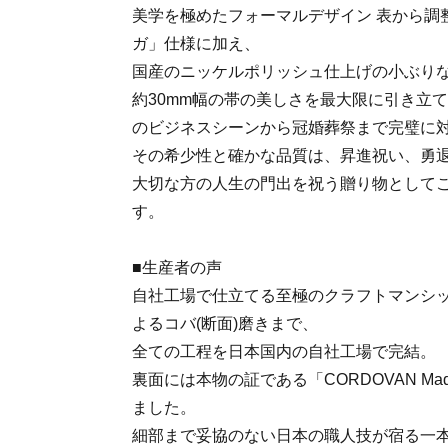
美学を極めたフォーマルデザイン 表から調
ガ」仕様に加え、
国産のニッケルポリッシュ仕上げの小ぶり
約30mm幅の帯の美しさを最大限に引き立
のビジネスシーンから冠婚葬祭まで完璧に
その希少性と確かな品質は、昇進祝い、勇
大切な方の人生の門出を祝う贈り物として
す。
■生産者の声
自社工場で仕立てる至極のクラフトマンシッ
よるコバ(断面)磨きまで、
全ての工程を日本国内の自社工場で完結。
裏面には本物の証である「CORDOVAN Made
ました。
細部まで妥協のない日本の職人技が宿る一