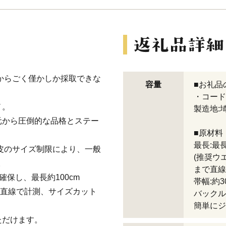
からごく僅かしか採取できな
容量
■お礼品
・コード
ノ。
製造地:
元から圧倒的な品格とステー
■原材料
最長:最長
原皮のサイズ制限により、一般
(推奨ウ
。
まで直線
確保し、最長約100cm
帯幅:約3
で直線で計測、サイズカット
バックル
簡単にジ
ただけます。