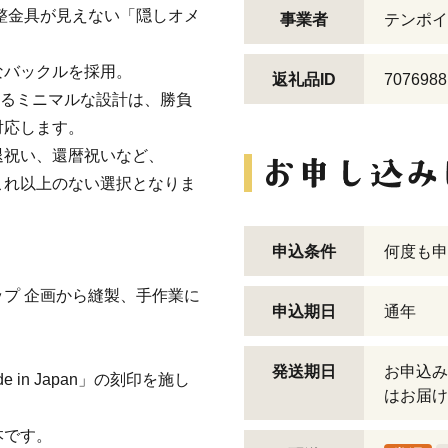
整金具が見えない「隠しオメ
事業者
テンポイ
なバックルを採用。
返礼品ID
7076988
てるミニマルな設計は、勝負
対応します。
退祝い、還暦祝いなど、
これ以上のない選択となりま
申込条件
何度も申
プ 企画から縫製、手作業に
申込期日
通年
発送期日
お申込み
 in Japan」の刻印を施し
はお届け
本です。