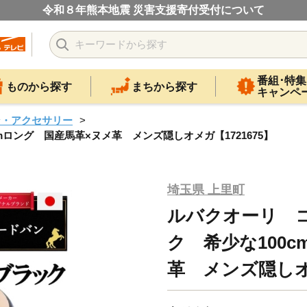
令和８年熊本地震 災害支援寄付受付について
番組･特集
ものから探す
まちから探す
キャンペ
ン・アクセサリー
ロング 国産馬革×ヌメ革 メンズ隠しオメガ【1721675】
埼玉県 上里町
ルバクオーリ 
ク 希少な100
革 メンズ隠しオメ