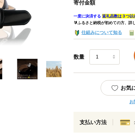
寄付金額
一度に決済する
返礼品数は３つ以
🔰ふるさと納税が初めての方、詳
仕組みについて知る
数量
お気
お
支払い方法