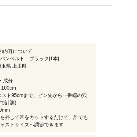
の内容について
バンベルト ブラック[1本]
埼玉県 上里町
・成分
100cm
エスト95cmまで、ピン先から一番端の穴
で計測)
0mm
を外して帯をカットするだけで、誰でも
ャストサイズへ調節できます