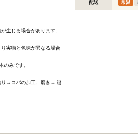
配送
常温
。
差が生じる場合があります。
より実物と色味が異なる場合
本のみです。
り→コバの加工、磨き→ 縫