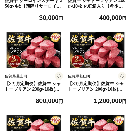
佐賀牛 サーロインステーキ 2
佐賀牛 シャトーブリアン 200
50g×4枚【霜降りサーロイン
g×10枚 化粧箱入り【希少部
ステーキ用 贈答用 高級肉 濃
位 究極 特上 フィレ肉 ヒレス
30,000
400,000
厚 サシ 美味しい 絶品 やわら
テーキ フィレステーキ やわ
円
円
か クリスマス パーティー イ
らか 上質 サシ 美味しい クリ
ベント お祝い ブランド肉】K
スマス パーティー イベント
030148
お祝い ブランド肉 贈答用】K
030149
佐賀県基山町
佐賀県基山町
【2カ月定期便】佐賀牛 シャ
【3カ月定期便】佐賀牛 シャ
トーブリアン 200g×10枚(計2
トーブリアン 200g×10枚(計3
0枚) 化粧箱入り【希少部位
0枚) 化粧箱入り【希少部位
800,000
1,200,000
究極 特上 フィレ肉 ヒレステ
究極 特上 フィレ肉 ヒレステ
円
円
ーキ フィレステーキ やわら
ーキ フィレステーキ やわら
か 上質 サシ 美味しい クリス
か 上質 サシ 美味しい クリス
マス パーティー イベント お
マス パーティー イベント お
祝い ブランド肉 贈答用】K0
祝い ブランド肉 贈答用】K0
30556
30557