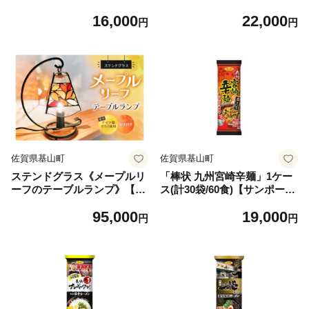
チゴ 苺 産地直送 農場直送 ヘ
チゴ 苺 産地直送 農場直送 ヘ
16,000
22,000
タ無し げんき農場 よつぼし
タ無し げんき農場 よつぼし
円
円
おいCベリー かおり野 紅ほっ
おいCベリー かおり野 紅ほっ
ぺ 恋みのり 小分け】K10004
ぺ 恋みのり 小分け】K10004
1
2
佐賀県基山町
佐賀県基山町
ステンドグラス《メープルリ
「棒状 九州宮崎辛麺」1ケー
ーフのテーブルランプ》【ス
ス(計30袋/60食)【サンポー
テンドグラス アイアン 置き
鶏ガラ醤油スープ ノンフライ
95,000
19,000
物 テーブルランプ レトロ か
中細ストレート麺 本格ご当地
円
円
わいい 贈り物 癒し 日本製 手
ラーメン】K001086
作り照明】K003150