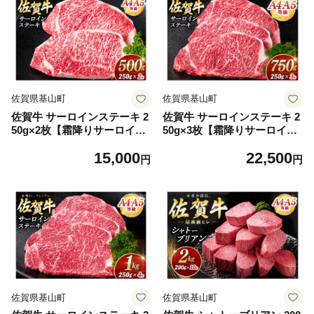
01092
佐賀県基山町
佐賀県基山町
佐賀牛 サーロインステーキ 2
佐賀牛 サーロインステーキ 2
50g×2枚【霜降りサーロイン
50g×3枚【霜降りサーロイン
ステーキ用 贈答用 高級肉 濃
ステーキ用 贈答用 高級肉 濃
15,000
22,500
厚 サシ 美味しい 絶品 やわら
厚 サシ 美味しい 絶品 やわら
円
円
か クリスマス パーティー イ
か クリスマス パーティー イ
ベント お祝い ブランド肉】K
ベント お祝い ブランド肉】K
030146
030147
佐賀県基山町
佐賀県基山町