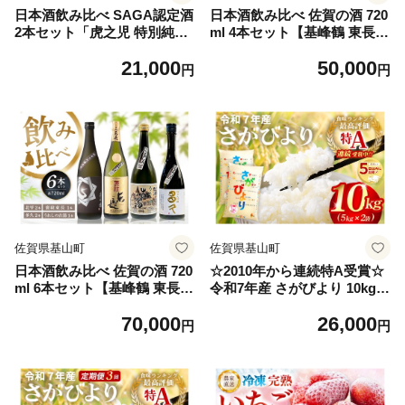
日本酒飲み比べ SAGA認定酒
日本酒飲み比べ 佐賀の酒 720
2本セット「虎之児 特別純米
ml 4本セット【基峰鶴 東長
酒 うれしの古湯」と「東鶴
東鶴 虎之児 佐賀ん酒 日本酒
21,000
50,000
純米大吟醸 多久」 720ml【佐
特別純米酒 純米大吟醸酒 地
円
円
賀ん酒 日本酒 飲み比べ 特別
酒 佐賀県産】K085048
純米 純米大吟醸 地酒 佐賀県
産 井手酒造 東鶴酒造】K085
047
佐賀県基山町
佐賀県基山町
日本酒飲み比べ 佐賀の酒 720
☆2010年から連続特A受賞☆
ml 6本セット【基峰鶴 東長
令和7年産 さがびより 10kg(5
東鶴 虎之児 佐賀ん酒 日本酒
kg×2袋)【特A米 米 ブランド
70,000
26,000
特別純米酒 純米大吟醸酒 地
米 冷めても美味い 5kg ふる
円
円
酒 佐賀県産】K085049
さと納税 kome okome 基山
町】K082003