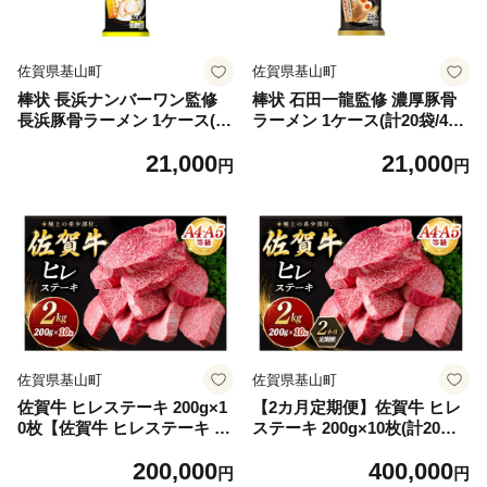
佐賀県基山町
佐賀県基山町
棒状 長浜ナンバーワン監修
棒状 石田一龍監修 濃厚豚骨
長浜豚骨ラーメン 1ケース(計
ラーメン 1ケース(計20袋/40
20袋/40食)【サンポー 長浜ナ
食)【サンポー 濃厚豚骨スー
21,000
21,000
ンバーワン監修 本場長浜豚骨
プ 中細めん ノンフライ】K0
円
円
極細ストレート麺 ノンフラ
01088
イ】K001087
佐賀県基山町
佐賀県基山町
佐賀牛 ヒレステーキ 200g×1
【2カ月定期便】佐賀牛 ヒレ
0枚【佐賀牛 ヒレステーキ フ
ステーキ 200g×10枚(計20枚)
ィレステーキ ヒレ肉 フィレ
【佐賀牛 ヒレステーキ フィ
200,000
400,000
やわらか 上質 サシ 美味しい
レステーキ ヒレ肉 フィレ や
円
円