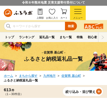
令和８年熊本地震 災害支援寄付受付について
上限額
お気に入り
カート
メニュー
検索
トップ
ランキング
返礼品一覧
まち一覧
特集
初心者ガイド
- 佐賀県 基山町 -
ふるさと納税返礼品一覧
ホーム
まちから探す
九州地方
佐賀県 基山町
ふるさと納税返礼品一覧
613
件
絞り込み・並び替え
（1～30件目）