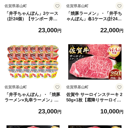
佐賀県基山町
佐賀県基山町
「井手ちゃんぽん」2ケース
「焼豚ラーメン」・「井手ち
（計24個）【サンポー 井手
ゃんぽん」各1ケース(計24個)
ちゃんぽん 野菜たっぷり 美
【サンポー ラーメン ちゃん
23,000
22,000
味いスープ 佐賀ちゃんぽん
ぽん 佐賀ちゃんぽん 九州と
円
円
人気店 監修】K001090
んこつ 美味いスープ 豚骨ス
ープ カップめん 焼豚 濃厚 コ
ラボ商品】K001091
佐賀県基山町
佐賀県基山町
「井手ちゃんぽん」・「焼豚
佐賀牛 サーロインステーキ 2
ラーメン×丸幸ラーメン」各1
50g×1枚【霜降りサーロイン
ケース(計24個)【サンポー ラ
ステーキ用 贈答用 高級肉 濃
23,000
10,000
ーメン ちゃんぽん 佐賀ちゃ
厚 サシ 美味しい 絶品 やわら
円
円
んぽん 九州とんこつ 美味い
か クリスマス パーティー イ
スープ 豚骨スープ カップめ
ベント お祝い ブランド肉】K
ん 焼豚 濃厚 コラボ商品】K0
030145