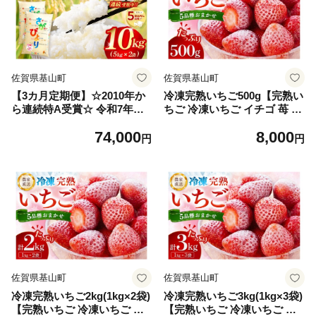
佐賀県基山町
佐賀県基山町
【3カ月定期便】☆2010年か
冷凍完熟いちご500g【完熟い
ら連続特A受賞☆ 令和7年産
ちご 冷凍いちご イチゴ 苺 産
さがびより 10kg(5kg×2袋)
地直送 農場直送 ヘタ無し げ
74,000
8,000
【特A米 さがびより 米 お米
んき農場 よつぼし おいCベリ
円
円
ごはん ご飯 白米 精米 ブラン
ー かおり野 紅ほっぺ 恋みの
ド ランキング 県産米 美味し
り】K100040
い kome okome 基山町】K08
2303
佐賀県基山町
佐賀県基山町
冷凍完熟いちご2kg(1kg×2袋)
冷凍完熟いちご3kg(1kg×3袋)
【完熟いちご 冷凍いちご イ
【完熟いちご 冷凍いちご イ