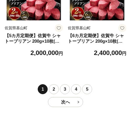
佐賀県基山町
佐賀県基山町
【5カ月定期便】佐賀牛 シャ
【6カ月定期便】佐賀牛 シャ
トーブリアン 200g×10枚(計5
トーブリアン 200g×10枚(計6
0枚) 化粧箱入り【希少部位
0枚) 化粧箱入り【希少部位
2,000,000
2,400,000
究極 特上 フィレ肉 ヒレステ
究極 特上 フィレ肉 ヒレステ
円
円
ーキ フィレステーキ やわら
ーキ フィレステーキ やわら
か 上質 サシ 美味しい クリス
か 上質 サシ 美味しい クリス
マス パーティー イベント お
マス パーティー イベント お
祝い ブランド肉 贈答用】K0
祝い ブランド肉 贈答用】K0
30558
30559
1
2
3
4
5
次へ