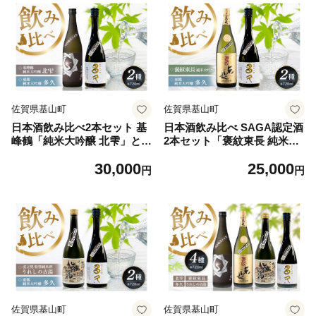
佐賀県基山町
佐賀県基山町
日本酒飲み比べ2本セット 基
日本酒飲み比べ SAGA認定酒
峰鶴「純米大吟醸 北雫」とS
2本セット「褒紋東長 純米大
AGA認定酒 東鶴「純米大吟
吟醸」と「東鶴 純米大吟醸
30,000
25,000
醸 多久」 720ml【佐賀ん酒
多久」 720ml【佐賀ん酒 日本
円
円
日本酒 飲み比べ 純米大吟醸
酒 飲み比べ 純米大吟醸 地酒
地酒 佐賀県産 基山商店 東鶴
佐賀県産 瀬頭酒造 東鶴酒
酒造】K085045
造】K085046
佐賀県基山町
佐賀県基山町