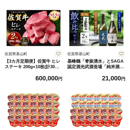
クリスマス パーティー イベ
わらか 上質 サシ 美味しい ク
ント お祝い ブランド肉】K0
リスマス パーティー イベン
30150
ト お祝い ブランド肉】K030
562
佐賀県基山町
佐賀県基山町
【3カ月定期便】佐賀牛 ヒレ
基峰鶴「脊振湧水」とSAGA
ステーキ 200g×10枚(計30枚)
認定酒光武酒造場「純米酒光
【佐賀牛 ヒレステーキ フィ
武」飲み比べ合計2本セット
600,000
21,000
レステーキ ヒレ肉 フィレ や
【佐賀ん酒 佐賀の酒 日本酒
円
円
わらか 上質 サシ 美味しい ク
純米酒 和食 脊振山系 湧水 地
リスマス パーティー イベン
酒 蔵元】K029008
ト お祝い ブランド肉】K030
563