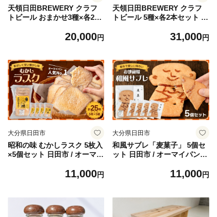
天領日田BREWERY クラフ
天領日田BREWERY クラフ
トビール おまかせ3種×各2本
トビール 5種×各2本セット 地
セット 計6本 地ビール ビー
ビール ビール 瓶ビール 飲み
20,000
31,000
ル 瓶ビール 飲み比べ 日田市
比べ 日田市 / 株式会社HK企
円
円
/ 株式会社HK企画 [ARDG00
画 [ARDG006]
5]
大分県日田市
大分県日田市
昭和の味 むかしラスク 5枚入
和風サブレ「麦菓子」 5個セ
×5個セット 日田市 / オーマイ
ット 日田市 / オーマイパン有
パン有限会社 [ARGN001]
限会社 [ARGN002]
11,000
11,000
円
円