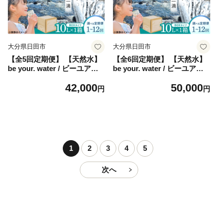
大分県日田市
大分県日田市
【全5回定期便】 【天然水】
【全6回定期便】 【天然水】
be your. water / ビーユアウ
be your. water / ビーユアウ
ォーター 10L×1箱 飲料水 水
ォーター 10L×1箱 飲料水 水
42,000
50,000
みず 備蓄 防災 天然水 日田
みず 備蓄 防災 天然水 日田
円
円
市 / 株式会社H.E.F [ARGL00
市 / 株式会社H.E.F [ARGL00
5]
6]
1
2
3
4
5
次へ