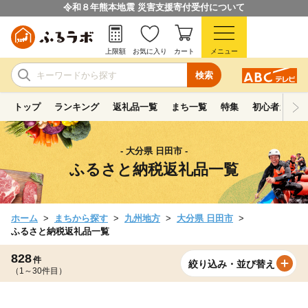
令和８年熊本地震 災害支援寄付受付について
上限額
お気に入り
カート
メニュー
検索
トップ
ランキング
返礼品一覧
まち一覧
特集
初心者ガイド
- 大分県 日田市 -
ふるさと納税返礼品一覧
ホーム
まちから探す
九州地方
大分県 日田市
ふるさと納税返礼品一覧
828
件
絞り込み・並び替え
（1～30件目）