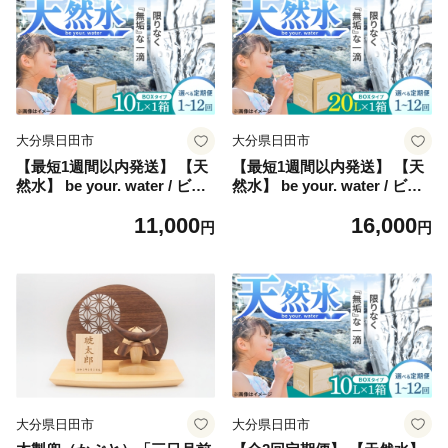
大分県日田市
大分県日田市
【最短1週間以内発送】 【天
【最短1週間以内発送】 【天
然水】 be your. water / ビー
然水】 be your. water / ビー
ユアウォーター 10L×1箱 飲
ユアウォーター 20L×1箱 飲
11,000
16,000
料水 水 みず 備蓄 防災 天然
料水 水 みず 備蓄 防災 天然
円
円
水 日田市 / 株式会社H.E.F
水 日田市 / 株式会社H.E.F [A
[ARGL001]
RGL013]
大分県日田市
大分県日田市