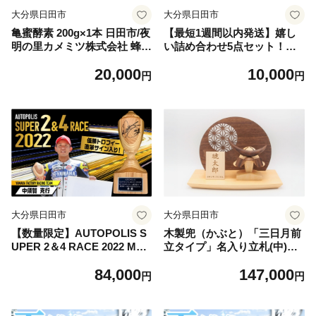
大分県日田市
大分県日田市
亀蜜酵素 200g×1本 日田市/夜
【最短1週間以内発送】嬉し
明の里カメミツ株式会社 蜂蜜
い詰め合わせ5点セット！大
ハチミツ 酵素 スッポン すっ
分県産干し椎茸 椎茸 どんこ
20,000
10,000
ぽん [AREN006]
こうこ こうしん スライス 日
円
円
田市 / 高木商店 [AREX004]
大分県日田市
大分県日田市
【数量限定】AUTOPOLIS S
木製兜（かぶと）「三日月前
UPER 2＆4 RACE 2022 MFJ
立タイプ」名入り立札(中)
SUPER BIKE Round.3 JSB1
端午の節句 五月人形 日田市 /
84,000
147,000
000 WINNER'S TROPHY 優
合同会社ウッドアート楽 [AR
円
円
勝トロフィー 日田杉トロフィ
DN046]
ー 中須賀克行 レース オート
ポリス バイク [ARCY014]