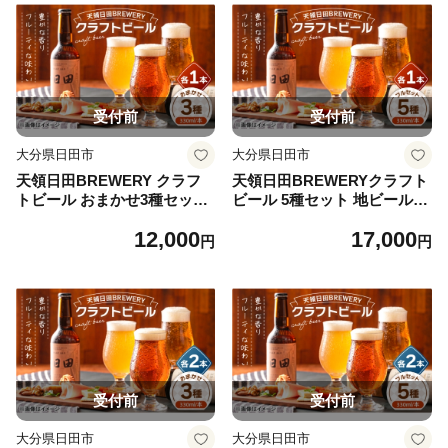
受付前
受付前
大分県日田市
大分県日田市
天領日田BREWERY クラフ
天領日田BREWERYクラフト
トビール おまかせ3種セット
ビール 5種セット 地ビール
地ビール ビール 瓶ビール 飲
ビール 瓶ビール 飲み比べ 日
12,000
17,000
み比べ 日田市 / 株式会社HK
田市 / 株式会社HK企画 [ARD
円
円
企画 [ARDG003]
G004]
受付前
受付前
大分県日田市
大分県日田市