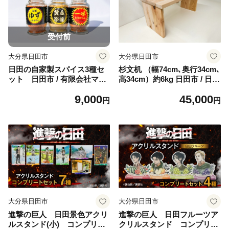
受付前
大分県日田市
大分県日田市
日田の自家製スパイス3種セ
杉文机 （幅74cm､奥行34cm､
ット 日田市 / 有限会社マル
高34cm）約6kg 日田市 / 日田
カ農園(トマトファーム) [AR
家具工業会 [ARBE001]
9,000
45,000
AH004]
円
円
大分県日田市
大分県日田市
進撃の巨人 日田景色アクリ
進撃の巨人 日田フルーツア
ルスタンド(小) コンプリー
クリルスタンド コンプリー