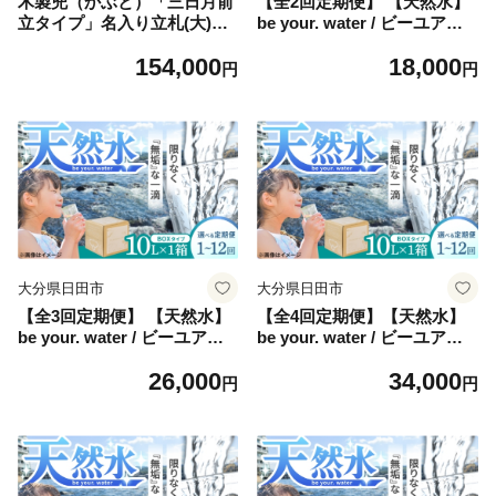
木製兜（かぶと）「三日月前
【全2回定期便】 【天然水】
立タイプ」名入り立札(大)
be your. water / ビーユアウ
端午の節句 五月人形 日田市 /
ォーター 10L×1箱 飲料水 水
154,000
18,000
合同会社ウッドアート楽 [AR
みず 備蓄 防災 天然水 日田
円
円
DN047]
市 / 株式会社H.E.F [ARGL00
2]
大分県日田市
大分県日田市
【全3回定期便】 【天然水】
【全4回定期便】【天然水】
be your. water / ビーユアウ
be your. water / ビーユアウ
ォーター 10L×1箱 飲料水 水
ォーター 10L×1箱 飲料水 水
26,000
34,000
みず 備蓄 防災 天然水 日田
みず 備蓄 防災 天然水 日田
円
円
市 / 株式会社H.E.F [ARGL00
市 / 株式会社H.E.F [ARGL00
3]
4]