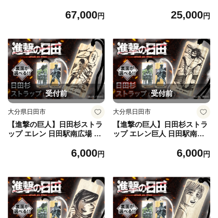
ト7種セット [ARBV008]
ト4種セット [ARBV009]
67,000
25,000
円
円
受付前
受付前
大分県日田市
大分県日田市
【進撃の巨人】日田杉ストラ
【進撃の巨人】日田杉ストラ
ップ エレン 日田駅南広場 グ
ップ エレン巨人 日田駅南広
ッズ 進撃の巨人 日田市 ／ 有
場 グッズ 進撃の巨人 日田市
6,000
6,000
限会社丸記屋 [ARGH005]
／ 有限会社丸記屋 [ARGH00
円
円
7]