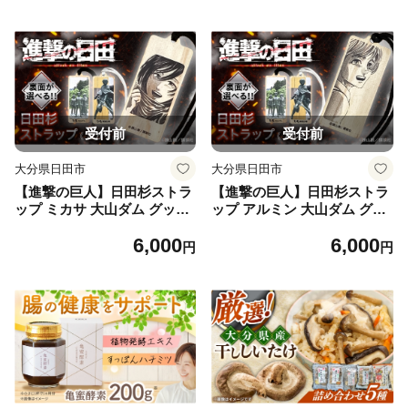
受付前
受付前
大分県日田市
大分県日田市
【進撃の巨人】日田杉ストラ
【進撃の巨人】日田杉ストラ
ップ ミカサ 大山ダム グッズ
ップ アルミン 大山ダム グッ
進撃の巨人 日田市／有限会社
ズ 聖地巡礼 進撃の巨人 日田
6,000
6,000
丸記屋 進撃の巨人 [ARGH00
市 ／ 有限会社丸記屋 [ARGH
円
円
8]
010]