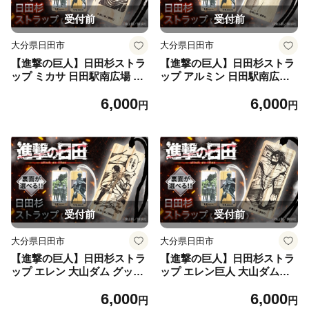
受付前
受付前
大分県日田市
大分県日田市
【進撃の巨人】日田杉ストラ
【進撃の巨人】日田杉ストラ
ップ ミカサ 日田駅南広場 グ
ップ アルミン 日田駅南広場
ッズ 進撃の巨人 日田市／有
グッズ 進撃の巨人 日田市 ／
6,000
6,000
限会社丸記屋 進撃の巨人 [A
有限会社丸記屋 [ARGH011]
円
円
RGH009]
受付前
受付前
大分県日田市
大分県日田市
【進撃の巨人】日田杉ストラ
【進撃の巨人】日田杉ストラ
ップ エレン 大山ダム グッズ
ップ エレン巨人 大山ダムグ
進撃の巨人 日田市 ／ 有限会
ッズ 進撃の巨人 日田市 ／ 有
6,000
6,000
社丸記屋 [ARGH004]
限会社丸記屋 [ARGH006]
円
円