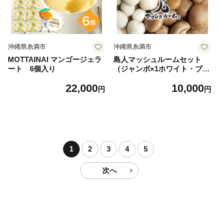
沖縄県糸満市
沖縄県糸満市
MOTTAINAI マンゴージェラ
島人マッシュルームセット
ート 6個入り
（ジャンボ×1ホワイト・ブラ
ウン各100gセット） マッシ
22,000
10,000
ュルーム きのこ詰合せセット
円
円
ホワイトマッシュルーム ブラ
ウンマッシュルーム 栄養豊富
低カロリー 糸満市 沖縄県
1
2
3
4
5
次へ