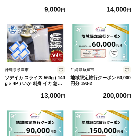
9,000
14,000
円
円
沖縄県糸満市
沖縄県糸満市
ソデイカ スライス 560g ( 140
地域限定旅行クーポン 60,000
g × 4P ) いか 刺身 イカ 急速
円分 193-2
冷凍 真空パック 小分け カッ
13,000
200,000
ト済み イカ刺し 訳あり 訳ア
円
円
リ 簡易包装 いか刺身 お徳用
直送 海産物 沖縄 グルメ 海産
物 産地直送 冷凍保存 半年 長
期保存 沖縄県 糸満市 那覇魚
類