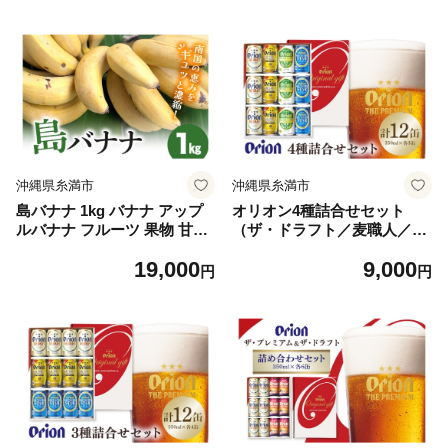
沖縄県糸満市
沖縄県糸満市
島バナナ 1kg バナナ アップ
オリオン4種詰合せセット
ルバナナ フルーツ 果物 甘い
（ザ・ドラフト／麦職人／ゼ
スムージー フルーティー 完
ロライフ／サザンスター）35
19,000
9,000
熟 濃厚 もっちり ねっとり 南
0ml×各3本 オリオンビール
円
円
国 お取り寄せ 沖縄 糸満市
ビール 沖縄県 糸満市 36-42