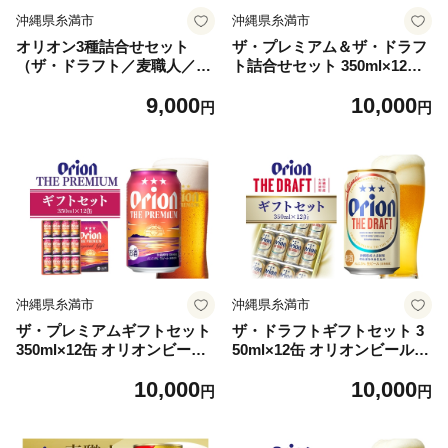
沖縄県糸満市
沖縄県糸満市
オリオン3種詰合せセット
ザ・プレミアム＆ザ・ドラフ
（ザ・ドラフト／麦職人／サ
ト詰合せセット 350ml×12缶
ザンスター）350ml×各4本 オ
オリオンビール ビール 沖縄
9,000
10,000
リオンビール ビール 沖縄県
県 糸満市 36-40
円
円
糸満市 36-41
沖縄県糸満市
沖縄県糸満市
ザ・プレミアムギフトセット
ザ・ドラフトギフトセット 3
350ml×12缶 オリオンビール
50ml×12缶 オリオンビール
ビール 沖縄県 糸満市 36-39
ビール 沖縄県 糸満市 36-38
10,000
10,000
円
円