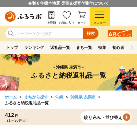
令和８年熊本地震 災害支援寄付受付について
上限額
お気に入り
カート
メニュー
検索
トップ
ランキング
返礼品一覧
まち一覧
特集
初心者ガイド
- 沖縄県 糸満市 -
ふるさと納税返礼品一覧
ホーム
まちから探す
沖縄
沖縄県 糸満市
ふるさと納税返礼品一覧
412
件
絞り込み・並び替え
（1～30件目）