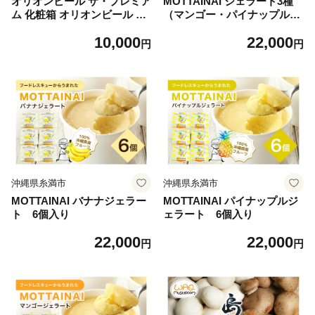
オリオンビール ザ・プレミア
MOTTAINAI ジェラート3種
ム 化粧箱 オリオンビール ビ
（マンゴー・パイナップル・
ール 沖縄県 糸満市 36-35
バナナ各2個入り） 6個セッ
10,000
22,000
ト
円
円
沖縄県糸満市
沖縄県糸満市
MOTTAINAI バナナジェラー
MOTTAINAI パイナップルジ
ト 6個入り
ェラート 6個入り
22,000
22,000
円
円