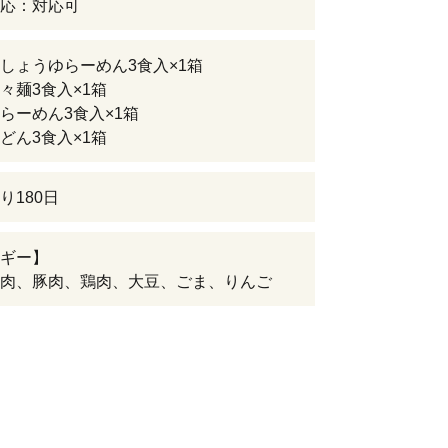
応：対応可
しょうゆらーめん3食入×1箱
々麺3食入×1箱
らーめん3食入×1箱
どん3食入×1箱
り180日
ギー】
肉、豚肉、鶏肉、大豆、ごま、りんご