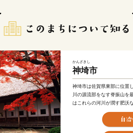
かんざきし
神埼市
神埼市は佐賀県東部に位置
川の源流部をなす脊振山を
はこれらの河川が潤す肥沃
ます。
市内には吉野ヶ里遺跡や歴
的、文化的遺産があり、様