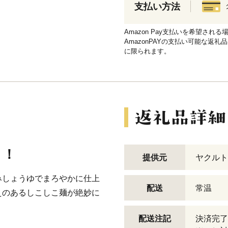
支払い方法
Amazon Pay支払いを希望さ
AmazonPAYの支払い可能な返礼
に限られます。
！！
提供元
ヤクルト
みしょうゆでまろやかに仕上
配送
常温
えのあるしこしこ麺が絶妙に
配送注記
決済完了