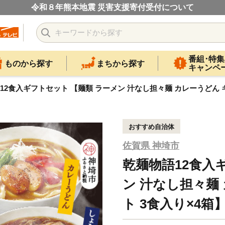
令和８年熊本地震 災害支援寄付受付について
番組･特集
ものから探す
まちから探す
キャンペ
12食入ギフトセット 【麺類 ラーメン 汁なし担々麺 カレーうどん ギフト
おすすめ自治体
佐賀県 神埼市
乾麺物語12食入
ン 汁なし担々麺
ト 3食入り×4箱】(