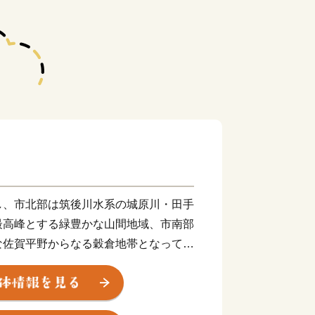
し、市北部は筑後川水系の城原川・田手
最高峰とする緑豊かな山間地域、市南部
な佐賀平野からなる穀倉地帯となってい
史的建造物、神社などの多くの歴史
々な郷土芸能や伝統行事が継承され、地