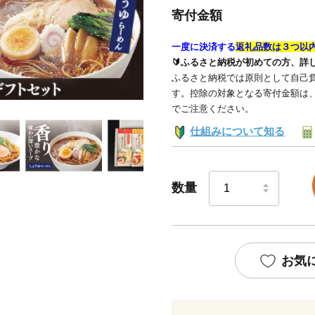
寄付金額
一度に決済する
返礼品数は３つ以
🔰ふるさと納税が初めての方、詳
ふるさと納税では原則として自己負
す。控除の対象となる寄付金額は
でご注意ください。
仕組みについて知る
数量
お気