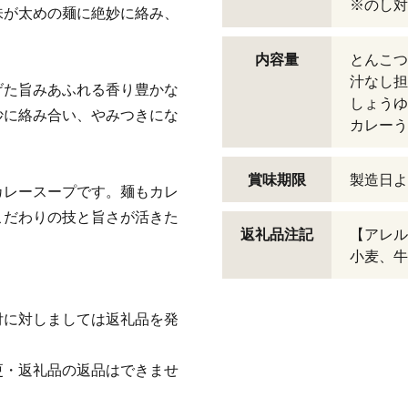
※のし対
味が太めの麺に絶妙に絡み、
内容量
とんこつ
汁なし担
げた旨みあふれる香り豊かな
しょうゆ
妙に絡み合い、やみつきにな
カレーう
賞味期限
製造日よ
カレースープです。麺もカレ
こだわりの技と旨さが活きた
返礼品注記
【アレル
小麦、牛
付に対しましては返礼品を発
更・返礼品の返品はできませ