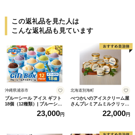
祝い 法事 法要 詰め合わせ お
取り寄せ 瓢箪 豊臣秀吉 焼印
個包装 贈り物 老舗 お茶菓子
この返礼品を見た人は
こんな返礼品も見ています
沖縄県浦添市
北海道別海町
ブルーシール アイス ギフト
べつかいのアイスクリーム屋
18個（12種類）| ブルーシー
さんプレミアムミルクリッチ
ルアイス ブルーシールアイ
12個（AP-01）（ 北海道アイ
23,000
22,000
円
円
スクリーム 着日指定可能 送
ス 北海道産アイス アイス ア
料無料 ジェラート 沖縄県 バ
イススイーツ アイスクリー
ースデー 贈り物 プレゼント
ム 北海道産アイスクリーム
誕生日 カップ 詰め合わせ バ
道産アイス 道産アイスクリ