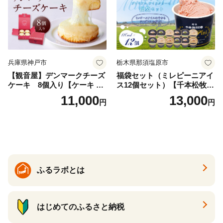
兵庫県神戸市
栃木県那須塩原市
【観音屋】デンマークチーズ
福袋セット（ミレピーニアイ
ケーキ 8個入り【ケーキ チ
ス12個セット）【千本松牧
ーズケーキ 人気スイーツ お
場】 ns025-014-12 【デザー
11,000
13,000
円
円
すすめスイーツ 神戸スイー
ト 詰め合わせ ギフト】
ツ 新感覚チーズケーキ おす
すめケーキ 兵庫県 神戸市 D0
910-17】
ふるラボとは
はじめてのふるさと納税