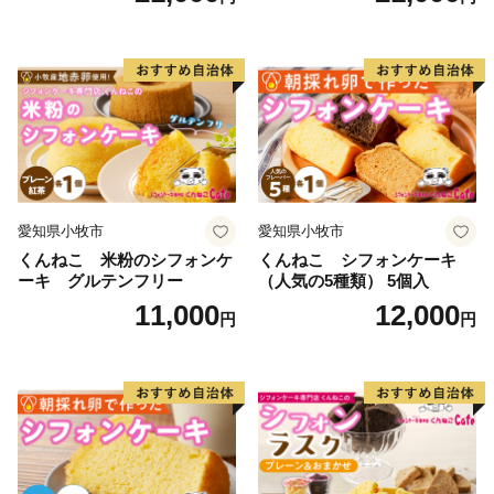
送料無料 誕生日 クリスマス
小牧市 送料無料 誕生日 クリ
お祝い ばら 花 フラワー デコ
スマス お祝い キャラクター
レーション ホールケーキ 日
デコレーションケーキ ホー
時指定可
ルケーキ 人形 かわいい こど
も
愛知県小牧市
愛知県小牧市
くんねこ 米粉のシフォンケ
くんねこ シフォンケーキ
ーキ グルテンフリー
（人気の5種類） 5個入
11,000
12,000
円
円