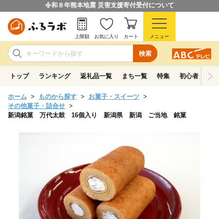
令和８年熊本地震 災害支援寄付受付について
上限額
お気に入り
カート
メニュー
検索
トップ
ランキング
返礼品一覧
まち一覧
特集
初心者ガイド
ホーム
ものから探す
お菓子・スイーツ
その他菓子・詰合せ
新潟銘菓 万代太鼓 16個入り 新潟県 新潟 ご当地 銘菓