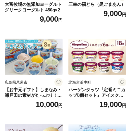
大富牧場の無添加ヨーグルト
三幸の福どら（黒ごまあん）
グリークヨーグルト 450g×2
9,000
円
9,000
円
広島県尾道市
北海道浜中町
【お中元ギフト】しまなみ・
ハーゲンダッツ『定番ミニカ
瀬戸田の素材がたっぷり！ジ
ップ8個セット』アイスクリ
ェラート8個
ーム アイス スイーツ デザー
10,000
19,000
円
円
ト_H0016-104