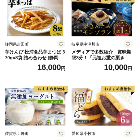
ラエティ | バニラ チョコレー
ーム ギフト 詰合せ 詰め合わ
ト ストロベリー ピスタチオ
せ ふるさと納税 ）
バニラ＆クッキー ウベ 沖縄
紅イモ 塩ちんすこう 沖縄シ
ークヮーサー 沖縄黒糖 琉球
ロイヤルミルクティ 沖縄パ
イン
静岡県吉田町
岐阜県中津川市
芋けんぴ 松浦食品芋まつば 3
メディアで多数紹介 賞味期
70g×8袋 詰め合わせ [静岡伊
限3分！「元祖お重の栗きん
勢丹(松浦食品) 静岡県 吉田町
とんモンブラン」 【未来の
16,000
10,000
円
円
22424274] 芋ケンピ セット
ご褒美】スイーツ 栗 モンブ
小袋 個包装 小分け
ラン くりきんとん デザート
ご褒美 お取り寄せ くり お菓
子 菓子 F4N-2298
佐賀県上峰町
愛知県小牧市