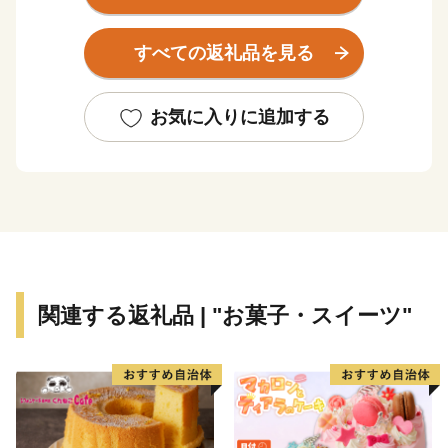
また635kmの海岸線は多様な漁場に恵まれており、ブ
すべての返礼品を見る
リ、イカ、ズワイガニなど様々な魚種が水揚げされ、佐
渡島ではカキの養殖が行われるなど、海の幸も豊富で
す。
お気に入りに追加する
本県は全域が豪雪地帯となっており、低温高湿度の環境
が保たれる「雪室」の特性を活かした食品熟成、冬に備
える様々な保存食など、昔から育まれた雪国の文化が今
も息づいています。
産業では、高度なものづくり技術が集積し、優れた技術
関連する返礼品 | "お菓子・スイーツ"
による美しいデザインの製品は海外からも求められてい
ます。
このように新潟県には素晴らしいものがたくさんありま
す。何よりまじめで温かい人々がいます。