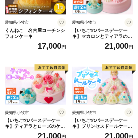
ふるさと納税をきっかけとして新潟県の魅力を感じてい
ただき、ぜひ本県にお越しください。お待ちしておりま
愛知県小牧市
愛知県小牧市
す！
くんねこ 名古屋コーチンシ
【いちごのバースデーケー
フォンケーキ
キ】マカロンとティアラのケ
ーキ スイーツ 日時指定可 デ
17,000
21,000
円
円
ザート 洋菓子 お取り寄せ 愛
知県 小牧市 送料無料 誕生日
クリスマス お祝い マカロン
デコレーションケーキ ホー
ルケーキ
愛知県小牧市
愛知県小牧市
【いちごのバースデーケー
【いちごのバースデーケー
キ】ティアラとローズのケー
キ】プリンセスドールケーキ
キ スイーツ デザート 洋菓
日時指定可 スイーツ デザー
21,000
21,000
円
円
子 お取り寄せ 愛知県 小牧市
ト 洋菓子 お取り寄せ 愛知県