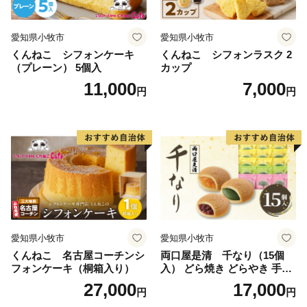
愛知県小牧市
愛知県小牧市
くんねこ シフォンケーキ
くんねこ シフォンラスク 2
（プレーン） 5個入
カップ
11,000
7,000
円
円
愛知県小牧市
愛知県小牧市
くんねこ 名古屋コーチンシ
両口屋是清 千なり（15個
フォンケーキ（桐箱入り）
入） どら焼き どらやき 手土
産 お土産 土産 丹波大納言小
27,000
17,000
円
円
豆 抹茶 林檎 りんご 慶事 お