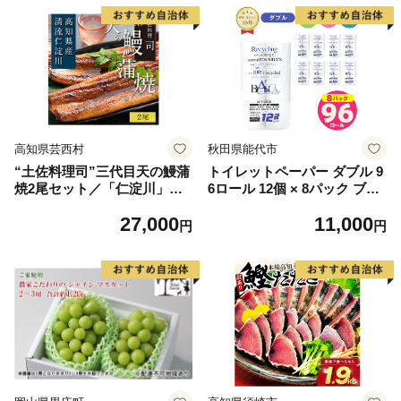
高知県芸西村
秋田県能代市
“土佐料理司”三代目天の鰻蒲
トイレットペーパー ダブル 9
焼2尾セット／「仁淀川」水
6ロール 12個 × 8パック ブラ
系の地下水使用 完全無投薬養
ンカ 再生紙 100％ 芯あり 日
27,000
11,000
殖 国産・高知県産〈高知市共
用品 消耗品 無香料 生活用品
円
円
通返礼品〉うなぎ 真空パック
備蓄 秋田県 能代市 送料無料
（ウナギう・たれセット）
《能代製紙》