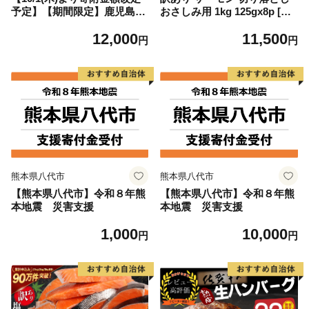
予定】【期間限定】鹿児島県
おさしみ用 1kg 125gx8p [足
大隅産うなぎ蒲焼4尾（400
利本店 宮城県 気仙沼市 2056
12,000
11,500
g） KN007-023
4313] 魚 魚介類 鮭 お刺し身
円
円
刺し身 刺身 生 生食 個包装
チリ銀鮭 銀鮭 海鮮 海鮮丼 魚
介
熊本県八代市
熊本県八代市
【熊本県八代市】令和８年熊
【熊本県八代市】令和８年熊
本地震 災害支援
本地震 災害支援
1,000
10,000
円
円