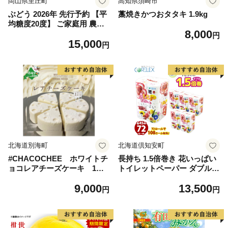
岡山県里庄町
高知県須崎市
ぶどう 2026年 先行予約 【平
藁焼きかつおタタキ 1.9kg
均糖度20度】 ご家庭用 農家
8,000
こだわりの シャイン マスカ
円
15,000
ット 2～3房 合計約1.2kg ブ
円
ドウ 葡萄 岡山県産 国産 フル
ーツ 果物 【 Nini farm 農家
直送 】
北海道別海町
北海道倶知安町
#CHACOCHEE ホワイトチ
長持ち 1.5倍巻き 花いっぱい
ョコレアチーズケーキ 1ホ
トイレットペーパー ダブル 4
ール(直径15cm)（北海道,別
5ｍ 計72ロール 全18種 花柄
9,000
13,500
海町,チーズ,ちーず,チーズケ
プリント ハーブ 香り付き 日
円
円
ーキ,ふるさと納税）
本製 まとめ買い 防災 常備品
ペーパー エコ 日用雑貨 消耗
品 備蓄 送料無料 北海道 倶知
安町 日用品