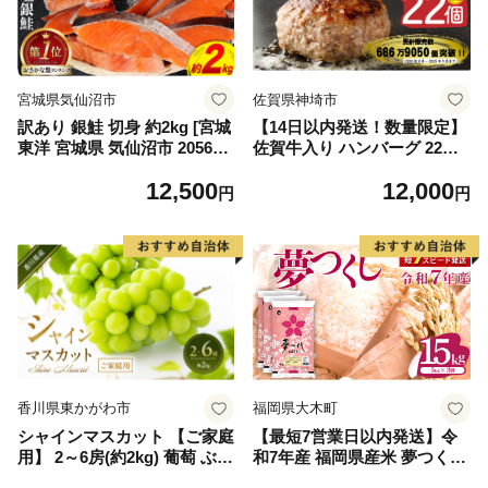
宮城県気仙沼市
佐賀県神埼市
訳あり 銀鮭 切身 約2kg [宮城
【14日以内発送！数量限定】
東洋 宮城県 気仙沼市 205649
佐賀牛入り ハンバーグ 22個
91] 鮭 魚介類 海鮮 訳アリ 規
2.6kg(120g×22個)【佐賀牛 黒
12,500
12,000
格外 不揃い さけ サケ 鮭切身
毛和牛 ブランド牛 九州 ハン
円
円
シャケ 切り身 冷凍 家庭用 お
バーグ 牛肉 豚肉 国産 お弁当
かず 弁当 支援 サーモン 銀鮭
おかず 惣菜 おすすめ 人気】
切り身 魚 わけあり
(H083106)
香川県東かがわ市
福岡県大木町
シャインマスカット 【ご家庭
【最短7営業日以内発送】令
用】 2～6房(約2kg) 葡萄 ぶど
和7年産 福岡県産米 夢つくし
う ブドウ フルーツ 果物 くだ
15kg 精米 ※北海道・沖縄・