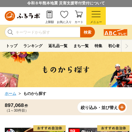
令和８年熊本地震 災害支援寄付受付について
上限額
お気に入り
カート
メニュー
検索
トップ
ランキング
返礼品一覧
まち一覧
特集
初心者ガイド
ホーム
ものから探す
897,068
件
絞り込み・並び替え
（1～30件目）