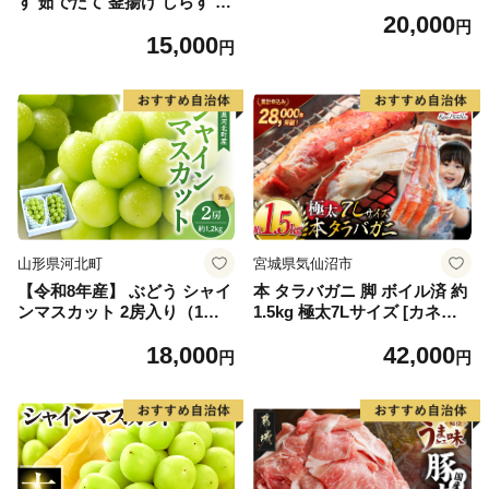
す 茹でたて 釜揚げ しらす 無
20,000
着色 安心 安全 赤穂の塩 新鮮
円
15,000
国産 海の幸 海鮮 魚介 紀州湯
円
浅湾直送 まるとも海産 お取
り寄せ 和歌山県 湯浅町 送料
無料_C6035n
山形県河北町
宮城県気仙沼市
【令和8年産】 ぶどう シャイ
本 タラバガニ 脚 ボイル済 約
ンマスカット 2房入り（1房6
1.5kg 極太7Lサイズ [カネダ
00g前後） 秀品 山形県河北町
イ 宮城県 気仙沼市 2056432
18,000
42,000
産【山形eLab】 ka074-023-r
6] カニ かに 蟹 たらばがに た
円
円
8
らば蟹 タラバ蟹 たらば タラ
バ ボイル