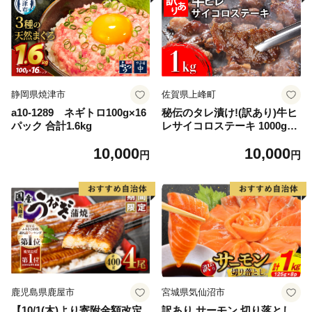
静岡県焼津市
佐賀県上峰町
a10-1289 ネギトロ100g×16
秘伝のタレ漬け!(訳あり)牛ヒ
パック 合計1.6kg
レサイコロステーキ 1000g
【B-1098-AS】
10,000
10,000
円
円
鹿児島県鹿屋市
宮城県気仙沼市
【10/1(木)より寄附金額改定
訳あり サーモン 切り落とし