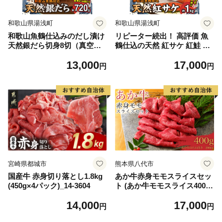
和歌山県湯浅町
和歌山県湯浅町
和歌山魚鶴仕込みのだし漬け
リピーター続出！ 高評価 魚
天然銀だら切身8切（真空パ
鶴仕込の天然 紅サケ 紅鮭 鮭
ック入） 約720g 小分け 独自
サーモン 切身 切り身 約1kg
13,000
17,000
製法 良質な脂 ふっくら 柔ら
レビュー高評価 小分け 真空
円
円
かい 身質 甘み 旨味 白身魚の
パック 梅酒 真昆布 使用 だし
トロ 梅酒 北海道南産 真こん
まろやか 天然 鮭 魚 海の幸
ぶ だし漬け 煮付け ムニエル
海鮮 魚介 食品 食べ物 おかず
味噌漬け 鍋物 冷凍 湯浅町 送
お弁当 水産加工品 冷凍 グル
料無料_G7334
メ お取り寄せ 和歌山県 湯浅
町 送料無料_G7317
宮崎県都城市
熊本県八代市
国産牛 赤身切り落とし1.8kg
あか牛赤身モモスライスセッ
(450g×4パック)_14-3604
ト (あか牛モモスライス400
g、あか牛のたれ200ml付き)
14,000
17,000
円
円