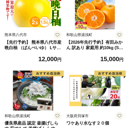
熊本県八代市
和歌山県湯浅町
【先行予約】 熊本県八代市産
【2026年先行予約】有田みか
晩白柚 （ばんぺいゆ） Lサイ
ん 訳あり 家庭用 約10kg (S
ズ 2玉 柑橘 みかん 果物 くだ
S、Sサイズ) みかん 温州みか
12,000
15,000
もの フルーツ おやつ 特産 熊
ん フルーツ 柑橘 果物 果実
円
円
本県 八代市 【2026年12月上
ジューシー 人気 国産 食べ物
旬より順次発送】
和歌山県 湯浅町 送料無料_ZJ
6098
和歌山県湯浅町
大阪府貝塚市
優良県産品 認定 釜揚げしら
ワケあり水なす２０個