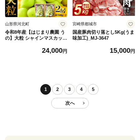
山形県河北町
宮崎県都城市
令和8年産【はじまり農園 う
国産豚肉切り落とし5Kg(うま
の】大粒 シャインマスカット
味加工)_MJ-3647
２房（約700g×2房） 山形県
24,000
15,000
河北町産 【河北町観光物産協
円
円
会】 ka002-004-r8
1
2
3
4
5
次へ