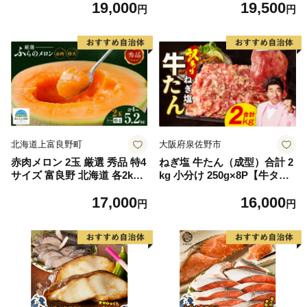
19,000
19,500
もの 果実 旬の果物 旬のフル
離島は配送不可
円
円
ーツ 香川 香川県 東かがわ市
北海道上富良野町
大阪府泉佐野市
赤肉メロン 2玉 厳選 秀品 特4
ねぎ塩 牛たん（成型）合計 2
サイズ 富良野 北海道 各2kg
kg 小分け 250g×8P【牛タン
～2.6kg 2玉 セット ファーム
牛肉 焼肉用 薄切り 訳あり サ
17,000
16,000
富良野 メロン めろん 果物 く
イズ不揃い】
円
円
だもの フルーツ デザート 旬
の果物 旬のフルーツ