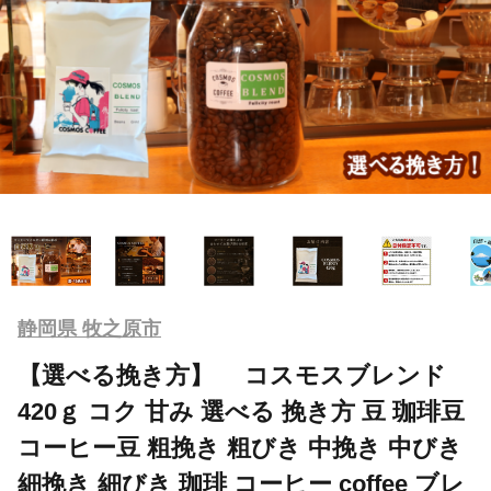
静岡県 牧之原市
【選べる挽き方】 コスモスブレンド
420ｇ コク 甘み 選べる 挽き方 豆 珈琲豆
コーヒー豆 粗挽き 粗びき 中挽き 中びき
細挽き 細びき 珈琲 コーヒー coffee ブレ