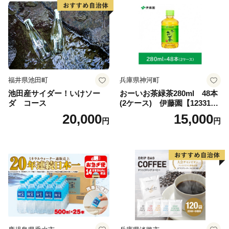
福井県池田町
兵庫県神河町
池田産サイダー！いけソー
おーいお茶緑茶280ml 48本
ダ コース
(2ケース) 伊藤園【123317
3】
20,000
15,000
円
円