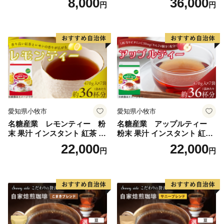
8,000
36,000
円
円
愛知県小牧市
愛知県小牧市
名糖産業 レモンティー 粉
名糖産業 アップルティー
末 果汁 インスタント 紅茶 ビ
粉末 果汁 インスタント 紅茶
タミンC 袋 ロングセラー 粉
ティー ビタミンC 袋 ロング
22,000
22,000
円
円
末飲料 粉末茶 簡単 手軽 ホッ
セラー 粉末飲料 粉末茶 簡単
ト アイス
手軽 ホット アイス