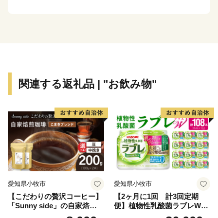
■□■……………………………………………………
返礼品・証明書等のお問い合わせはこちらへ
牧之原市ふるさと納税担当
関連する返礼品 | "お飲み物"
TEL：050-1707-9298（平日8：30～17：00）
※土日祝日、年末年始を除く
E-mail：makinohara@furusato-supports.com
愛知県小牧市
愛知県小牧市
【こだわりの贅沢コーヒー】
【2ヶ月に1回 計3回定期
「Sunny side」の自家焙煎珈
便】植物性乳酸菌ラブレW
琲こまきブレンド（200g）
プレーン36本（計108本）