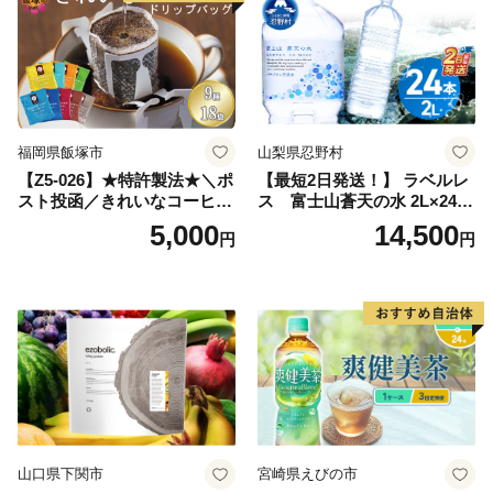
小分け お土産 お取り寄せ グ
ルメ 福岡 九州 福岡県 国産
日本 ふかむし茶 ふかむし 家
庭用 自宅用 ちゃ りょくちゃ
ふかむしちゃ 急須 甘み 川崎
町 送料無料
福岡県飯塚市
山梨県忍野村
【Z5-026】★特許製法★＼ポ
【最短2日発送！】 ラベルレ
スト投函／きれいなコーヒー
ス 富士山蒼天の水 2L×24本
ドリップバッグ9種セット(18
（4ケース）※離島不可 天然
5,000
14,500
円
円
袋)ゆうパケットでお届け！
水 ミネラルウォーター 水 ペ
ットボトル 2000ml バナジウ
ム天然水 飲料水 軟水 鉱水 国
産 シリカ ミネラル 美容 備蓄
防災 長期保存 富士山 山梨県
忍野村
山口県下関市
宮崎県えびの市