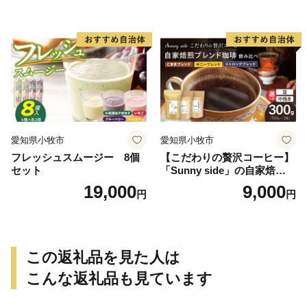
愛知県小牧市
愛知県小牧市
フレッシュスムージー 8個
【こだわりの贅沢コーヒー】
セット
「Sunny side」の自家焙煎珈
琲ブレンド珈琲飲み比べセッ
19,000
9,000
円
円
ト（300g）
この返礼品を見た人は
こんな返礼品も見ています