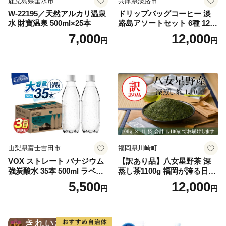
鹿児島県垂水市
兵庫県淡路市
W-22195／天然アルカリ温泉
ドリップバッグコーヒー 淡
水 財寶温泉 500ml×25本
路島アソートセット 6種 120
袋 飲み比べ コーヒー
7,000
12,000
円
円
山梨県富士吉田市
福岡県川崎町
VOX ストレート バナジウム
【訳あり品】八女星野茶 深
強炭酸水 35本 500ml ラベル
蒸し茶1100g 福岡が誇る日本
レス【富士吉田市限定カート
茶_ 訳アリ 常温 お茶 茶袋 常
5,500
12,000
円
円
ン】
備品 おちゃ ocha 茶葉 緑茶
飲料 飲み物 八女 茶 日本茶
深むし茶 深蒸し 訳あり お茶
っぱ tea 八女茶 お手軽 簡単