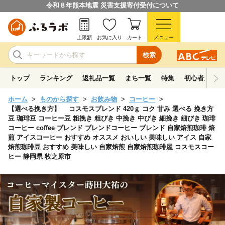
令和８年熊本地震 災害支援寄付受付について
上限額
お気に入り
カート
メニュー
検索
トップ
ランキング
返礼品一覧
まち一覧
特集
初心者ガイド
ホーム
ものから探す
お飲み物
コーヒー
【選べる挽き方】 コスモスブレンド 420ｇ コク 甘み 選べる 挽き方
豆 珈琲豆 コーヒー豆 粗挽き 粗びき 中挽き 中びき 細挽き 細びき 珈琲
コーヒー coffee ブレンド ブレンドコーヒー ブレンド 自家焙煎珈琲 焙
煎 アイスコーヒー おすすめ オススメ おいしい 美味しい アイス 自家
焙煎珈琲豆 おすすめ 美味しい 自家焙煎 自家焙煎珈琲屋 コスモスコー
ヒー 静岡県 牧之原市