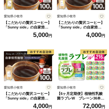
愛知県小牧市
愛知県小牧市
【こだわりの贅沢コーヒー】
【こだわりの贅沢コーヒー】
「Sunny side」の自家焙煎珈
「Sunny side」の自家焙煎珈
琲こまきブレンド（100g）
琲サニーブレンド（100g）
5,000
4,000
円
円
愛知県小牧市
愛知県小牧市
【こだわりの贅沢コーヒー】
【6ヶ月定期便】植物性乳酸
「Sunny side」の自家焙煎珈
菌ラブレW プレーン36本
琲ストロングブレンド（100
（計216本）
4,000
72,000
円
円
g）