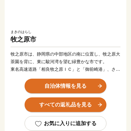
まきのはらし
牧之原市
牧之原市は、静岡県の中部地区の南に位置し、牧之原大
茶園を背に、東に駿河湾を望む緑豊かな市です。
東名高速道路「相良牧之原ＩＣ」と「御前崎港」、さら
に富士山静岡空港と、陸・海・空それぞれの玄関口を持
つ市です。
自治体情報を見る
牧之原市には、日本有数の海水浴場である静波海岸とさ
がらサンビーチがあり,夏には、遠浅で波が静かなビー
すべての返礼品を見る
チに連日大勢の海水浴客が訪れます。
また、サーフポイントも点在していて、県内外からサー
ファーたちが集まり、一年を通して賑わっています。
お気に入りに追加する