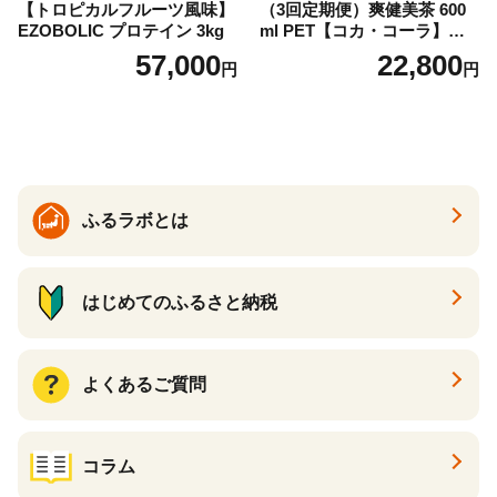
【トロピカルフルーツ風味】
（3回定期便）爽健美茶 600
EZOBOLIC プロテイン 3kg
ml PET【コカ・コーラ】ペ
ットボトル 1ケース(24本) 定
57,000
22,800
円
円
期便 3回(72本) セット お茶
カフェインゼロ ノンカフェ
イン ハトムギ ブレンド茶 宮
崎県 えびの市 送料無料
ふるラボとは
はじめてのふるさと納税
よくあるご質問
コラム