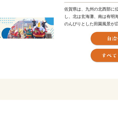
佐賀県は、九州の北西部に
し、北は玄海灘、南は有明
のんびりとした田園風景が
しい食材が豊富です。
世界的に有名な陶磁器やの
り、歴史的な遺跡など魅力
佐賀県のお礼の品をお楽し
しください！