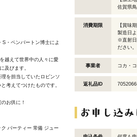
佐賀県鳥
消費期限
【賞味期
製造日よ
※直射日
・S・ペンバートン博士によ
ださい。
化を越えて世界中の人々に愛
事業者
コカ・コ
域に及びます。
経理を担当していたロビンソ
返礼品ID
7052066
いと考えてつけたものです。
賞のお供に！
ク パーティー 常備 ジュー
申込条件
何度も申