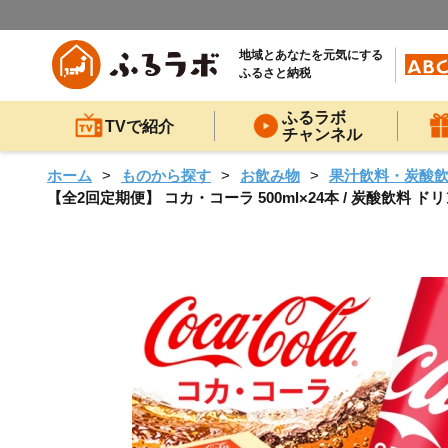
地域とあなたを元気にする
ふるさと納税
ふるラボ
TVで紹介
チャンネル
ホーム
ものから探す
お飲み物
果汁飲料・炭酸
【全2回定期便】 コカ・コーラ 500ml×24本 / 炭酸飲料 ド