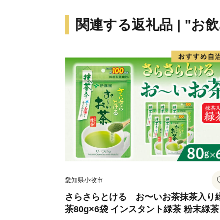
関連する返礼品 | "お
愛知県小牧市
さらさらとける お〜いお茶抹茶入り
茶80g×6袋 インスタント緑茶 粉末緑茶