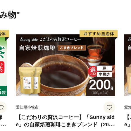
飲み物"
愛知県小牧市
愛
緑
【こだわりの贅沢コーヒー】「Sunny sid
【
 粉
e」の自家焙煎珈琲こまきブレンド（200
e