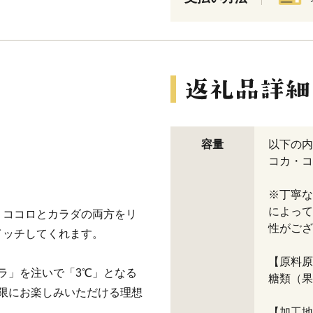
容量
以下の内
コカ・コ
※丁寧な
によって
、ココロとカラダの両方をリ
性がござ
イッチしてくれます。
【原料原
ラ」を注いで「3℃」となる
糖類（果
限にお楽しみいただける理想
【加工地