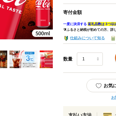
寄付金額
一度に決済する
返礼品数は３つ以
🔰ふるさと納税が初めての方、詳
仕組みについて知る
数量
お気
お
支払い方法