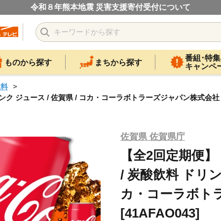
令和８年熊本地震 災害支援寄付受付について
番組･特集
ものから探す
まちから探す
キャンペ
飲料
リンク ジュース / 佐賀県 / コカ・コーラボトラーズジャパン株式会社 [4
佐賀県 佐賀県庁
【全2回定期便】 
/ 炭酸飲料 ドリン
カ・コーラボト
[41AFAO043]